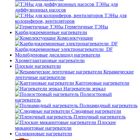
ТЭНы для
диффузионных насосов
ТЭНы для
колориферов, вентиляторов
Герметичные ТЭНы
Карбидокремниевые нагреватели
Комплектующие
Карбидокремниевые электронагреватели_DF
Молибденовые дисилицид нагреватели
Хромитлантановые нагреватели
Плоские нагреватели
Керамические
ленточные нагреватели
Каптоновые нагреватели
Нагреватели зеркал
Полиэстровый
нагреватель
Полиамидный нагреватель
Слюдяные нагреватели
Пленочный нагреватель
Плоские
миканитовые нагреватели
Силиконовые нагреватели