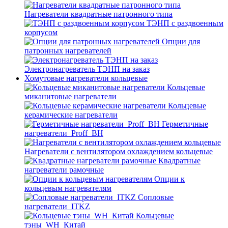
Нагреватели квадратные патронного типа
ТЭНП с раздвоенным
корпусом
Опции для
патронных нагревателей
Электронагреватель ТЭНП на заказ
Хомутовые нагреватели кольцевые
Кольцевые
миканитовые нагреватели
Кольцевые
керамические нагреватели
Герметичные
нагреватели_Proff_BH
Нагреватели с вентилятором охлаждением кольцевые
Квадратные
нагреватели рамочные
Опции к
кольцевым нагревателям
Cопловые
нагреватели_ITKZ
Кольцевые
тэны_WH_Китай