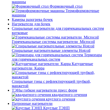
машины
Формовочный стол
Термоформовочные
машины
Камеры разогрева бочек
Нагреватели для бочек
Спиральные нагреватели для горячеканальных систем
витковые
Горячеканальные системы нагреватели_Microcoil
Спиральные нагревательные элементы Hotcoil
Термопара
для горячеканальных систем
Катушечные
нагреватели_Карра
Спиральные тэны с рефлектирующей трубкой,
манжетой
ТЭНы гибкие нагреватели пресс форм
квадратного сечения
круглого сечения
Патронные нагреватели
Круглые ТЭНП