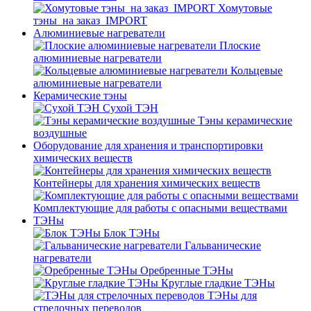
Хомутовые
тэны_на заказ_IMPORT
Алюминиевые нагреватели
Плоские
алюминиевые нагреватели
Кольцевые
алюминиевые нагреватели
Керамические тэны
Сухой ТЭН
Тэны керамические
воздушные
Оборудование для хранения и транспортировки
химических веществ
Контейнеры для хранения химических веществ
Комплектующие для работы с опасными веществами
ТЭНы
Блок ТЭНы
Гальванические
нагреватели
Оребренные ТЭНы
Круглые гладкие ТЭНы
ТЭНы для
стрелочных переводов