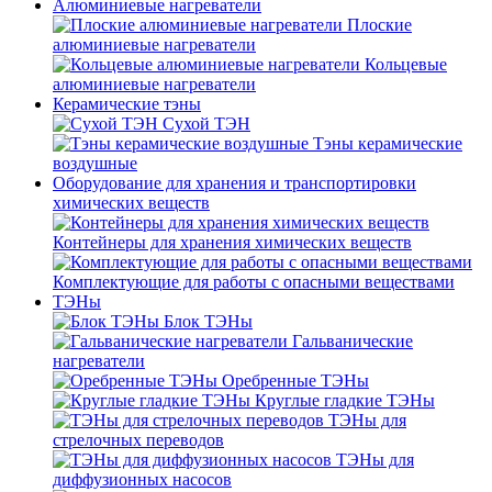
Алюминиевые нагреватели
Плоские
алюминиевые нагреватели
Кольцевые
алюминиевые нагреватели
Керамические тэны
Сухой ТЭН
Тэны керамические
воздушные
Оборудование для хранения и транспортировки
химических веществ
Контейнеры для хранения химических веществ
Комплектующие для работы с опасными веществами
ТЭНы
Блок ТЭНы
Гальванические
нагреватели
Оребренные ТЭНы
Круглые гладкие ТЭНы
ТЭНы для
стрелочных переводов
ТЭНы для
диффузионных насосов