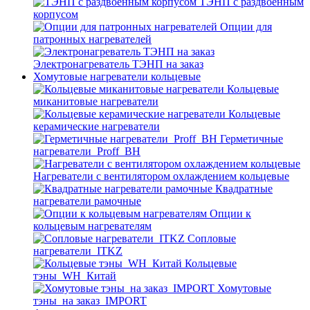
ТЭНП с раздвоенным
корпусом
Опции для
патронных нагревателей
Электронагреватель ТЭНП на заказ
Хомутовые нагреватели кольцевые
Кольцевые
миканитовые нагреватели
Кольцевые
керамические нагреватели
Герметичные
нагреватели_Proff_BH
Нагреватели с вентилятором охлаждением кольцевые
Квадратные
нагреватели рамочные
Опции к
кольцевым нагревателям
Cопловые
нагреватели_ITKZ
Кольцевые
тэны_WH_Китай
Хомутовые
тэны_на заказ_IMPORT