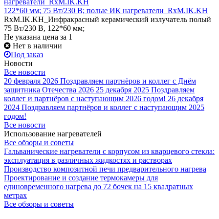
122*60 мм; 75 Вт/230 В; полые ИК нагреватели_RxM.IK.KH
RxM.IK.KH_Инфракрасный керамический излучатель полый
75 Вт/230 В, 122*60 мм;
Не указана цена
за 1
Нет в наличии
Под заказ
Новости
Все новости
20 февраля 2026
Поздравляем партнёров и коллег с Днём
защитника Отечества 2026
25 декабря 2025
Поздравляем
коллег и партнёров с наступающим 2026 годом!
26 декабря
2024
Поздравляем партнёров и коллег с наступающим 2025
годом!
Все новости
Использование нагревателей
Все обзоры и советы
Гальванические нагреватели с корпусом из кварцевого стекла:
эксплуатация в различных жидкостях и растворах
Производство композитной печи предварительного нагрева
Проектирование и создание термокамеры для
единовременного нагрева до 72 бочек на 15 квадратных
метрах
Все обзоры и советы