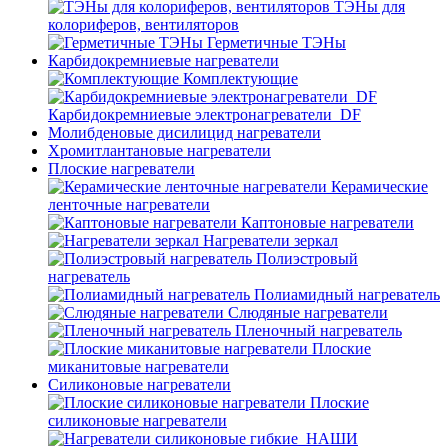
ТЭНы для
колориферов, вентиляторов
Герметичные ТЭНы
Карбидокремниевые нагреватели
Комплектующие
Карбидокремниевые электронагреватели_DF
Молибденовые дисилицид нагреватели
Хромитлантановые нагреватели
Плоские нагреватели
Керамические
ленточные нагреватели
Каптоновые нагреватели
Нагреватели зеркал
Полиэстровый
нагреватель
Полиамидный нагреватель
Слюдяные нагреватели
Пленочный нагреватель
Плоские
миканитовые нагреватели
Силиконовые нагреватели
Плоские
силиконовые нагреватели