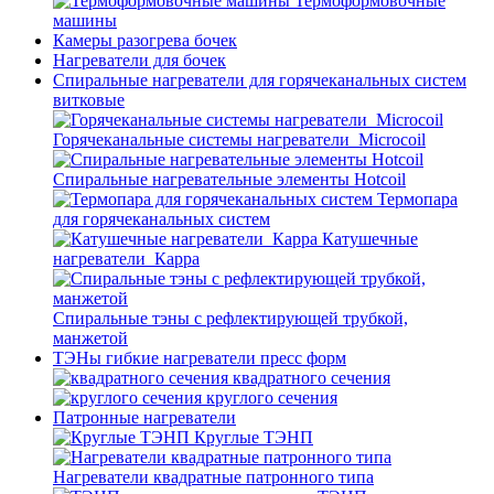
Термоформовочные
машины
Камеры разогрева бочек
Нагреватели для бочек
Спиральные нагреватели для горячеканальных систем
витковые
Горячеканальные системы нагреватели_Microcoil
Спиральные нагревательные элементы Hotcoil
Термопара
для горячеканальных систем
Катушечные
нагреватели_Карра
Спиральные тэны с рефлектирующей трубкой,
манжетой
ТЭНы гибкие нагреватели пресс форм
квадратного сечения
круглого сечения
Патронные нагреватели
Круглые ТЭНП
Нагреватели квадратные патронного типа