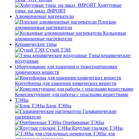
Хомутовые
тэны_на заказ_IMPORT
Алюминиевые нагреватели
Плоские
алюминиевые нагреватели
Кольцевые
алюминиевые нагреватели
Керамические тэны
Сухой ТЭН
Тэны керамические
воздушные
Оборудование для хранения и транспортировки
химических веществ
Контейнеры для хранения химических веществ
Комплектующие для работы с опасными веществами
ТЭНы
Блок ТЭНы
Гальванические
нагреватели
Оребренные ТЭНы
Круглые гладкие ТЭНы
ТЭНы для