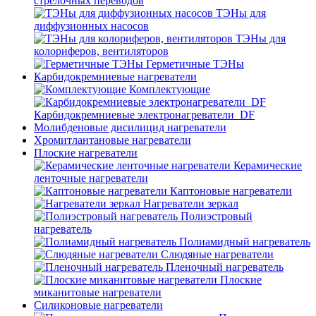
стрелочных переводов
ТЭНы для
диффузионных насосов
ТЭНы для
колориферов, вентиляторов
Герметичные ТЭНы
Карбидокремниевые нагреватели
Комплектующие
Карбидокремниевые электронагреватели_DF
Молибденовые дисилицид нагреватели
Хромитлантановые нагреватели
Плоские нагреватели
Керамические
ленточные нагреватели
Каптоновые нагреватели
Нагреватели зеркал
Полиэстровый
нагреватель
Полиамидный нагреватель
Слюдяные нагреватели
Пленочный нагреватель
Плоские
миканитовые нагреватели
Силиконовые нагреватели