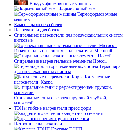
Вакуум-формовочные машины
Формовочный стол
Термоформовочные
машины
Камеры разогрева бочек
Нагреватели для бочек
Спиральные нагреватели для горячеканальных систем
витковые
Горячеканальные системы нагреватели_Microcoil
Спиральные нагревательные элементы Hotcoil
Термопара
для горячеканальных систем
Катушечные
нагреватели_Карра
Спиральные тэны с рефлектирующей трубкой,
манжетой
ТЭНы гибкие нагреватели пресс форм
квадратного сечения
круглого сечения
Патронные нагреватели
Круглые ТЭНП