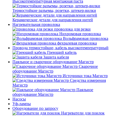
Высокотемпературная монтажная паста
Термостойкие разъемы, розетки, штекер-вилки
Керамические детали для направления нитей
Нагревательная проволока
проволока для резки
Нихромовая проволока
Вольфрамовая проволока
фехралевая проволока
Провода термостойкие, кабель высокотемпературный
Греющий кабель
Защита кабеля
Паяльное и сварочное оборудование Магистр
Сварочное
оборудование Магистр
Источники тока Магистр
Средства измерения
Магистр
Паяльное
оборудование Магистр
Насосы
Уф-лампы
Оборудование по запросу
Нагреватели для поилок