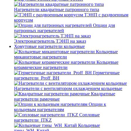
Нагреватели квадратные патронного типа
ТЭНП с раздвоенным
корпусом
Опции для
патронных нагревателей
Электронагреватель ТЭНП на заказ
Хомутовые нагреватели кольцевые
Кольцевые
миканитовые нагреватели
Кольцевые
керамические нагреватели
Герметичные
нагреватели_Proff_BH
Нагреватели с вентилятором охлаждением кольцевые
Квадратные
нагреватели рамочные
Опции к
кольцевым нагревателям
Cопловые
нагреватели_ITKZ
Кольцевые
тэны_WH_Китай