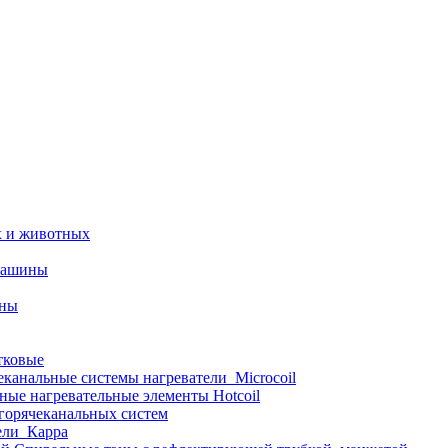
х и животных
машины
ины
тковые
еканальные системы нагреватели_Microcoil
ные нагревательные элементы Hotcoil
 горячеканальных систем
ели_Карра