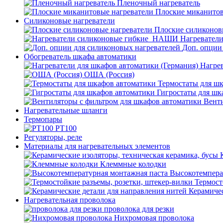
Пленочный нагреватель
Плоские миканитов
Силиконовые нагреватели
Плоские силиконов
Нагревател
Доп. опции
Обогреватель шкафа автоматики
Нагрев
ОША (Россия)
Термостаты для ш
Гигростаты для шк
Венти
Нагревательные шланги
Термопары
PT100
Регуляторы, реле
Материалы для нагревательных элементов
Клеммные колодки
Высокотемпера
Термост
Керамичес
Нагревательная проволока
проволока для резки
Нихромовая проволока