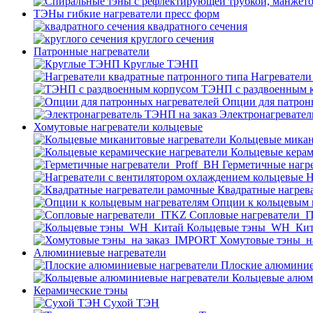
ТЭНы гибкие нагреватели пресс форм
квадратного сечения
круглого сечения
Патронные нагреватели
Круглые ТЭНП
Нагреватели
ТЭНП с раздвоенным 
Опции для патрон
Электронагревател
Хомутовые нагреватели кольцевые
Кольцевые микан
Кольцевые керам
Герметичные нагр
Н
Квадратные нагрев
Опции к кольцевым 
Cопловые нагреватели_
Кольцевые тэны_WH_Ки
Хомутовые тэны_н
Алюминиевые нагреватели
Плоские алюминие
Кольцевые алюм
Керамические тэны
Сухой ТЭН