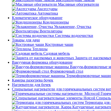
Масляные обогреватели
Аксессуары
Автоматика
Климатическое оборудование
Кондиционеры
Увлажнение, Очистка
Вентиляторы
Системы водоочистки
Товары для дачи
Костровые чаши
Теплицы
Садовая мебель
Защита от насекомы
Вакуумная формовка оборудование
Вакуум-формовочные 
Формовочный стол
Термоформовочные маш
Камеры разогрева бочек
Нагреватели для бочек
Спиральные нагреватели для горячеканальных систем ви
Горяч
Спираль
Термопара для
Катушечные нагреват