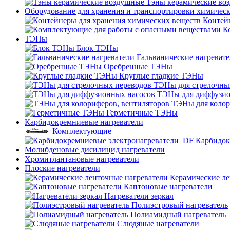
Тэны керамические во
Оборудование для хранения и транспортировки химичес
Контей
К
ТЭНы
Блок ТЭНы
Гальванические нагреват
Оребренные ТЭНы
Круглые гладкие ТЭНы
ТЭНы для стрелочны
ТЭНы для диффузио
ТЭНы для колор
Герметичные ТЭНы
Карбидокремниевые нагреватели
Комплектующие
Карбидок
Молибденовые дисилицид нагреватели
Хромитлантановые нагреватели
Плоские нагреватели
Керамические ле
Каптоновые нагреватели
Нагреватели зеркал
Полиэстровый нагреватель
Полиамидный нагреватель
Слюдяные нагреватели