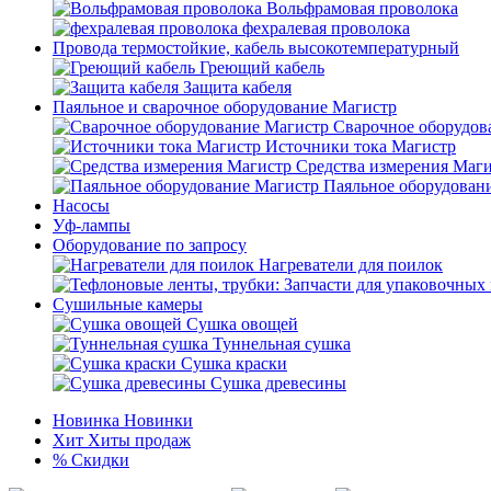
Вольфрамовая проволока
фехралевая проволока
Провода термостойкие, кабель высокотемпературный
Греющий кабель
Защита кабеля
Паяльное и сварочное оборудование Магистр
Сварочное оборудов
Источники тока Магистр
Средства измерения Маг
Паяльное оборудован
Насосы
Уф-лампы
Оборудование по запросу
Нагреватели для поилок
Сушильные камеры
Сушка овощей
Туннельная сушка
Сушка краски
Сушка древесины
Новинка
Новинки
Хит
Хиты продаж
%
Скидки