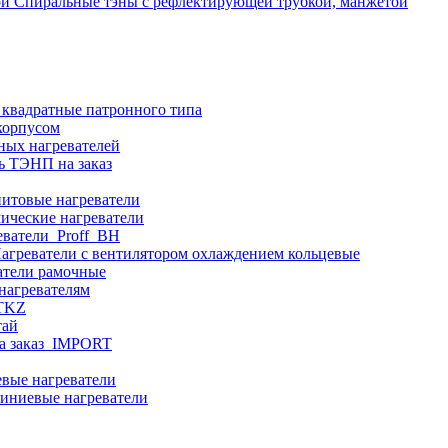
Спиральные тэны с рефлектирующей трубкой, манжетой
 квадратные патронного типа
корпусом
ных нагревателей
ь ТЭНП на заказ
итовые нагреватели
ические нагреватели
еватели_Proff_BH
агреватели с вентилятором охлаждением кольцевые
атели рамочные
нагревателям
ITKZ
тай
а заказ_IMPORT
вые нагреватели
иниевые нагреватели