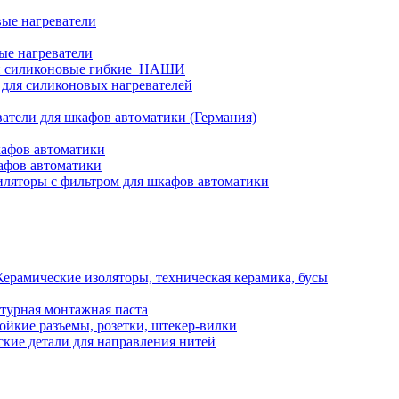
ые нагреватели
ые нагреватели
и силиконовые гибкие_НАШИ
 для силиконовых нагревателей
атели для шкафов автоматики (Германия)
кафов автоматики
афов автоматики
ляторы с фильтром для шкафов автоматики
Керамические изоляторы, техническая керамика, бусы
турная монтажная паста
ойкие разъемы, розетки, штекер-вилки
кие детали для направления нитей