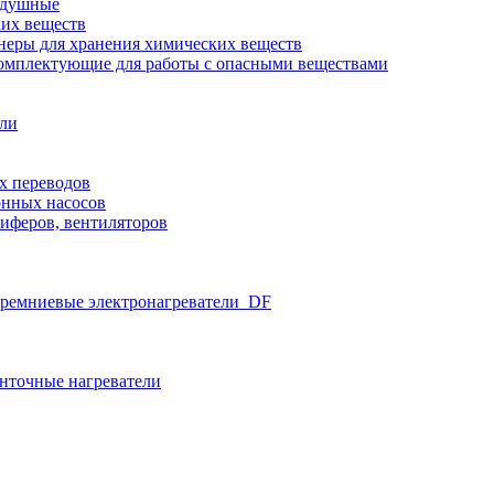
здушные
ких веществ
неры для хранения химических веществ
омплектующие для работы с опасными веществами
ели
х переводов
нных насосов
иферов, вентиляторов
ремниевые электронагреватели_DF
нточные нагреватели