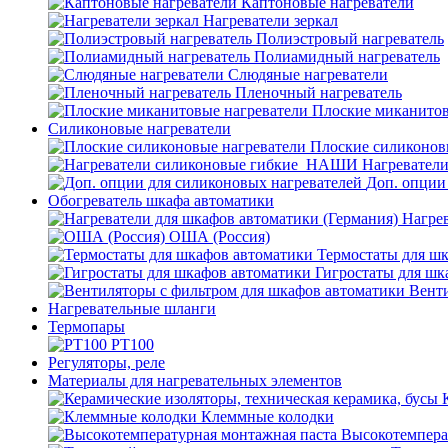
Каптоновые нагреватели
Нагреватели зеркал
Полиэстровый нагреватель
Полиамидный нагреватель
Слюдяные нагреватели
Пленочный нагреватель
Плоские миканитов
Силиконовые нагреватели
Плоские силиконов
Нагревател
Доп. опции
Обогреватель шкафа автоматики
Нагрев
ОША (Россия)
Термостаты для ш
Гигростаты для шк
Венти
Нагревательные шланги
Термопары
PT100
Регуляторы, реле
Материалы для нагревательных элементов
Клеммные колодки
Высокотемпера