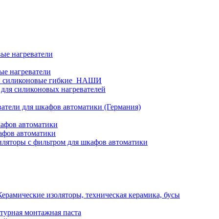
ые нагреватели
ые нагреватели
и силиконовые гибкие_НАШИ
 для силиконовых нагревателей
атели для шкафов автоматики (Германия)
кафов автоматики
афов автоматики
ляторы с фильтром для шкафов автоматики
Керамические изоляторы, техническая керамика, бусы
турная монтажная паста