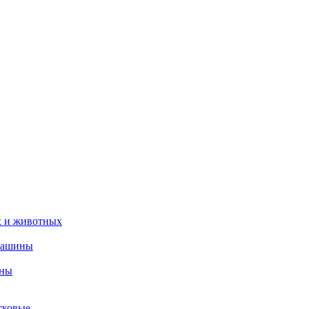
х и животных
машины
ины
тковые