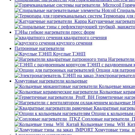
Горяч
Спираль
Термопара для
Катушечные нагреват
ТЭНы гибкие нагреватели пресс форм
квадратного сечения
круглого сечения
Патронные нагреватели
Круглые ТЭНП
Нагреватели
ТЭНП с раздвоенным 
Опции для патрон
Электронагревател
Хомутовые нагреватели кольцевые
Кольцевые микан
Кольцевые керам
Герметичные нагр
Н
Квадратные нагрев
Опции к кольцевым 
Cопловые нагреватели_
Кольцевые тэны_WH_Ки
Хомутовые тэны_н