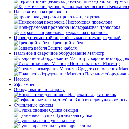
Термост
Керамичес
Нагревательная проволока
проволока для резки
Нихромовая проволока
Вольфрамовая проволока
фехралевая проволока
Провода термостойкие, кабель высокотемпературный
Греющий кабель
Защита кабеля
Паяльное и сварочное оборудование Магистр
Сварочное оборудов
Источники тока Магистр
Средства измерения Маг
Паяльное оборудован
Насосы
Уф-лампы
Оборудование по запросу
Нагреватели для поилок
Сушильные камеры
Сушка овощей
Туннельная сушка
Сушка краски
Сушка древесины