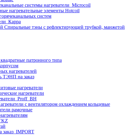
еканальные системы нагреватели_Microcoil
ные нагревательные элементы Hotcoil
 горячеканальных систем
ели_Карра
Спиральные тэны с рефлектирующей трубкой, манжетой
 квадратные патронного типа
корпусом
ных нагревателей
ь ТЭНП на заказ
итовые нагреватели
ические нагреватели
еватели_Proff_BH
агреватели с вентилятором охлаждением кольцевые
атели рамочные
нагревателям
ITKZ
тай
а заказ_IMPORT