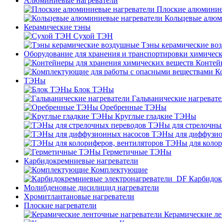
Алюминиевые нагреватели
Плоские алюминие
Кольцевые алюм
Керамические тэны
Сухой ТЭН
Тэны керамические во
Оборудование для хранения и транспортировки химичес
Контей
К
ТЭНы
Блок ТЭНы
Гальванические нагреват
Оребренные ТЭНы
Круглые гладкие ТЭНы
ТЭНы для стрелочны
ТЭНы для диффузио
ТЭНы для колор
Герметичные ТЭНы
Карбидокремниевые нагреватели
Комплектующие
Карбидок
Молибденовые дисилицид нагреватели
Хромитлантановые нагреватели
Плоские нагреватели
Керамические ле