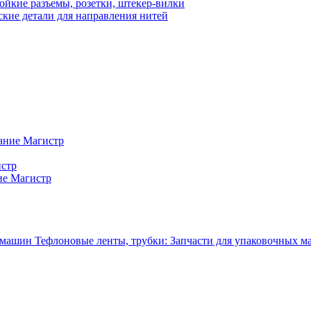
ойкие разъемы, розетки, штекер-вилки
кие детали для направления нитей
ание Магистр
истр
ие Магистр
Тефлоновые ленты, трубки: Запчасти для упаковочных 