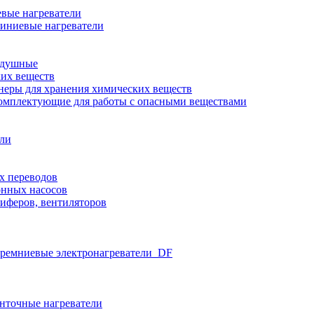
вые нагреватели
иниевые нагреватели
здушные
ких веществ
неры для хранения химических веществ
омплектующие для работы с опасными веществами
ели
х переводов
нных насосов
иферов, вентиляторов
ремниевые электронагреватели_DF
нточные нагреватели