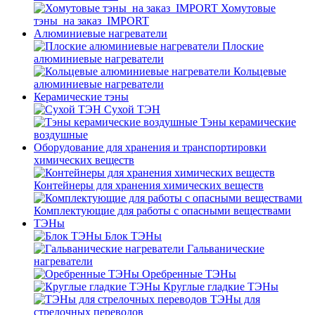
Хомутовые
тэны_на заказ_IMPORT
Алюминиевые нагреватели
Плоские
алюминиевые нагреватели
Кольцевые
алюминиевые нагреватели
Керамические тэны
Сухой ТЭН
Тэны керамические
воздушные
Оборудование для хранения и транспортировки
химических веществ
Контейнеры для хранения химических веществ
Комплектующие для работы с опасными веществами
ТЭНы
Блок ТЭНы
Гальванические
нагреватели
Оребренные ТЭНы
Круглые гладкие ТЭНы
ТЭНы для
стрелочных переводов