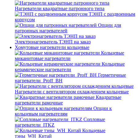
Нагреватели квадратные патронного типа
ТЭНП с раздвоенным
корпусом
Опции для
патронных нагревателей
Электронагреватель ТЭНП на заказ
Хомутовые нагреватели кольцевые
Кольцевые
миканитовые нагреватели
Кольцевые
керамические нагреватели
Герметичные
нагреватели_Proff_BH
Нагреватели с вентилятором охлаждением кольцевые
Квадратные
нагреватели рамочные
Опции к
кольцевым нагревателям
Cопловые
нагреватели_ITKZ
Кольцевые
тэны_WH_Китай