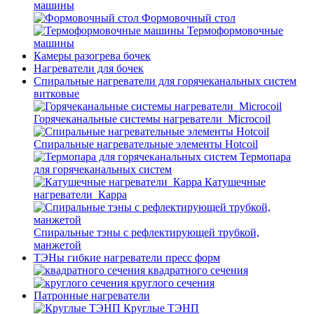
машины
Формовочный стол
Термоформовочные
машины
Камеры разогрева бочек
Нагреватели для бочек
Спиральные нагреватели для горячеканальных систем
витковые
Горячеканальные системы нагреватели_Microcoil
Спиральные нагревательные элементы Hotcoil
Термопара
для горячеканальных систем
Катушечные
нагреватели_Карра
Спиральные тэны с рефлектирующей трубкой,
манжетой
ТЭНы гибкие нагреватели пресс форм
квадратного сечения
круглого сечения
Патронные нагреватели
Круглые ТЭНП