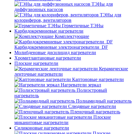
ТЭНы для
диффузионных насосов
ТЭНы для
колориферов, вентиляторов
Герметичные ТЭНы
Карбидокремниевые нагреватели
Комплектующие
Карбидокремниевые электронагреватели_DF
Молибденовые дисилицид нагреватели
Хромитлантановые нагреватели
Плоские нагреватели
Керамические
ленточные нагреватели
Каптоновые нагреватели
Нагреватели зеркал
Полиэстровый
нагреватель
Полиамидный нагреватель
Слюдяные нагреватели
Пленочный нагреватель
Плоские
миканитовые нагреватели
Силиконовые нагреватели
Плоские