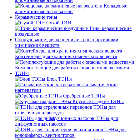
алюминиевые нагреватели
Кольцевые
алюминиевые нагреватели
Керамические тэны
Сухой ТЭН
Тэны керамические
воздушные
Оборудование для хранения и транспортировки
химических веществ
Контейнеры для хранения химических веществ
Комплектующие для работы с опасными веществами
ТЭНы
Блок ТЭНы
Гальванические
нагреватели
Оребренные ТЭНы
Круглые гладкие ТЭНы
ТЭНы для
стрелочных переводов
ТЭНы для
диффузионных насосов
ТЭНы для
колориферов, вентиляторов