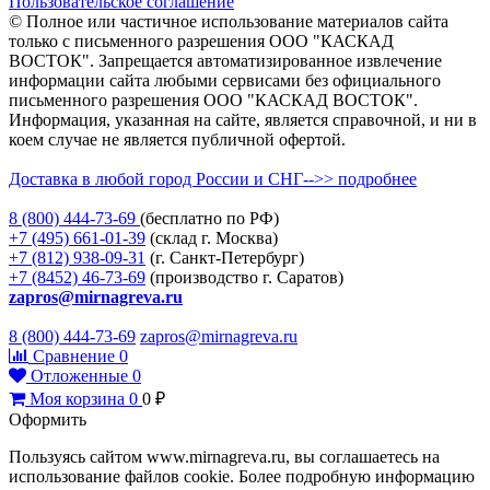
Пользовательское соглашение
© Полное или частичное использование материалов сайта
только с письменного разрешения ООО "КАСКАД
ВОСТОК". Запрещается автоматизированное извлечение
информации сайта любыми сервисами без официального
письменного разрешения ООО "КАСКАД ВОСТОК".
Информация, указанная на сайте, является справочной, и ни в
коем случае не является публичной офертой.
Доставка в любой город России и СНГ-->> подробнее
8 (800)
444-73-69
(бесплатно по РФ)
+7 (495)
661-01-39
(склад г. Москва)
+7 (812)
938-09-31
(г. Санкт-Петербург)
+7 (8452)
46-73-69
(производство г. Саратов)
zapros@mirnagreva.ru
8 (800) 444-73-69
zapros@mirnagreva.ru
Сравнение
0
Отложенные
0
Моя корзина
0
0
₽
Оформить
Пользуясь сайтом www.mirnagreva.ru, вы соглашаетесь на
использование файлов cookie. Более подробную информацию