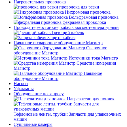
Нагревательная проволока
проволока для резки
Нихромовая проволока
Вольфрамовая проволока
фехралевая проволока
Провода термостойкие, кабель высокотемпературный
Греющий кабель
Защита кабеля
Паяльное и сварочное оборудование Магистр
Сварочное
оборудование Магистр
Источники тока Магистр
Средства измерения
Магистр
Паяльное
оборудование Магистр
Насосы
Уф-лампы
Оборудование по запросу
Нагреватели для поилок
Тефлоновые ленты, трубки: Запчасти для упаковочных
машин
Сушильные камеры