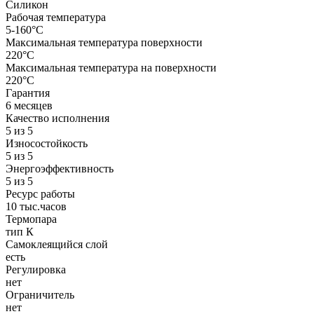
Силикон
Рабочая температура
5-160°C
Максимальная температура поверхности
220°C
Максимальная температура на поверхности
220°C
Гарантия
6 месяцев
Качество исполнения
5 из 5
Износостойкость
5 из 5
Энергоэффективность
5 из 5
Ресурс работы
10 тыс.часов
Термопара
тип К
Самоклеящийся слой
есть
Регулировка
нет
Ограничитель
нет