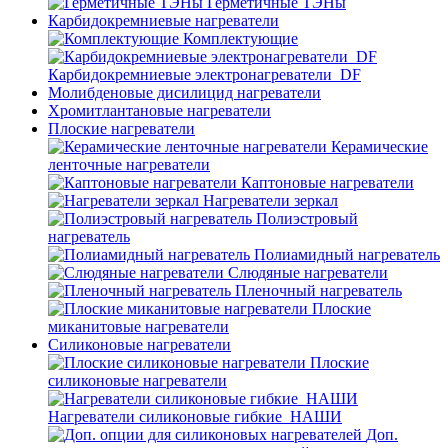
Герметичные ТЭНы
Карбидокремниевые нагреватели
Комплектующие
Карбидокремниевые электронагреватели_DF
Молибденовые дисилицид нагреватели
Хромитлантановые нагреватели
Плоские нагреватели
Керамические
ленточные нагреватели
Каптоновые нагреватели
Нагреватели зеркал
Полиэстровый
нагреватель
Полиамидный нагреватель
Слюдяные нагреватели
Пленочный нагреватель
Плоские
миканитовые нагреватели
Силиконовые нагреватели
Плоские
силиконовые нагреватели
Нагреватели силиконовые гибкие_НАШИ
Доп.