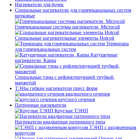
Нагреватели для бочек
Спиральные нагреватели для горячеканальных систем
витковые
Горячеканальные системы нагреватели_Microcoil
Спиральные нагревательные элементы Hotcoil
Термопара
для горячеканальных систем
Катушечные
нагреватели_Карра
Спиральные тэны с рефлектирующей трубкой,
манжетой
ТЭНы гибкие нагреватели пресс форм
квадратного сечения
круглого сечения
Патронные нагреватели
Круглые ТЭНП
Нагреватели квадратные патронного типа
ТЭНП с раздвоенным
корпусом
Опции для