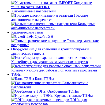
Хомутовые
тэны_на заказ_IMPORT
Алюминиевые нагреватели
Плоские
алюминиевые нагреватели
Кольцевые
алюминиевые нагреватели
Керамические тэны
Сухой ТЭН
Тэны керамические
воздушные
Оборудование для хранения и транспортировки
химических веществ
Контейнеры для хранения химических веществ
Комплектующие для работы с опасными веществами
ТЭНы
Блок ТЭНы
Гальванические
нагреватели
Оребренные ТЭНы
Круглые гладкие ТЭНы
ТЭНы для
стрелочных переводов