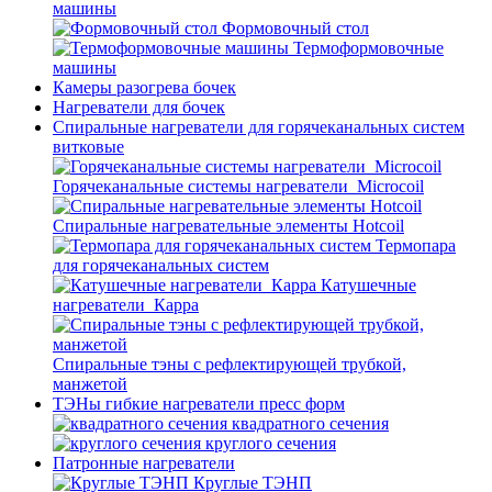
машины
Формовочный стол
Термоформовочные
машины
Камеры разогрева бочек
Нагреватели для бочек
Спиральные нагреватели для горячеканальных систем
витковые
Горячеканальные системы нагреватели_Microcoil
Спиральные нагревательные элементы Hotcoil
Термопара
для горячеканальных систем
Катушечные
нагреватели_Карра
Спиральные тэны с рефлектирующей трубкой,
манжетой
ТЭНы гибкие нагреватели пресс форм
квадратного сечения
круглого сечения
Патронные нагреватели
Круглые ТЭНП