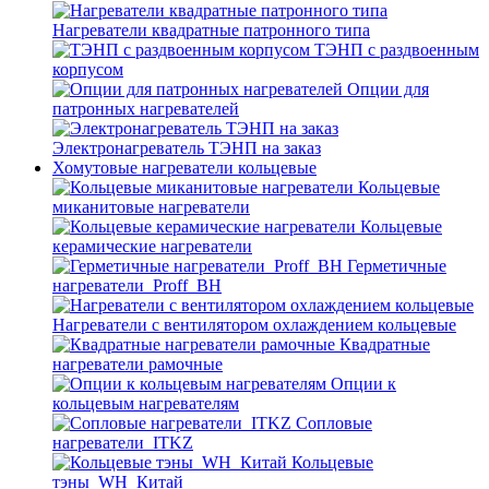
Нагреватели квадратные патронного типа
ТЭНП с раздвоенным
корпусом
Опции для
патронных нагревателей
Электронагреватель ТЭНП на заказ
Хомутовые нагреватели кольцевые
Кольцевые
миканитовые нагреватели
Кольцевые
керамические нагреватели
Герметичные
нагреватели_Proff_BH
Нагреватели с вентилятором охлаждением кольцевые
Квадратные
нагреватели рамочные
Опции к
кольцевым нагревателям
Cопловые
нагреватели_ITKZ
Кольцевые
тэны_WH_Китай