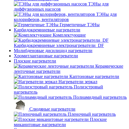
ТЭНы для
диффузионных насосов
ТЭНы для
колориферов, вентиляторов
Герметичные ТЭНы
Карбидокремниевые нагреватели
Комплектующие
Карбидокремниевые электронагреватели_DF
Молибденовые дисилицид нагреватели
Хромитлантановые нагреватели
Плоские нагреватели
Керамические
ленточные нагреватели
Каптоновые нагреватели
Нагреватели зеркал
Полиэстровый
нагреватель
Полиамидный нагреватель
Слюдяные нагреватели
Пленочный нагреватель
Плоские
миканитовые нагреватели