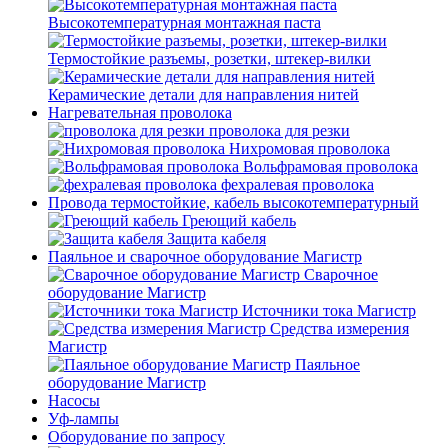
Высокотемпературная монтажная паста
Термостойкие разъемы, розетки, штекер-вилки
Керамические детали для направления нитей
Нагревательная проволока
проволока для резки
Нихромовая проволока
Вольфрамовая проволока
фехралевая проволока
Провода термостойкие, кабель высокотемпературный
Греющий кабель
Защита кабеля
Паяльное и сварочное оборудование Магистр
Сварочное
оборудование Магистр
Источники тока Магистр
Средства измерения
Магистр
Паяльное
оборудование Магистр
Насосы
Уф-лампы
Оборудование по запросу