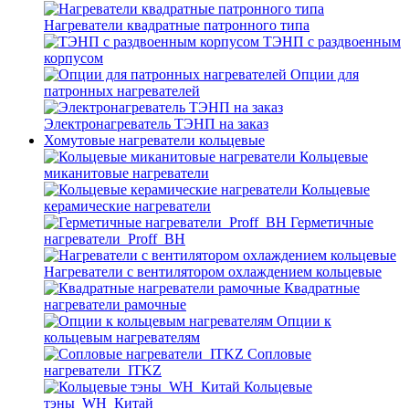
Нагреватели квадратные патронного типа
ТЭНП с раздвоенным
корпусом
Опции для
патронных нагревателей
Электронагреватель ТЭНП на заказ
Хомутовые нагреватели кольцевые
Кольцевые
миканитовые нагреватели
Кольцевые
керамические нагреватели
Герметичные
нагреватели_Proff_BH
Нагреватели с вентилятором охлаждением кольцевые
Квадратные
нагреватели рамочные
Опции к
кольцевым нагревателям
Cопловые
нагреватели_ITKZ
Кольцевые
тэны_WH_Китай