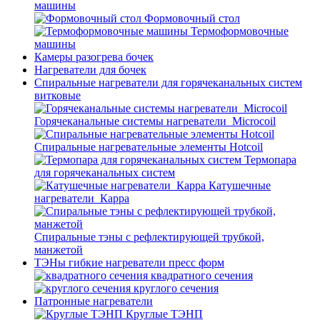
машины
Формовочный стол
Термоформовочные
машины
Камеры разогрева бочек
Нагреватели для бочек
Спиральные нагреватели для горячеканальных систем
витковые
Горячеканальные системы нагреватели_Microcoil
Спиральные нагревательные элементы Hotcoil
Термопара
для горячеканальных систем
Катушечные
нагреватели_Карра
Спиральные тэны с рефлектирующей трубкой,
манжетой
ТЭНы гибкие нагреватели пресс форм
квадратного сечения
круглого сечения
Патронные нагреватели
Круглые ТЭНП