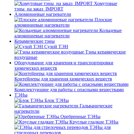
Хомутовые
тэны_на заказ_IMPORT
Алюминиевые нагреватели
Плоские
алюминиевые нагреватели
Кольцевые
алюминиевые нагреватели
Керамические тэны
Сухой ТЭН
Тэны керамические
воздушные
Оборудование для хранения и транспортировки
химических веществ
Контейнеры для хранения химических веществ
Комплектующие для работы с опасными веществами
ТЭНы
Блок ТЭНы
Гальванические
нагреватели
Оребренные ТЭНы
Круглые гладкие ТЭНы
ТЭНы для
стрелочных переводов