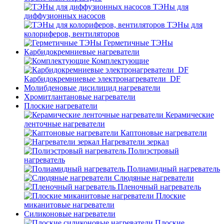
ТЭНы для
диффузионных насосов
ТЭНы для
колориферов, вентиляторов
Герметичные ТЭНы
Карбидокремниевые нагреватели
Комплектующие
Карбидокремниевые электронагреватели_DF
Молибденовые дисилицид нагреватели
Хромитлантановые нагреватели
Плоские нагреватели
Керамические
ленточные нагреватели
Каптоновые нагреватели
Нагреватели зеркал
Полиэстровый
нагреватель
Полиамидный нагреватель
Слюдяные нагреватели
Пленочный нагреватель
Плоские
миканитовые нагреватели
Силиконовые нагреватели
Плоские