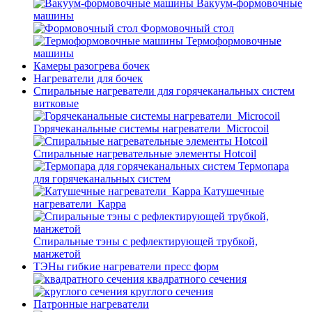
Вакуум-формовочные
машины
Формовочный стол
Термоформовочные
машины
Камеры разогрева бочек
Нагреватели для бочек
Спиральные нагреватели для горячеканальных систем
витковые
Горячеканальные системы нагреватели_Microcoil
Спиральные нагревательные элементы Hotcoil
Термопара
для горячеканальных систем
Катушечные
нагреватели_Карра
Спиральные тэны с рефлектирующей трубкой,
манжетой
ТЭНы гибкие нагреватели пресс форм
квадратного сечения
круглого сечения
Патронные нагреватели