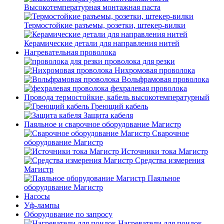
Высокотемпературная монтажная паста
Термостойкие разъемы, розетки, штекер-вилки
Керамические детали для направления нитей
Нагревательная проволока
проволока для резки
Нихромовая проволока
Вольфрамовая проволока
фехралевая проволока
Провода термостойкие, кабель высокотемпературный
Греющий кабель
Защита кабеля
Паяльное и сварочное оборудование Магистр
Сварочное
оборудование Магистр
Источники тока Магистр
Средства измерения
Магистр
Паяльное
оборудование Магистр
Насосы
Уф-лампы
Оборудование по запросу
Нагреватели для поилок