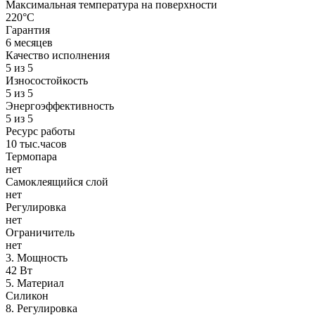
Максимальная температура на поверхности
220°C
Гарантия
6 месяцев
Качество исполнения
5 из 5
Износостойкость
5 из 5
Энергоэффективность
5 из 5
Ресурс работы
10 тыс.часов
Термопара
нет
Самоклеящийся слой
нет
Регулировка
нет
Ограничитель
нет
3. Мощность
42 Вт
5. Материал
Силикон
8. Регулировка