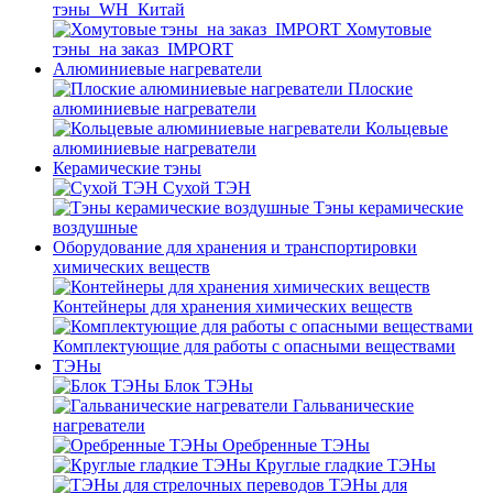
тэны_WH_Китай
Хомутовые
тэны_на заказ_IMPORT
Алюминиевые нагреватели
Плоские
алюминиевые нагреватели
Кольцевые
алюминиевые нагреватели
Керамические тэны
Сухой ТЭН
Тэны керамические
воздушные
Оборудование для хранения и транспортировки
химических веществ
Контейнеры для хранения химических веществ
Комплектующие для работы с опасными веществами
ТЭНы
Блок ТЭНы
Гальванические
нагреватели
Оребренные ТЭНы
Круглые гладкие ТЭНы
ТЭНы для