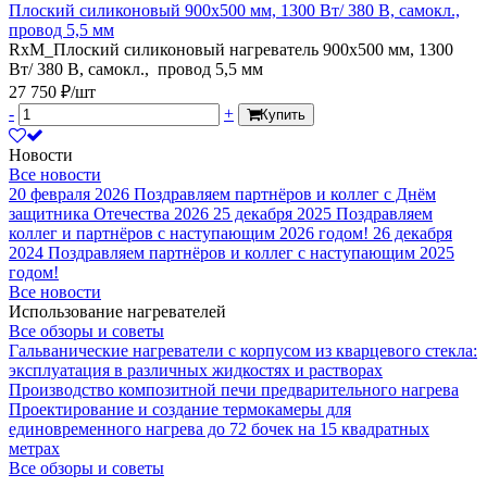
Плоский силиконовый 900х500 мм, 1300 Вт/ 380 В, самокл.,
провод 5,5 мм
RxM_Плоский силиконовый нагреватель 900х500 мм, 1300
Вт/ 380 В, самокл., провод 5,5 мм
27 750 ₽/шт
-
+
Купить
Новости
Все новости
20 февраля 2026
Поздравляем партнёров и коллег с Днём
защитника Отечества 2026
25 декабря 2025
Поздравляем
коллег и партнёров с наступающим 2026 годом!
26 декабря
2024
Поздравляем партнёров и коллег с наступающим 2025
годом!
Все новости
Использование нагревателей
Все обзоры и советы
Гальванические нагреватели с корпусом из кварцевого стекла:
эксплуатация в различных жидкостях и растворах
Производство композитной печи предварительного нагрева
Проектирование и создание термокамеры для
единовременного нагрева до 72 бочек на 15 квадратных
метрах
Все обзоры и советы