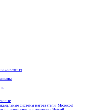
х и животных
машины
ины
тковые
еканальные системы нагреватели_Microcoil
ные нагревательные элементы Hotcoil