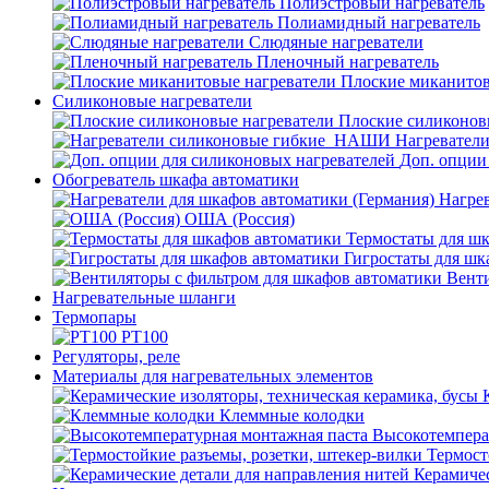
Полиэстровый нагреватель
Полиамидный нагреватель
Слюдяные нагреватели
Пленочный нагреватель
Плоские миканитов
Силиконовые нагреватели
Плоские силиконов
Нагревател
Доп. опции
Обогреватель шкафа автоматики
Нагрев
ОША (Россия)
Термостаты для ш
Гигростаты для шк
Венти
Нагревательные шланги
Термопары
PT100
Регуляторы, реле
Материалы для нагревательных элементов
Клеммные колодки
Высокотемпера
Термост
Керамичес