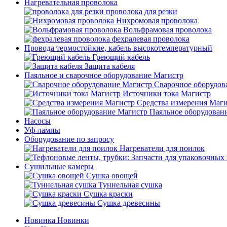
Нагревательная проволока
проволока для резки
Нихромовая проволока
Вольфрамовая проволока
фехралевая проволока
Провода термостойкие, кабель высокотемпературный
Греющий кабель
Защита кабеля
Паяльное и сварочное оборудование Магистр
Сварочное оборудов
Источники тока Магистр
Средства измерения Маг
Паяльное оборудован
Насосы
Уф-лампы
Оборудование по запросу
Нагреватели для поилок
Сушильные камеры
Сушка овощей
Туннельная сушка
Сушка краски
Сушка древесины
Новинка
Новинки