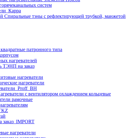
 горячеканальных систем
ели_Карра
Спиральные тэны с рефлектирующей трубкой, манжетой
 квадратные патронного типа
корпусом
ных нагревателей
ь ТЭНП на заказ
итовые нагреватели
ические нагреватели
еватели_Proff_BH
агреватели с вентилятором охлаждением кольцевые
атели рамочные
нагревателям
ITKZ
тай
а заказ_IMPORT
вые нагреватели