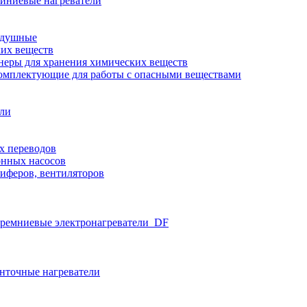
иниевые нагреватели
здушные
ких веществ
неры для хранения химических веществ
омплектующие для работы с опасными веществами
ели
х переводов
нных насосов
иферов, вентиляторов
ремниевые электронагреватели_DF
нточные нагреватели