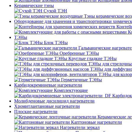
Кольцевые алюм
Керамические тэны
Сухой ТЭН
Тэны керамические во
Оборудование для хранения и транспортировки химичес
Контей
К
ТЭНы
Блок ТЭНы
Гальванические нагреват
Оребренные ТЭНы
Круглые гладкие ТЭНы
ТЭНы для стрелочны
ТЭНы для диффузио
ТЭНы для колор
Герметичные ТЭНы
Карбидокремниевые нагреватели
Комплектующие
Карбидок
Молибденовые дисилицид нагреватели
Хромитлантановые нагреватели
Плоские нагреватели
Керамические ле
Каптоновые нагреватели
Нагреватели зеркал