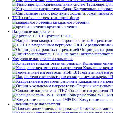
Термопара для
Катушечные нагреват
ТЭНы гибкие нагреватели пресс форм
квадратного сечения
круглого сечения
Патронные нагреватели
Круглые ТЭНП
Нагреватели
ТЭНП с раздвоенным 
Опции для патрон
Электронагревател
Хомутовые нагреватели кольцевые
Кольцевые микан
Кольцевые керам
Герметичные нагр
Н
Квадратные нагрев
Опции к кольцевым 
Cопловые нагреватели_
Кольцевые тэны_WH_Ки
Хомутовые тэны_н
Алюминиевые нагреватели
Плоские алюминие