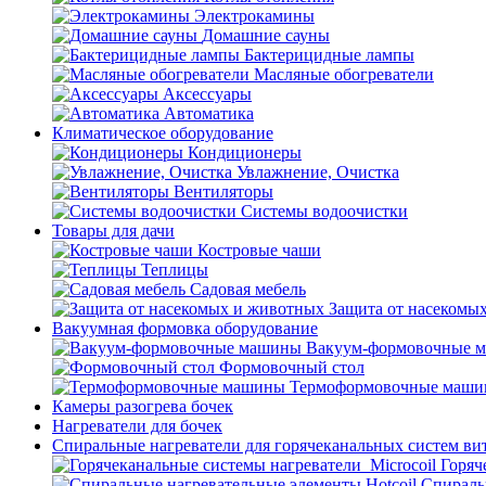
Электрокамины
Домашние сауны
Бактерицидные лампы
Масляные обогреватели
Аксессуары
Автоматика
Климатическое оборудование
Кондиционеры
Увлажнение, Очистка
Вентиляторы
Системы водоочистки
Товары для дачи
Костровые чаши
Теплицы
Садовая мебель
Защита от насекомы
Вакуумная формовка оборудование
Вакуум-формовочные 
Формовочный стол
Термоформовочные маш
Камеры разогрева бочек
Нагреватели для бочек
Спиральные нагреватели для горячеканальных систем ви
Горяч
Спираль