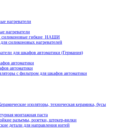
ые нагреватели
ые нагреватели
и силиконовые гибкие_НАШИ
 для силиконовых нагревателей
атели для шкафов автоматики (Германия)
кафов автоматики
афов автоматики
ляторы с фильтром для шкафов автоматики
Керамические изоляторы, техническая керамика, бусы
турная монтажная паста
ойкие разъемы, розетки, штекер-вилки
кие детали для направления нитей