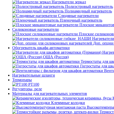
Нагреватели зеркал
Полиэстровый нагреватель
Полиамидный нагреватель
Слюдяные нагреватели
Пленочный нагреватель
Плоские миканитов
Силиконовые нагреватели
Плоские силиконов
Нагревател
Доп. опции
Обогреватель шкафа автоматики
Нагрев
ОША (Россия)
Термостаты для ш
Гигростаты для шк
Венти
Нагревательные шланги
Термопары
PT100
Регуляторы, реле
Материалы для нагревательных элементов
Клеммные колодки
Высокотемпера
Термост