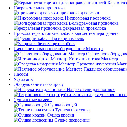
Керамичес
Нагревательная проволока
проволока для резки
Нихромовая проволока
Вольфрамовая проволока
фехралевая проволока
Провода термостойкие, кабель высокотемпературный
Греющий кабель
Защита кабеля
Паяльное и сварочное оборудование Магистр
Сварочное оборудов
Источники тока Магистр
Средства измерения Маг
Паяльное оборудован
Насосы
Уф-лампы
Оборудование по запросу
Нагреватели для поилок
Сушильные камеры
Сушка овощей
Туннельная сушка
Сушка краски
Сушка древесины