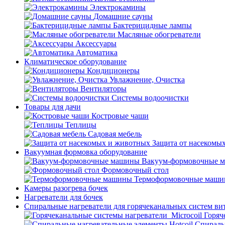
Электрокамины
Домашние сауны
Бактерицидные лампы
Масляные обогреватели
Аксессуары
Автоматика
Климатическое оборудование
Кондиционеры
Увлажнение, Очистка
Вентиляторы
Системы водоочистки
Товары для дачи
Костровые чаши
Теплицы
Садовая мебель
Защита от насекомы
Вакуумная формовка оборудование
Вакуум-формовочные 
Формовочный стол
Термоформовочные маш
Камеры разогрева бочек
Нагреватели для бочек
Спиральные нагреватели для горячеканальных систем ви
Горяч
Спираль