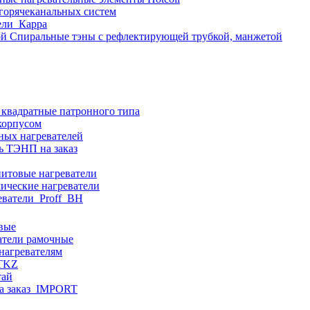
 горячеканальных систем
ели_Карра
Спиральные тэны с рефлектирующей трубкой, манжетой
 квадратные патронного типа
корпусом
ных нагревателей
ь ТЭНП на заказ
итовые нагреватели
ические нагреватели
еватели_Proff_BH
вые
атели рамочные
нагревателям
ITKZ
тай
а заказ_IMPORT