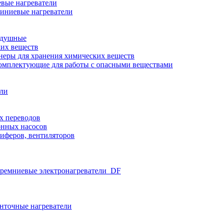
вые нагреватели
иниевые нагреватели
здушные
ких веществ
неры для хранения химических веществ
омплектующие для работы с опасными веществами
ели
х переводов
нных насосов
иферов, вентиляторов
ремниевые электронагреватели_DF
нточные нагреватели