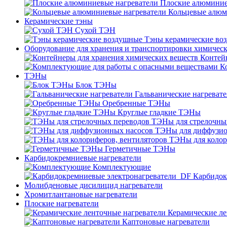
Плоские алюминие
Кольцевые алюм
Керамические тэны
Сухой ТЭН
Тэны керамические во
Оборудование для хранения и транспортировки химичес
Контей
К
ТЭНы
Блок ТЭНы
Гальванические нагреват
Оребренные ТЭНы
Круглые гладкие ТЭНы
ТЭНы для стрелочны
ТЭНы для диффузио
ТЭНы для колор
Герметичные ТЭНы
Карбидокремниевые нагреватели
Комплектующие
Карбидок
Молибденовые дисилицид нагреватели
Хромитлантановые нагреватели
Плоские нагреватели
Керамические ле
Каптоновые нагреватели