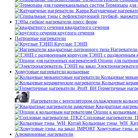
Термопара для
Катушечные нагреват
ТЭНы гибкие нагреватели пресс форм
квадратного сечения
круглого сечения
Патронные нагреватели
Круглые ТЭНП
Нагреватели
ТЭНП с раздвоенным 
Опции для патрон
Электронагревател
Хомутовые нагреватели кольцевые
Кольцевые микан
Кольцевые керам
Герметичные нагр
Нагреватели с вентилятором охлаждением кольце
Квадратные нагрев
Опции к кольцевым 
Cопловые нагреватели_
Кольцевые тэны_WH_Ки
Хомутовые тэны_н
Алюминиевые нагреватели