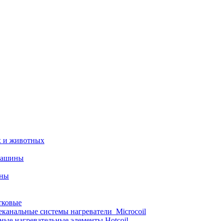
х и животных
машины
ины
тковые
еканальные системы нагреватели_Microcoil
ные нагревательные элементы Hotcoil