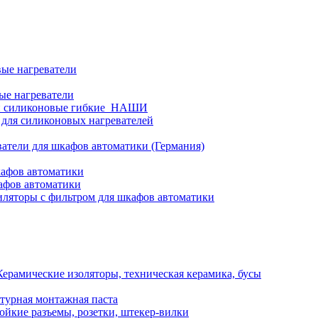
ые нагреватели
ые нагреватели
и силиконовые гибкие_НАШИ
 для силиконовых нагревателей
атели для шкафов автоматики (Германия)
кафов автоматики
афов автоматики
ляторы с фильтром для шкафов автоматики
Керамические изоляторы, техническая керамика, бусы
турная монтажная паста
ойкие разъемы, розетки, штекер-вилки