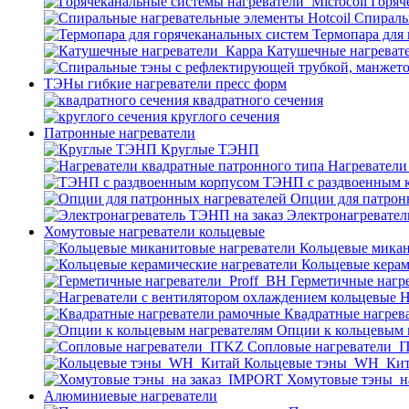
Горяч
Спираль
Термопара для
Катушечные нагреват
ТЭНы гибкие нагреватели пресс форм
квадратного сечения
круглого сечения
Патронные нагреватели
Круглые ТЭНП
Нагреватели
ТЭНП с раздвоенным 
Опции для патрон
Электронагревател
Хомутовые нагреватели кольцевые
Кольцевые микан
Кольцевые керам
Герметичные нагр
Н
Квадратные нагрев
Опции к кольцевым 
Cопловые нагреватели_
Кольцевые тэны_WH_Ки
Хомутовые тэны_н
Алюминиевые нагреватели