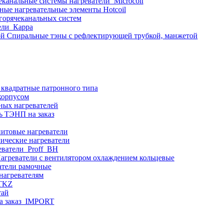
еканальные системы нагреватели_Microcoil
ные нагревательные элементы Hotcoil
 горячеканальных систем
ели_Карра
Спиральные тэны с рефлектирующей трубкой, манжетой
 квадратные патронного типа
корпусом
ных нагревателей
ь ТЭНП на заказ
итовые нагреватели
ические нагреватели
еватели_Proff_BH
агреватели с вентилятором охлаждением кольцевые
атели рамочные
нагревателям
ITKZ
тай
а заказ_IMPORT