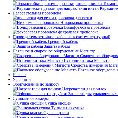
Термост
Керамичес
Нагревательная проволока
проволока для резки
Нихромовая проволока
Вольфрамовая проволока
фехралевая проволока
Провода термостойкие, кабель высокотемпературный
Греющий кабель
Защита кабеля
Паяльное и сварочное оборудование Магистр
Сварочное оборудов
Источники тока Магистр
Средства измерения Маг
Паяльное оборудован
Насосы
Уф-лампы
Оборудование по запросу
Нагреватели для поилок
Сушильные камеры
Сушка овощей
Туннельная сушка
Сушка краски
Сушка древесины