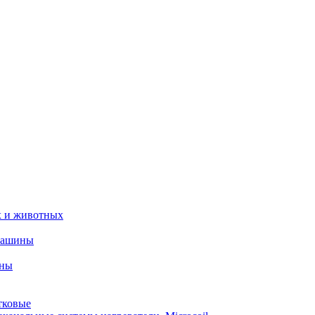
х и животных
машины
ины
тковые