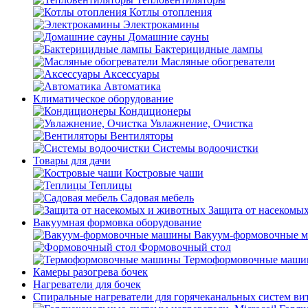
Котлы отопления
Электрокамины
Домашние сауны
Бактерицидные лампы
Масляные обогреватели
Аксессуары
Автоматика
Климатическое оборудование
Кондиционеры
Увлажнение, Очистка
Вентиляторы
Системы водоочистки
Товары для дачи
Костровые чаши
Теплицы
Садовая мебель
Защита от насекомы
Вакуумная формовка оборудование
Вакуум-формовочные 
Формовочный стол
Термоформовочные маш
Камеры разогрева бочек
Нагреватели для бочек
Спиральные нагреватели для горячеканальных систем ви