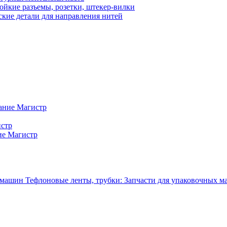
ойкие разъемы, розетки, штекер-вилки
кие детали для направления нитей
ание Магистр
истр
ие Магистр
Тефлоновые ленты, трубки: Запчасти для упаковочных 