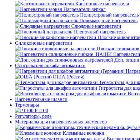
Каптоновые нагреватели
Нагреватели зеркал
Полиэстровый нагреватель
Полиамидный нагреватель
Слюдяные нагреватели
Пленочный нагреватель
Плоские миканитов
Силиконовые нагреватели
Плоские силиконов
Нагревател
Доп. опции
Обогреватель шкафа автоматики
Нагрев
ОША (Россия)
Термостаты для ш
Гигростаты для шк
Венти
Нагревательные шланги
Термопары
PT100
Регуляторы, реле
Материалы для нагревательных элементов
Клеммные колодки
Высокотемпера