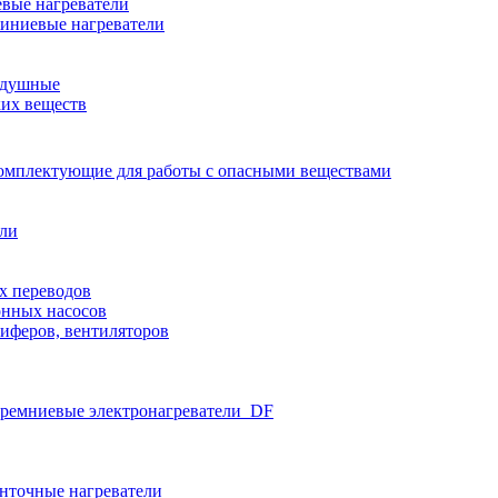
вые нагреватели
иниевые нагреватели
здушные
ких веществ
омплектующие для работы с опасными веществами
ели
х переводов
нных насосов
иферов, вентиляторов
ремниевые электронагреватели_DF
нточные нагреватели