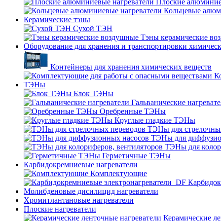
Плоские алюминие
Кольцевые алюм
Керамические тэны
Сухой ТЭН
Тэны керамические во
Оборудование для хранения и транспортировки химичес
Контейнеры для хранения химических веществ
К
ТЭНы
Блок ТЭНы
Гальванические нагреват
Оребренные ТЭНы
Круглые гладкие ТЭНы
ТЭНы для стрелочны
ТЭНы для диффузио
ТЭНы для колор
Герметичные ТЭНы
Карбидокремниевые нагреватели
Комплектующие
Карбидок
Молибденовые дисилицид нагреватели
Хромитлантановые нагреватели
Плоские нагреватели
Керамические ле