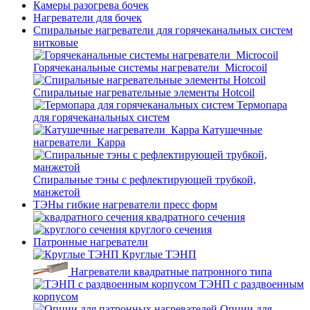
Камеры разогрева бочек
Нагреватели для бочек
Спиральные нагреватели для горячеканальных систем
витковые
Горячеканальные системы нагреватели_Microcoil
Спиральные нагревательные элементы Hotcoil
Термопара
для горячеканальных систем
Катушечные
нагреватели_Карра
Спиральные тэны с рефлектирующей трубкой,
манжетой
ТЭНы гибкие нагреватели пресс форм
квадратного сечения
круглого сечения
Патронные нагреватели
Круглые ТЭНП
Нагреватели квадратные патронного типа
ТЭНП с раздвоенным
корпусом
Опции для