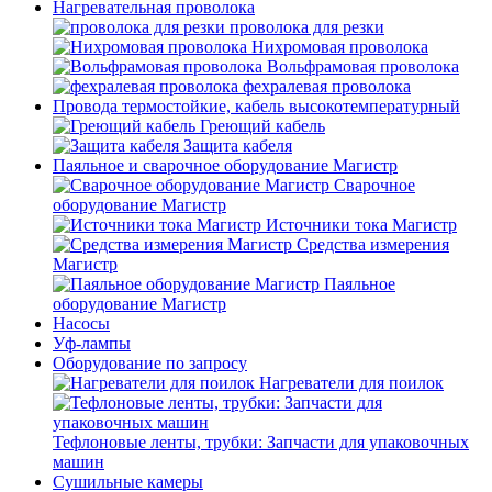
Нагревательная проволока
проволока для резки
Нихромовая проволока
Вольфрамовая проволока
фехралевая проволока
Провода термостойкие, кабель высокотемпературный
Греющий кабель
Защита кабеля
Паяльное и сварочное оборудование Магистр
Сварочное
оборудование Магистр
Источники тока Магистр
Средства измерения
Магистр
Паяльное
оборудование Магистр
Насосы
Уф-лампы
Оборудование по запросу
Нагреватели для поилок
Тефлоновые ленты, трубки: Запчасти для упаковочных
машин
Сушильные камеры