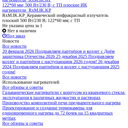
122*60 мм; 500 Вт/230 В; с ТП плоские ИК
нагреватели_RxM.IK.KP
RxM.IK.KP_Керамический инфракрасный излучатель
плоский 500 Вт/230 В; 122*60 мм; с ТП
Не указана цена
за 1
Нет в наличии
Под заказ
Новости
Все новости
20 февраля 2026
Поздравляем партнёров и коллег с Днём
защитника Отечества 2026
25 декабря 2025
Поздравляем
коллег и партнёров с наступающим 2026 годом!
26 декабря
2024
Поздравляем партнёров и коллег с наступающим 2025
годом!
Все новости
Использование нагревателей
Все обзоры и советы
Гальванические нагреватели с корпусом из кварцевого стекла:
эксплуатация в различных жидкостях и растворах
Производство композитной печи предварительного нагрева
Проектирование и создание термокамеры для
единовременного нагрева до 72 бочек на 15 квадратных
метрах
Все обзоры и советы