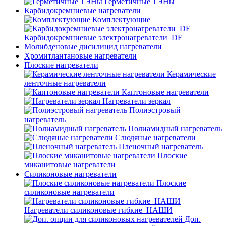
Герметичные ТЭНы
Карбидокремниевые нагреватели
Комплектующие
Карбидокремниевые электронагреватели_DF
Молибденовые дисилицид нагреватели
Хромитлантановые нагреватели
Плоские нагреватели
Керамические
ленточные нагреватели
Каптоновые нагреватели
Нагреватели зеркал
Полиэстровый
нагреватель
Полиамидный нагреватель
Слюдяные нагреватели
Пленочный нагреватель
Плоские
миканитовые нагреватели
Силиконовые нагреватели
Плоские
силиконовые нагреватели
Нагреватели силиконовые гибкие_НАШИ
Доп.