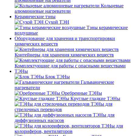
алюминиевые нагреватели
Кольцевые
алюминиевые нагреватели
Керамические тэны
Сухой ТЭН
Тэны керамические
воздушные
Оборудование для хранения и транспортировки
химических веществ
Контейнеры для хранения химических веществ
Комплектующие для работы с опасными веществами
ТЭНы
Блок ТЭНы
Гальванические
нагреватели
Оребренные ТЭНы
Круглые гладкие ТЭНы
ТЭНы для
стрелочных переводов
ТЭНы для
диффузионных насосов
ТЭНы для
колориферов, вентиляторов