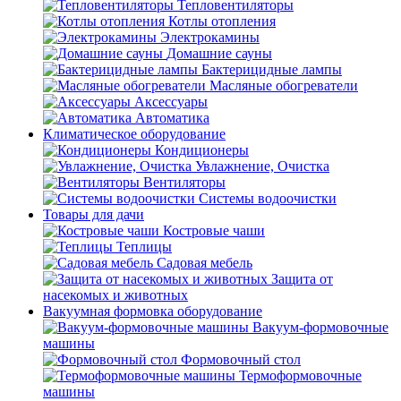
Тепловентиляторы
Котлы отопления
Электрокамины
Домашние сауны
Бактерицидные лампы
Масляные обогреватели
Аксессуары
Автоматика
Климатическое оборудование
Кондиционеры
Увлажнение, Очистка
Вентиляторы
Системы водоочистки
Товары для дачи
Костровые чаши
Теплицы
Садовая мебель
Защита от
насекомых и животных
Вакуумная формовка оборудование
Вакуум-формовочные
машины
Формовочный стол
Термоформовочные
машины