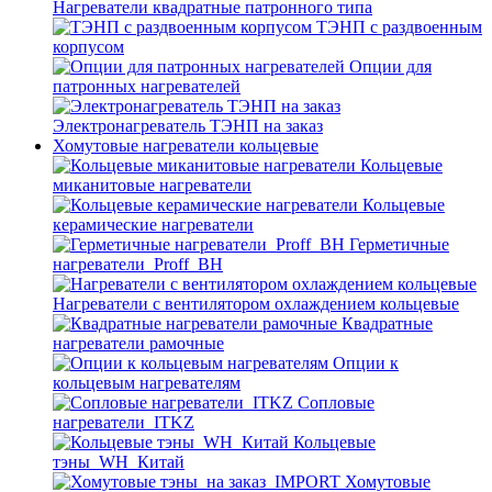
Нагреватели квадратные патронного типа
ТЭНП с раздвоенным
корпусом
Опции для
патронных нагревателей
Электронагреватель ТЭНП на заказ
Хомутовые нагреватели кольцевые
Кольцевые
миканитовые нагреватели
Кольцевые
керамические нагреватели
Герметичные
нагреватели_Proff_BH
Нагреватели с вентилятором охлаждением кольцевые
Квадратные
нагреватели рамочные
Опции к
кольцевым нагревателям
Cопловые
нагреватели_ITKZ
Кольцевые
тэны_WH_Китай
Хомутовые