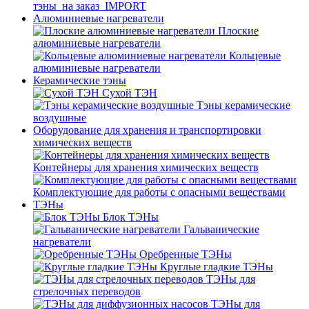
тэны_на заказ_IMPORT
Алюминиевые нагреватели
Плоские
алюминиевые нагреватели
Кольцевые
алюминиевые нагреватели
Керамические тэны
Сухой ТЭН
Тэны керамические
воздушные
Оборудование для хранения и транспортировки
химических веществ
Контейнеры для хранения химических веществ
Комплектующие для работы с опасными веществами
ТЭНы
Блок ТЭНы
Гальванические
нагреватели
Оребренные ТЭНы
Круглые гладкие ТЭНы
ТЭНы для
стрелочных переводов
ТЭНы для