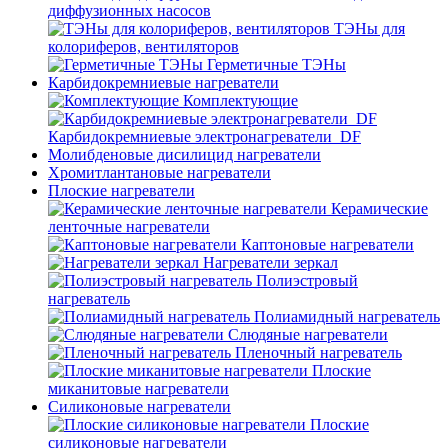
диффузионных насосов
ТЭНы для
колориферов, вентиляторов
Герметичные ТЭНы
Карбидокремниевые нагреватели
Комплектующие
Карбидокремниевые электронагреватели_DF
Молибденовые дисилицид нагреватели
Хромитлантановые нагреватели
Плоские нагреватели
Керамические
ленточные нагреватели
Каптоновые нагреватели
Нагреватели зеркал
Полиэстровый
нагреватель
Полиамидный нагреватель
Слюдяные нагреватели
Пленочный нагреватель
Плоские
миканитовые нагреватели
Силиконовые нагреватели
Плоские
силиконовые нагреватели