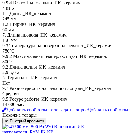
9.9.4 Влаго/Пылезащита_ИК_керамич.
4 из 5
1.1 Длина_ИК_керамич.
245 мм
1.2 Ширина_ИК_керамич.
60 мм
7. Длина провода_ИК_керамич.
150 мм
9.3 Температура на поверхн.нагревател._ИК_керамич.
750°С
9.9.2 Максимальная темпер.эксплуат_ИК_керамич.
800°С
9.2 Длина волны_ИК_керамич.
2,9-5,0 λ
5. Термопара_ИК_керамич.
Нет
9.7 Равномерность нагрева по площади_ИК_керамич.
Средняя
9.5 Ресурс работы_ИК_керамич.
13 000 час.
Добавить свой отзыв или задать вопрос
Добавить свой отзыв
Похожие товары
Быстрый просмотр