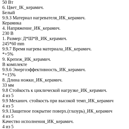
50 Вт
6. Цвет_IK_керамич.
Белый
9.9.3 Материал нагревателя_ИК_керамич.
Керамика
4. Напряжение_ИК_керамич.
230 В
1. Размер: Д*Ш*В_ИК_керамич.
245*60 mm
9.9.7 Время нагрева материала_ИК_керамич.
*+5%
9. Крепеж_ИК_керамич.
В комплекте
9.9.6 Энергоэффективность_ИК_керамич.
*+15%
8. Длина ножки_ИК_керамич.
33 мм
9.8 Стойкость к циклической нагрузке_ИК_керамич.
4 из 5
9.9 Механич. стойкость при высокой темп_ИК_керамич
4 из 5
9.9.1Защитное покрытие поверх.(глазурь)_ИК_керамич
4 из 5
Качество исполнения_ИК_керамич.
4 из 5