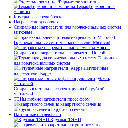
Формовочный стол
Термоформовочные
машины
Камеры разогрева бочек
Нагреватели для бочек
Спиральные нагреватели для горячеканальных систем
витковые
Горячеканальные системы нагреватели_Microcoil
Спиральные нагревательные элементы Hotcoil
Термопара
для горячеканальных систем
Катушечные
нагреватели_Карра
Спиральные тэны с рефлектирующей трубкой,
манжетой
ТЭНы гибкие нагреватели пресс форм
квадратного сечения
круглого сечения
Патронные нагреватели
Круглые ТЭНП