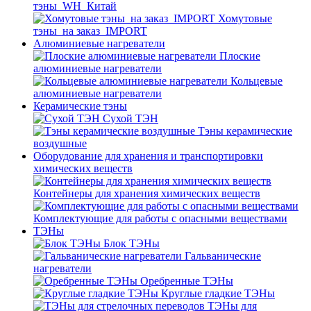
тэны_WH_Китай
Хомутовые
тэны_на заказ_IMPORT
Алюминиевые нагреватели
Плоские
алюминиевые нагреватели
Кольцевые
алюминиевые нагреватели
Керамические тэны
Сухой ТЭН
Тэны керамические
воздушные
Оборудование для хранения и транспортировки
химических веществ
Контейнеры для хранения химических веществ
Комплектующие для работы с опасными веществами
ТЭНы
Блок ТЭНы
Гальванические
нагреватели
Оребренные ТЭНы
Круглые гладкие ТЭНы
ТЭНы для