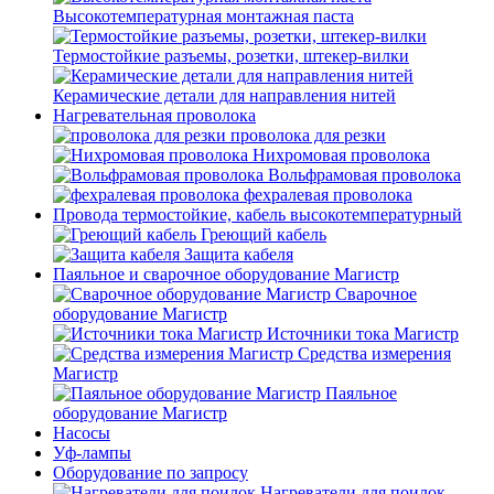
Высокотемпературная монтажная паста
Термостойкие разъемы, розетки, штекер-вилки
Керамические детали для направления нитей
Нагревательная проволока
проволока для резки
Нихромовая проволока
Вольфрамовая проволока
фехралевая проволока
Провода термостойкие, кабель высокотемпературный
Греющий кабель
Защита кабеля
Паяльное и сварочное оборудование Магистр
Сварочное
оборудование Магистр
Источники тока Магистр
Средства измерения
Магистр
Паяльное
оборудование Магистр
Насосы
Уф-лампы
Оборудование по запросу
Нагреватели для поилок