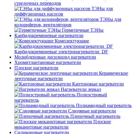
стрелочных переводов
ТЭНы для
диффузионных насосов
ТЭНы для
колориферов, вентиляторов
Герметичные ТЭНы
Карбидокремниевые нагреватели
Комплектующие
Карбидокремниевые электронагреватели_DF
Молибденовые дисилицид нагреватели
Хромитлантановые нагреватели
Плоские нагреватели
Керамические
ленточные нагреватели
Каптоновые нагреватели
Нагреватели зеркал
Полиэстровый
нагреватель
Полиамидный нагреватель
Слюдяные нагреватели
Пленочный нагреватель
Плоские
миканитовые нагреватели
Силиконовые нагреватели