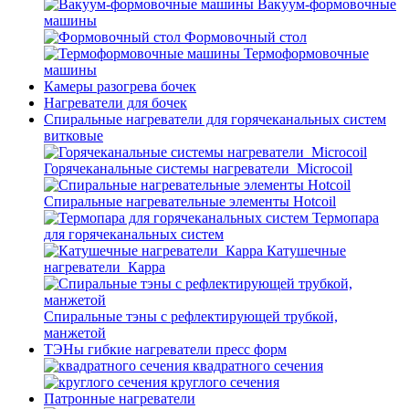
Вакуум-формовочные
машины
Формовочный стол
Термоформовочные
машины
Камеры разогрева бочек
Нагреватели для бочек
Спиральные нагреватели для горячеканальных систем
витковые
Горячеканальные системы нагреватели_Microcoil
Спиральные нагревательные элементы Hotcoil
Термопара
для горячеканальных систем
Катушечные
нагреватели_Карра
Спиральные тэны с рефлектирующей трубкой,
манжетой
ТЭНы гибкие нагреватели пресс форм
квадратного сечения
круглого сечения
Патронные нагреватели