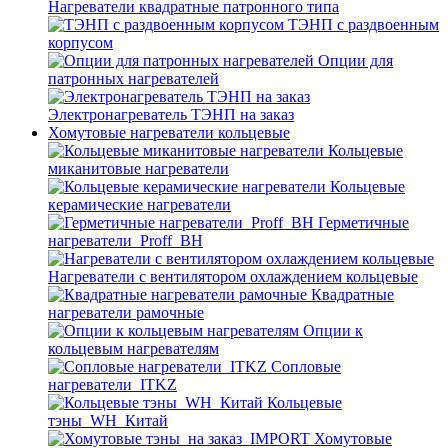
Нагреватели квадратные патронного типа
ТЭНП с раздвоенным
корпусом
Опции для
патронных нагревателей
Электронагреватель ТЭНП на заказ
Хомутовые нагреватели кольцевые
Кольцевые
миканитовые нагреватели
Кольцевые
керамические нагреватели
Герметичные
нагреватели_Proff_BH
Нагреватели с вентилятором охлаждением кольцевые
Квадратные
нагреватели рамочные
Опции к
кольцевым нагревателям
Cопловые
нагреватели_ITKZ
Кольцевые
тэны_WH_Китай
Хомутовые