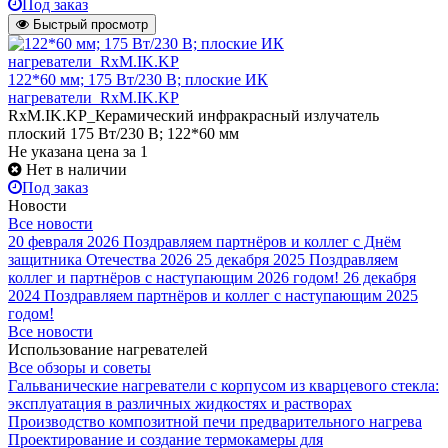
Под заказ
Быстрый просмотр
122*60 мм; 175 Вт/230 В; плоские ИК
нагреватели_RxM.IK.KP
RxM.IK.KP_Керамический инфракрасный излучатель
плоский 175 Вт/230 В; 122*60 мм
Не указана цена
за 1
Нет в наличии
Под заказ
Новости
Все новости
20 февраля 2026
Поздравляем партнёров и коллег с Днём
защитника Отечества 2026
25 декабря 2025
Поздравляем
коллег и партнёров с наступающим 2026 годом!
26 декабря
2024
Поздравляем партнёров и коллег с наступающим 2025
годом!
Все новости
Использование нагревателей
Все обзоры и советы
Гальванические нагреватели с корпусом из кварцевого стекла:
эксплуатация в различных жидкостях и растворах
Производство композитной печи предварительного нагрева
Проектирование и создание термокамеры для