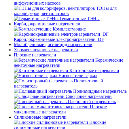
диффузионных насосов
ТЭНы для
колориферов, вентиляторов
Герметичные ТЭНы
Карбидокремниевые нагреватели
Комплектующие
Карбидокремниевые электронагреватели_DF
Молибденовые дисилицид нагреватели
Хромитлантановые нагреватели
Плоские нагреватели
Керамические
ленточные нагреватели
Каптоновые нагреватели
Нагреватели зеркал
Полиэстровый
нагреватель
Полиамидный нагреватель
Слюдяные нагреватели
Пленочный нагреватель
Плоские
миканитовые нагреватели
Силиконовые нагреватели
Плоские
силиконовые нагреватели