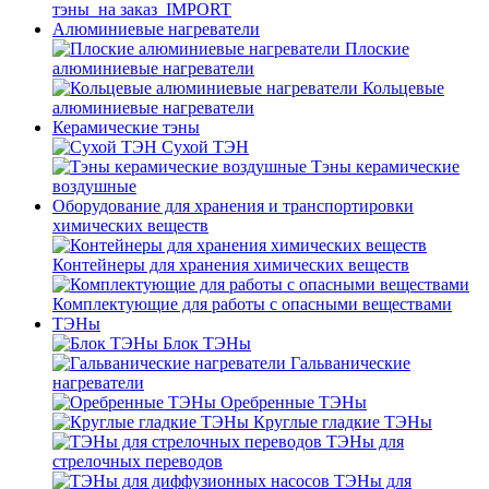
тэны_на заказ_IMPORT
Алюминиевые нагреватели
Плоские
алюминиевые нагреватели
Кольцевые
алюминиевые нагреватели
Керамические тэны
Сухой ТЭН
Тэны керамические
воздушные
Оборудование для хранения и транспортировки
химических веществ
Контейнеры для хранения химических веществ
Комплектующие для работы с опасными веществами
ТЭНы
Блок ТЭНы
Гальванические
нагреватели
Оребренные ТЭНы
Круглые гладкие ТЭНы
ТЭНы для
стрелочных переводов
ТЭНы для