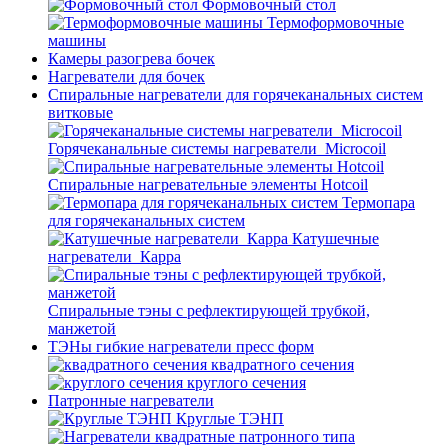
Формовочный стол
Термоформовочные
машины
Камеры разогрева бочек
Нагреватели для бочек
Спиральные нагреватели для горячеканальных систем
витковые
Горячеканальные системы нагреватели_Microcoil
Спиральные нагревательные элементы Hotcoil
Термопара
для горячеканальных систем
Катушечные
нагреватели_Карра
Спиральные тэны с рефлектирующей трубкой,
манжетой
ТЭНы гибкие нагреватели пресс форм
квадратного сечения
круглого сечения
Патронные нагреватели
Круглые ТЭНП