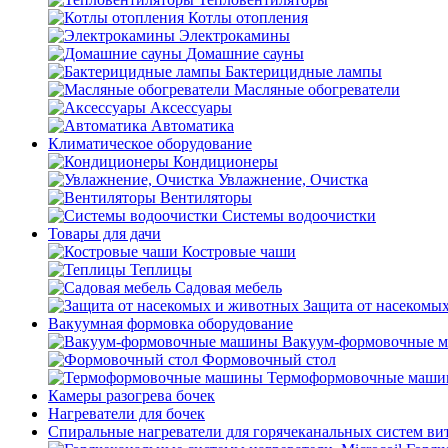
Котлы отопления
Электрокамины
Домашние сауны
Бактерицидные лампы
Масляные обогреватели
Аксессуары
Автоматика
Климатическое оборудование
Кондиционеры
Увлажнение, Очистка
Вентиляторы
Системы водоочистки
Товары для дачи
Костровые чаши
Теплицы
Садовая мебель
Защита от насекомы
Вакуумная формовка оборудование
Вакуум-формовочные 
Формовочный стол
Термоформовочные маш
Камеры разогрева бочек
Нагреватели для бочек
Спиральные нагреватели для горячеканальных систем ви