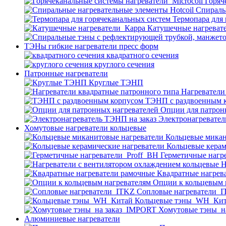
Горяч
Спираль
Термопара для
Катушечные нагреват
ТЭНы гибкие нагреватели пресс форм
квадратного сечения
круглого сечения
Патронные нагреватели
Круглые ТЭНП
Нагреватели
ТЭНП с раздвоенным 
Опции для патрон
Электронагревател
Хомутовые нагреватели кольцевые
Кольцевые микан
Кольцевые керам
Герметичные нагр
Н
Квадратные нагрев
Опции к кольцевым 
Cопловые нагреватели_
Кольцевые тэны_WH_Ки
Хомутовые тэны_н
Алюминиевые нагреватели