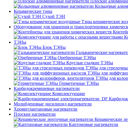
Плоские алюминие
Кольцевые алюм
Керамические тэны
Сухой ТЭН
Тэны керамические во
Оборудование для хранения и транспортировки химичес
Контей
К
ТЭНы
Блок ТЭНы
Гальванические нагреват
Оребренные ТЭНы
Круглые гладкие ТЭНы
ТЭНы для стрелочны
ТЭНы для диффузио
ТЭНы для колор
Герметичные ТЭНы
Карбидокремниевые нагреватели
Комплектующие
Карбидок
Молибденовые дисилицид нагреватели
Хромитлантановые нагреватели
Плоские нагреватели
Керамические ле
Каптоновые нагреватели