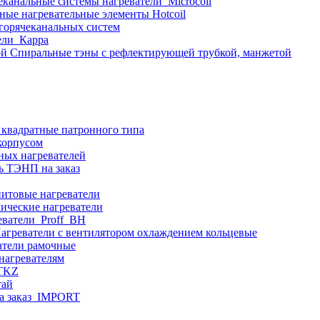
еканальные системы нагреватели_Microcoil
ные нагревательные элементы Hotcoil
 горячеканальных систем
ели_Карра
Спиральные тэны с рефлектирующей трубкой, манжетой
 квадратные патронного типа
корпусом
ных нагревателей
ь ТЭНП на заказ
итовые нагреватели
ические нагреватели
еватели_Proff_BH
агреватели с вентилятором охлаждением кольцевые
атели рамочные
нагревателям
ITKZ
тай
а заказ_IMPORT