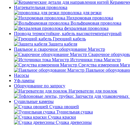
Керамичес
Нагревательная проволока
проволока для резки
Нихромовая проволока
Вольфрамовая проволока
фехралевая проволока
Провода термостойкие, кабель высокотемпературный
Греющий кабель
Защита кабеля
Паяльное и сварочное оборудование Магистр
Сварочное оборудов
Источники тока Магистр
Средства измерения Маг
Паяльное оборудован
Насосы
Уф-лампы
Оборудование по запросу
Нагреватели для поилок
Сушильные камеры
Сушка овощей
Туннельная сушка
Сушка краски
Сушка древесины