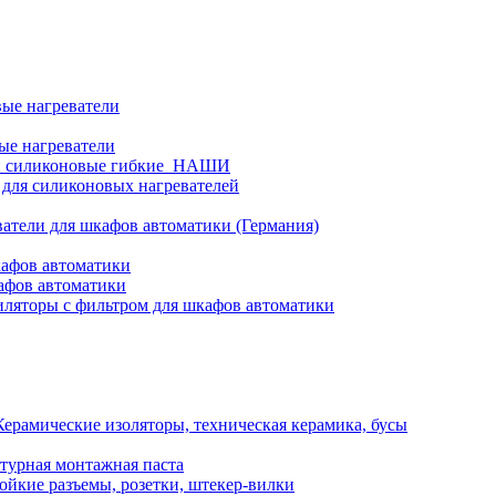
ые нагреватели
ые нагреватели
и силиконовые гибкие_НАШИ
 для силиконовых нагревателей
атели для шкафов автоматики (Германия)
кафов автоматики
афов автоматики
ляторы с фильтром для шкафов автоматики
Керамические изоляторы, техническая керамика, бусы
турная монтажная паста
ойкие разъемы, розетки, штекер-вилки