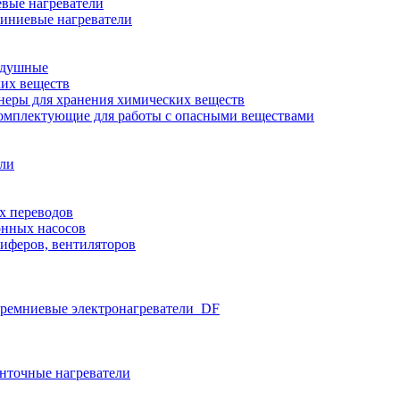
вые нагреватели
иниевые нагреватели
здушные
ких веществ
неры для хранения химических веществ
омплектующие для работы с опасными веществами
ели
х переводов
нных насосов
иферов, вентиляторов
ремниевые электронагреватели_DF
нточные нагреватели