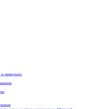
х и животных
машины
ины
тковые