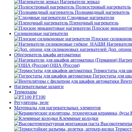
Нагреватели зеркал
Полиэстровый нагреватель
Полиамидный нагреватель
Слюдяные нагреватели
Пленочный нагреватель
Плоские миканитов
Силиконовые нагреватели
Плоские силиконов
Нагревател
Доп. опции
Обогреватель шкафа автоматики
Нагрев
ОША (Россия)
Термостаты для ш
Гигростаты для шк
Венти
Нагревательные шланги
Термопары
PT100
Регуляторы, реле
Материалы для нагревательных элементов
Клеммные колодки
Высокотемпера
Термост