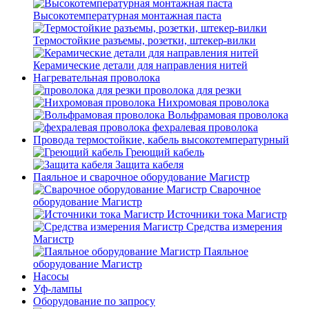
Высокотемпературная монтажная паста
Термостойкие разъемы, розетки, штекер-вилки
Керамические детали для направления нитей
Нагревательная проволока
проволока для резки
Нихромовая проволока
Вольфрамовая проволока
фехралевая проволока
Провода термостойкие, кабель высокотемпературный
Греющий кабель
Защита кабеля
Паяльное и сварочное оборудование Магистр
Сварочное
оборудование Магистр
Источники тока Магистр
Средства измерения
Магистр
Паяльное
оборудование Магистр
Насосы
Уф-лампы
Оборудование по запросу