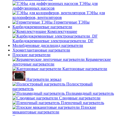
ТЭНы для
диффузионных насосов
ТЭНы для
колориферов, вентиляторов
Герметичные ТЭНы
Карбидокремниевые нагреватели
Комплектующие
Карбидокремниевые электронагреватели_DF
Молибденовые дисилицид нагреватели
Хромитлантановые нагреватели
Плоские нагреватели
Керамические
ленточные нагреватели
Каптоновые нагреватели
Нагреватели зеркал
Полиэстровый
нагреватель
Полиамидный нагреватель
Слюдяные нагреватели
Пленочный нагреватель
Плоские
миканитовые нагреватели