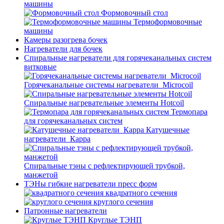
машины
Формовочный стол
Термоформовочные
машины
Камеры разогрева бочек
Нагреватели для бочек
Спиральные нагреватели для горячеканальных систем
витковые
Горячеканальные системы нагреватели_Microcoil
Спиральные нагревательные элементы Hotcoil
Термопара
для горячеканальных систем
Катушечные
нагреватели_Карра
Спиральные тэны с рефлектирующей трубкой,
манжетой
ТЭНы гибкие нагреватели пресс форм
квадратного сечения
круглого сечения
Патронные нагреватели
Круглые ТЭНП