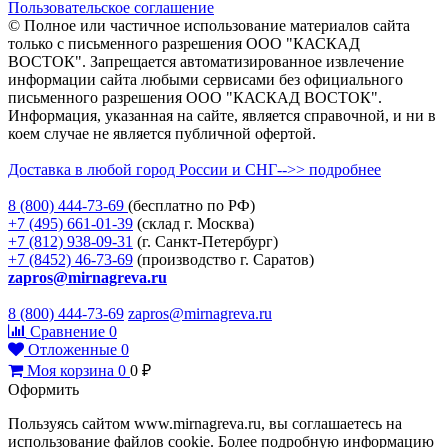
Пользовательское соглашение
© Полное или частичное использование материалов сайта
только с письменного разрешения ООО "КАСКАД
ВОСТОК". Запрещается автоматизированное извлечение
информации сайта любыми сервисами без официального
письменного разрешения ООО "КАСКАД ВОСТОК".
Информация, указанная на сайте, является справочной, и ни в
коем случае не является публичной офертой.
Доставка в любой город России и СНГ-->> подробнее
8 (800)
444-73-69
(бесплатно по РФ)
+7 (495)
661-01-39
(склад г. Москва)
+7 (812)
938-09-31
(г. Санкт-Петербург)
+7 (8452)
46-73-69
(производство г. Саратов)
zapros@mirnagreva.ru
8 (800) 444-73-69
zapros@mirnagreva.ru
Сравнение
0
Отложенные
0
Моя корзина
0
0
₽
Оформить
Пользуясь сайтом www.mirnagreva.ru, вы соглашаетесь на
использование файлов cookie. Более подробную информацию