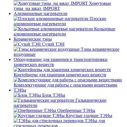
Хомутовые
тэны_на заказ_IMPORT
Алюминиевые нагреватели
Плоские
алюминиевые нагреватели
Кольцевые
алюминиевые нагреватели
Керамические тэны
Сухой ТЭН
Тэны керамические
воздушные
Оборудование для хранения и транспортировки
химических веществ
Контейнеры для хранения химических веществ
Комплектующие для работы с опасными веществами
ТЭНы
Блок ТЭНы
Гальванические
нагреватели
Оребренные ТЭНы
Круглые гладкие ТЭНы
ТЭНы для
стрелочных переводов