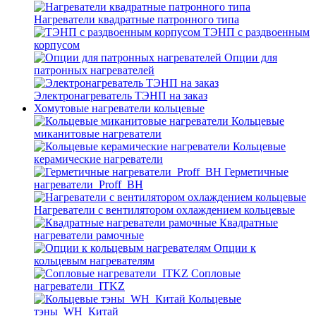
Нагреватели квадратные патронного типа
ТЭНП с раздвоенным
корпусом
Опции для
патронных нагревателей
Электронагреватель ТЭНП на заказ
Хомутовые нагреватели кольцевые
Кольцевые
миканитовые нагреватели
Кольцевые
керамические нагреватели
Герметичные
нагреватели_Proff_BH
Нагреватели с вентилятором охлаждением кольцевые
Квадратные
нагреватели рамочные
Опции к
кольцевым нагревателям
Cопловые
нагреватели_ITKZ
Кольцевые
тэны_WH_Китай