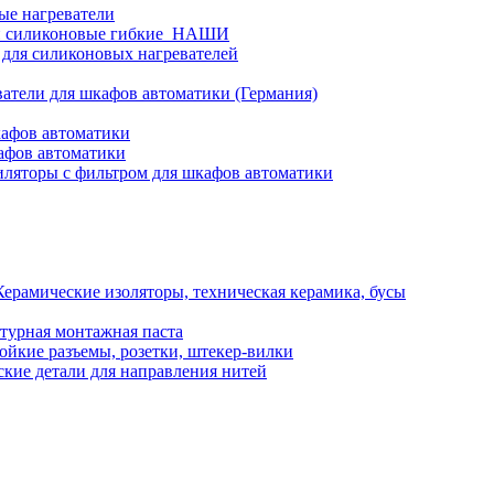
ые нагреватели
и силиконовые гибкие_НАШИ
 для силиконовых нагревателей
атели для шкафов автоматики (Германия)
кафов автоматики
афов автоматики
ляторы с фильтром для шкафов автоматики
Керамические изоляторы, техническая керамика, бусы
турная монтажная паста
ойкие разъемы, розетки, штекер-вилки
кие детали для направления нитей