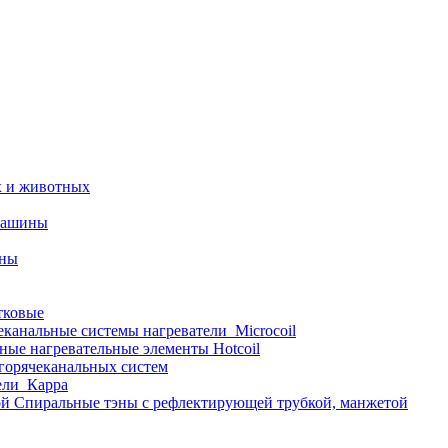
х и животных
машины
ины
тковые
еканальные системы нагреватели_Microcoil
ные нагревательные элементы Hotcoil
 горячеканальных систем
ели_Карра
Спиральные тэны с рефлектирующей трубкой, манжетой