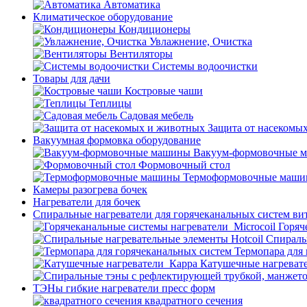
Автоматика
Климатическое оборудование
Кондиционеры
Увлажнение, Очистка
Вентиляторы
Системы водоочистки
Товары для дачи
Костровые чаши
Теплицы
Садовая мебель
Защита от насекомы
Вакуумная формовка оборудование
Вакуум-формовочные 
Формовочный стол
Термоформовочные маш
Камеры разогрева бочек
Нагреватели для бочек
Спиральные нагреватели для горячеканальных систем ви
Горяч
Спираль
Термопара для
Катушечные нагреват
ТЭНы гибкие нагреватели пресс форм
квадратного сечения