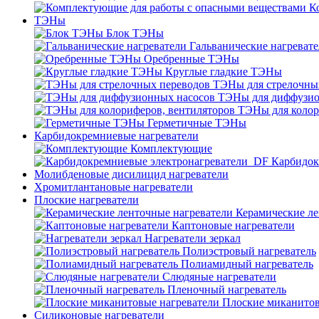
К
ТЭНы
Блок ТЭНы
Гальванические нагреват
Оребренные ТЭНы
Круглые гладкие ТЭНы
ТЭНы для стрелочны
ТЭНы для диффузио
ТЭНы для колор
Герметичные ТЭНы
Карбидокремниевые нагреватели
Комплектующие
Карбидок
Молибденовые дисилицид нагреватели
Хромитлантановые нагреватели
Плоские нагреватели
Керамические ле
Каптоновые нагреватели
Нагреватели зеркал
Полиэстровый нагреватель
Полиамидный нагреватель
Слюдяные нагреватели
Пленочный нагреватель
Плоские миканитов
Силиконовые нагреватели