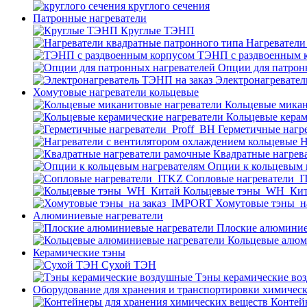
круглого сечения
Патронные нагреватели
Круглые ТЭНП
Нагреватели
ТЭНП с раздвоенным 
Опции для патрон
Электронагревател
Хомутовые нагреватели кольцевые
Кольцевые микан
Кольцевые керам
Герметичные нагр
Н
Квадратные нагрев
Опции к кольцевым 
Cопловые нагреватели_
Кольцевые тэны_WH_Ки
Хомутовые тэны_н
Алюминиевые нагреватели
Плоские алюминие
Кольцевые алюм
Керамические тэны
Сухой ТЭН
Тэны керамические во
Оборудование для хранения и транспортировки химичес
Контей