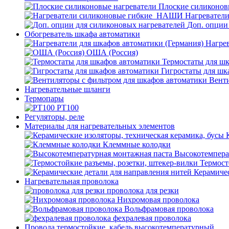
Плоские силиконов
Нагревател
Доп. опции
Обогреватель шкафа автоматики
Нагрев
ОША (Россия)
Термостаты для ш
Гигростаты для шк
Венти
Нагревательные шланги
Термопары
PT100
Регуляторы, реле
Материалы для нагревательных элементов
Клеммные колодки
Высокотемпера
Термост
Керамичес
Нагревательная проволока
проволока для резки
Нихромовая проволока
Вольфрамовая проволока
фехралевая проволока
Провода термостойкие, кабель высокотемпературный