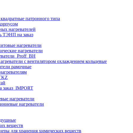
 квадратные патронного типа
корпусом
ных нагревателей
ь ТЭНП на заказ
итовые нагреватели
ические нагреватели
еватели_Proff_BH
агреватели с вентилятором охлаждением кольцевые
атели рамочные
нагревателям
ITKZ
тай
а заказ_IMPORT
вые нагреватели
иниевые нагреватели
здушные
ких веществ
неры для хранения химических веществ