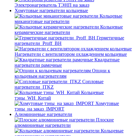
Электронагреватель ТЭНП на заказ
Хомутовые нагреватели кольцевые
Кольцевые
миканитовые нагреватели
Кольцевые
керамические нагреватели
Герметичные
нагреватели_Proff_BH
Нагреватели с вентилятором охлаждением кольцевые
Квадратные
нагреватели рамочные
Опции к
кольцевым нагревателям
Cопловые
нагреватели_ITKZ
Кольцевые
тэны_WH_Китай
Хомутовые
тэны_на заказ_IMPORT
Алюминиевые нагреватели
Плоские
алюминиевые нагреватели
Кольцевые