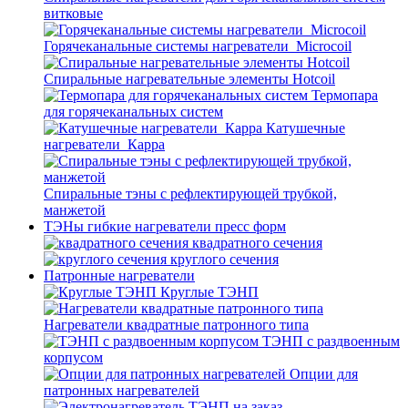
витковые
Горячеканальные системы нагреватели_Microcoil
Спиральные нагревательные элементы Hotcoil
Термопара
для горячеканальных систем
Катушечные
нагреватели_Карра
Спиральные тэны с рефлектирующей трубкой,
манжетой
ТЭНы гибкие нагреватели пресс форм
квадратного сечения
круглого сечения
Патронные нагреватели
Круглые ТЭНП
Нагреватели квадратные патронного типа
ТЭНП с раздвоенным
корпусом
Опции для
патронных нагревателей