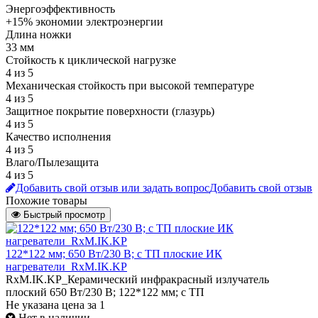
Энергоэффективность
+15% экономии электроэнергии
Длина ножки
33 мм
Стойкость к циклической нагрузке
4 из 5
Механическая стойкость при высокой температуре
4 из 5
Защитное покрытие поверхности (глазурь)
4 из 5
Качество исполнения
4 из 5
Влаго/Пылезащита
4 из 5
Добавить свой отзыв или задать вопрос
Добавить свой отзыв
Похожие товары
Быстрый просмотр
122*122 мм; 650 Вт/230 В; с ТП плоские ИК
нагреватели_RxM.IK.KP
RxM.IK.KP_Керамический инфракрасный излучатель
плоский 650 Вт/230 В; 122*122 мм; с ТП
Не указана цена
за 1
Нет в наличии