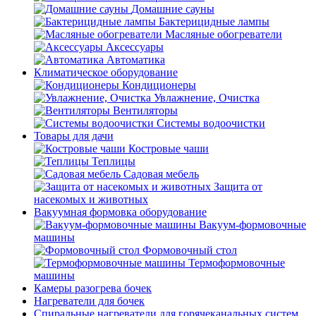
Домашние сауны
Бактерицидные лампы
Масляные обогреватели
Аксессуары
Автоматика
Климатическое оборудование
Кондиционеры
Увлажнение, Очистка
Вентиляторы
Системы водоочистки
Товары для дачи
Костровые чаши
Теплицы
Садовая мебель
Защита от
насекомых и животных
Вакуумная формовка оборудование
Вакуум-формовочные
машины
Формовочный стол
Термоформовочные
машины
Камеры разогрева бочек
Нагреватели для бочек
Спиральные нагреватели для горячеканальных систем