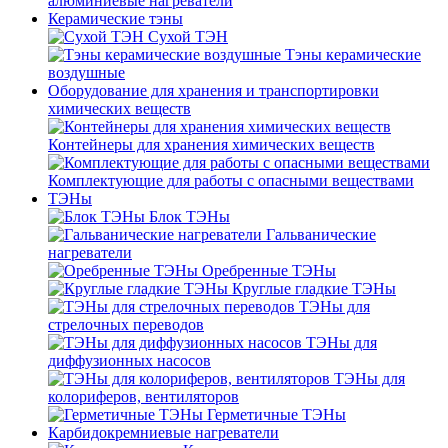
алюминиевые нагреватели
Керамические тэны
Сухой ТЭН
Тэны керамические
воздушные
Оборудование для хранения и транспортировки
химических веществ
Контейнеры для хранения химических веществ
Комплектующие для работы с опасными веществами
ТЭНы
Блок ТЭНы
Гальванические
нагреватели
Оребренные ТЭНы
Круглые гладкие ТЭНы
ТЭНы для
стрелочных переводов
ТЭНы для
диффузионных насосов
ТЭНы для
колориферов, вентиляторов
Герметичные ТЭНы
Карбидокремниевые нагреватели