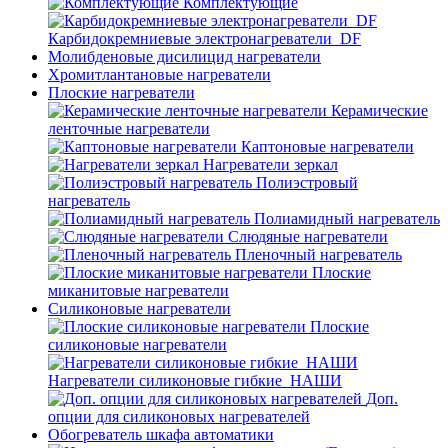
Комплектующие
Карбидокремниевые электронагреватели_DF
Молибденовые дисилицид нагреватели
Хромитлантановые нагреватели
Плоские нагреватели
Керамические
ленточные нагреватели
Каптоновые нагреватели
Нагреватели зеркал
Полиэстровый
нагреватель
Полиамидный нагреватель
Слюдяные нагреватели
Пленочный нагреватель
Плоские
миканитовые нагреватели
Силиконовые нагреватели
Плоские
силиконовые нагреватели
Нагреватели силиконовые гибкие_НАШИ
Доп.
опции для силиконовых нагревателей
Обогреватель шкафа автоматики