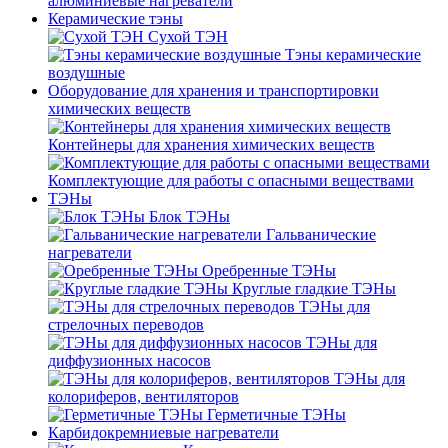
алюминиевые нагреватели
Керамические тэны
Сухой ТЭН
Тэны керамические
воздушные
Оборудование для хранения и транспортировки
химических веществ
Контейнеры для хранения химических веществ
Комплектующие для работы с опасными веществами
ТЭНы
Блок ТЭНы
Гальванические
нагреватели
Оребренные ТЭНы
Круглые гладкие ТЭНы
ТЭНы для
стрелочных переводов
ТЭНы для
диффузионных насосов
ТЭНы для
колориферов, вентиляторов
Герметичные ТЭНы
Карбидокремниевые нагреватели