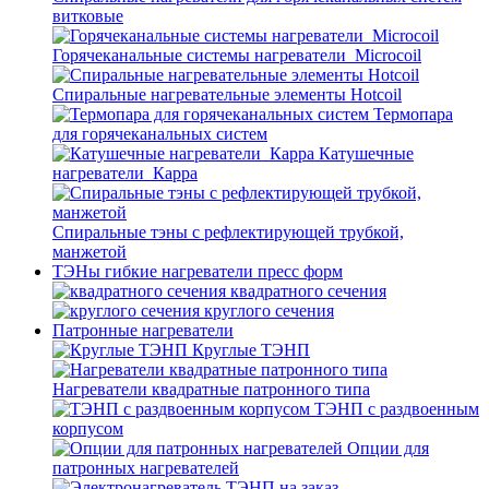
витковые
Горячеканальные системы нагреватели_Microcoil
Спиральные нагревательные элементы Hotcoil
Термопара
для горячеканальных систем
Катушечные
нагреватели_Карра
Спиральные тэны с рефлектирующей трубкой,
манжетой
ТЭНы гибкие нагреватели пресс форм
квадратного сечения
круглого сечения
Патронные нагреватели
Круглые ТЭНП
Нагреватели квадратные патронного типа
ТЭНП с раздвоенным
корпусом
Опции для
патронных нагревателей