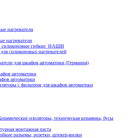
ые нагреватели
ые нагреватели
и силиконовые гибкие_НАШИ
 для силиконовых нагревателей
атели для шкафов автоматики (Германия)
кафов автоматики
афов автоматики
ляторы с фильтром для шкафов автоматики
Керамические изоляторы, техническая керамика, бусы
турная монтажная паста
ойкие разъемы, розетки, штекер-вилки