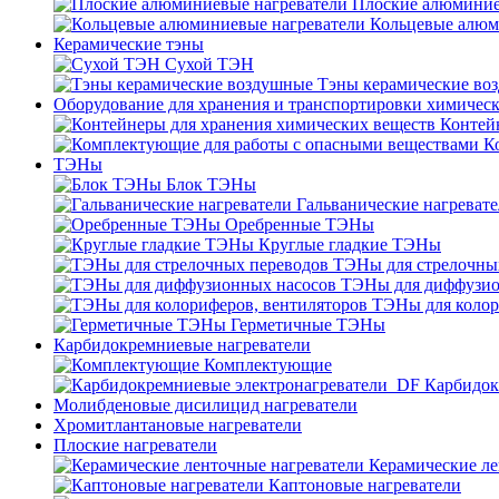
Плоские алюминие
Кольцевые алюм
Керамические тэны
Сухой ТЭН
Тэны керамические во
Оборудование для хранения и транспортировки химичес
Контей
К
ТЭНы
Блок ТЭНы
Гальванические нагреват
Оребренные ТЭНы
Круглые гладкие ТЭНы
ТЭНы для стрелочны
ТЭНы для диффузио
ТЭНы для колор
Герметичные ТЭНы
Карбидокремниевые нагреватели
Комплектующие
Карбидок
Молибденовые дисилицид нагреватели
Хромитлантановые нагреватели
Плоские нагреватели
Керамические ле
Каптоновые нагреватели