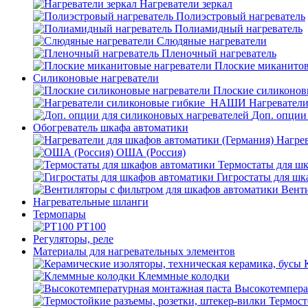
Нагреватели зеркал
Полиэстровый нагреватель
Полиамидный нагреватель
Слюдяные нагреватели
Пленочный нагреватель
Плоские миканитов
Силиконовые нагреватели
Плоские силиконов
Нагревател
Доп. опции
Обогреватель шкафа автоматики
Нагрев
ОША (Россия)
Термостаты для ш
Гигростаты для шк
Венти
Нагревательные шланги
Термопары
PT100
Регуляторы, реле
Материалы для нагревательных элементов
Клеммные колодки
Высокотемпера
Термост