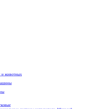
х и животных
машины
ины
тковые