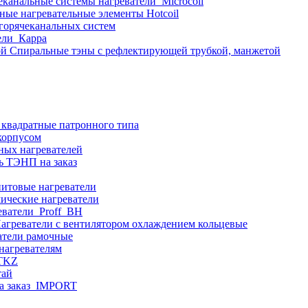
еканальные системы нагреватели_Microcoil
ные нагревательные элементы Hotcoil
 горячеканальных систем
ели_Карра
Спиральные тэны с рефлектирующей трубкой, манжетой
 квадратные патронного типа
корпусом
ных нагревателей
ь ТЭНП на заказ
итовые нагреватели
ические нагреватели
еватели_Proff_BH
агреватели с вентилятором охлаждением кольцевые
атели рамочные
нагревателям
ITKZ
тай
а заказ_IMPORT