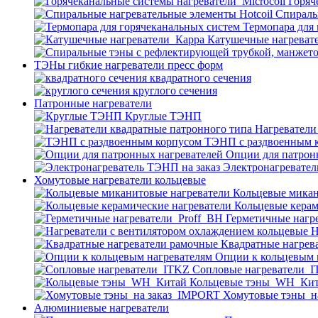
Горяч
Спираль
Термопара для
Катушечные нагреват
ТЭНы гибкие нагреватели пресс форм
квадратного сечения
круглого сечения
Патронные нагреватели
Круглые ТЭНП
Нагреватели
ТЭНП с раздвоенным 
Опции для патрон
Электронагревател
Хомутовые нагреватели кольцевые
Кольцевые микан
Кольцевые керам
Герметичные нагр
Н
Квадратные нагрев
Опции к кольцевым 
Cопловые нагреватели_
Кольцевые тэны_WH_Ки
Хомутовые тэны_н
Алюминиевые нагреватели