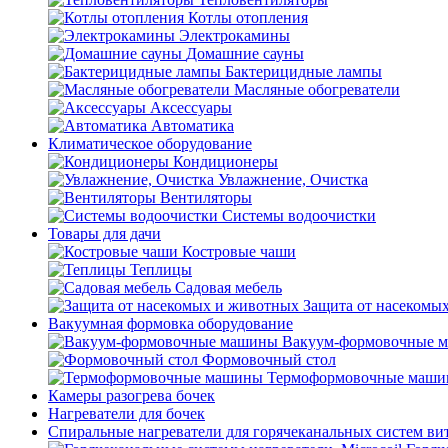
Котлы отопления
Электрокамины
Домашние сауны
Бактерицидные лампы
Масляные обогреватели
Аксессуары
Автоматика
Климатическое оборудование
Кондиционеры
Увлажнение, Очистка
Вентиляторы
Системы водоочистки
Товары для дачи
Костровые чаши
Теплицы
Садовая мебель
Защита от насекомы
Вакуумная формовка оборудование
Вакуум-формовочные 
Формовочный стол
Термоформовочные маш
Камеры разогрева бочек
Нагреватели для бочек
Спиральные нагреватели для горячеканальных систем ви