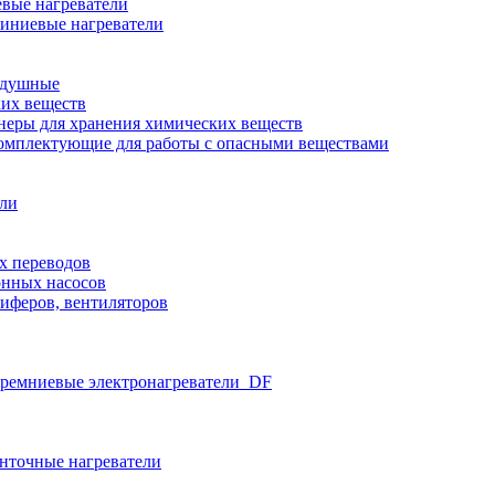
вые нагреватели
иниевые нагреватели
здушные
ких веществ
неры для хранения химических веществ
омплектующие для работы с опасными веществами
ели
х переводов
нных насосов
иферов, вентиляторов
ремниевые электронагреватели_DF
нточные нагреватели