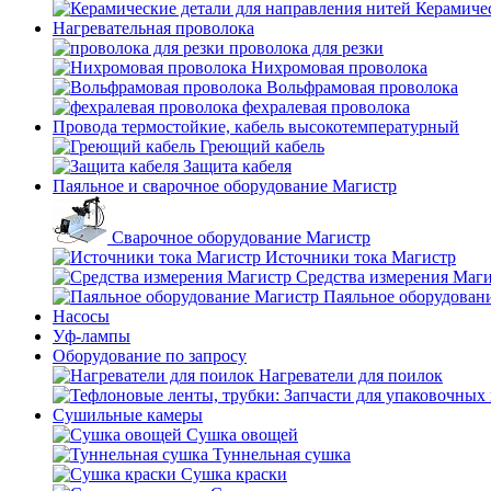
Керамичес
Нагревательная проволока
проволока для резки
Нихромовая проволока
Вольфрамовая проволока
фехралевая проволока
Провода термостойкие, кабель высокотемпературный
Греющий кабель
Защита кабеля
Паяльное и сварочное оборудование Магистр
Сварочное оборудование Магистр
Источники тока Магистр
Средства измерения Маг
Паяльное оборудован
Насосы
Уф-лампы
Оборудование по запросу
Нагреватели для поилок
Сушильные камеры
Сушка овощей
Туннельная сушка
Сушка краски