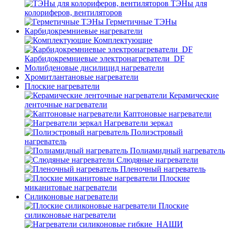
ТЭНы для
колориферов, вентиляторов
Герметичные ТЭНы
Карбидокремниевые нагреватели
Комплектующие
Карбидокремниевые электронагреватели_DF
Молибденовые дисилицид нагреватели
Хромитлантановые нагреватели
Плоские нагреватели
Керамические
ленточные нагреватели
Каптоновые нагреватели
Нагреватели зеркал
Полиэстровый
нагреватель
Полиамидный нагреватель
Слюдяные нагреватели
Пленочный нагреватель
Плоские
миканитовые нагреватели
Силиконовые нагреватели
Плоские
силиконовые нагреватели