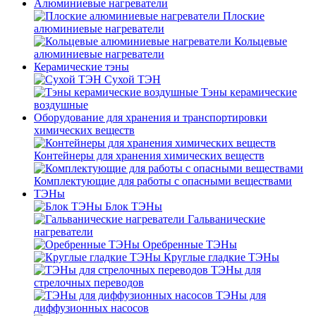
Алюминиевые нагреватели
Плоские
алюминиевые нагреватели
Кольцевые
алюминиевые нагреватели
Керамические тэны
Сухой ТЭН
Тэны керамические
воздушные
Оборудование для хранения и транспортировки
химических веществ
Контейнеры для хранения химических веществ
Комплектующие для работы с опасными веществами
ТЭНы
Блок ТЭНы
Гальванические
нагреватели
Оребренные ТЭНы
Круглые гладкие ТЭНы
ТЭНы для
стрелочных переводов
ТЭНы для
диффузионных насосов