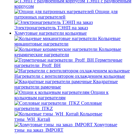
ТЭНП с раздвоенным
корпусом
Опции для
патронных нагревателей
Электронагреватель ТЭНП на заказ
Хомутовые нагреватели кольцевые
Кольцевые
миканитовые нагреватели
Кольцевые
керамические нагреватели
Герметичные
нагреватели_Proff_BH
Нагреватели с вентилятором охлаждением кольцевые
Квадратные
нагреватели рамочные
Опции к
кольцевым нагревателям
Cопловые
нагреватели_ITKZ
Кольцевые
тэны_WH_Китай
Хомутовые
тэны_на заказ_IMPORT