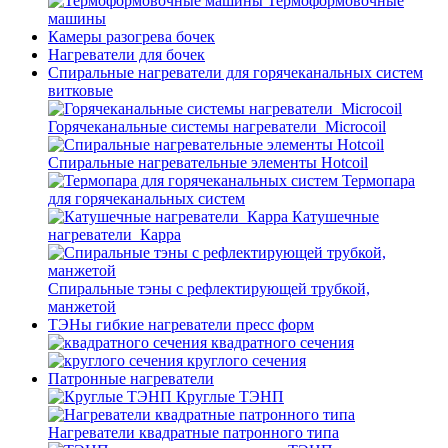
Термоформовочные
машины
Камеры разогрева бочек
Нагреватели для бочек
Спиральные нагреватели для горячеканальных систем
витковые
Горячеканальные системы нагреватели_Microcoil
Спиральные нагревательные элементы Hotcoil
Термопара
для горячеканальных систем
Катушечные
нагреватели_Карра
Спиральные тэны с рефлектирующей трубкой,
манжетой
ТЭНы гибкие нагреватели пресс форм
квадратного сечения
круглого сечения
Патронные нагреватели
Круглые ТЭНП
Нагреватели квадратные патронного типа