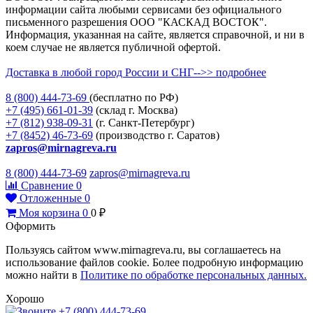
информации сайта любыми сервисами без официального
письменного разрешения ООО "КАСКАД ВОСТОК".
Информация, указанная на сайте, является справочной, и ни в
коем случае не является публичной офертой.
Доставка в любой город России и СНГ-->> подробнее
8 (800)
444-73-69
(бесплатно по РФ)
+7 (495)
661-01-39
(склад г. Москва)
+7 (812)
938-09-31
(г. Санкт-Петербург)
+7 (8452)
46-73-69
(производство г. Саратов)
zapros@mirnagreva.ru
8 (800) 444-73-69
zapros@mirnagreva.ru
Сравнение
0
Отложенные
0
Моя корзина
0
0
₽
Оформить
Пользуясь сайтом www.mirnagreva.ru, вы соглашаетесь на
использование файлов cookie. Более подробную информацию
можно найти в
Политике по обработке персональных данных.
Хорошо