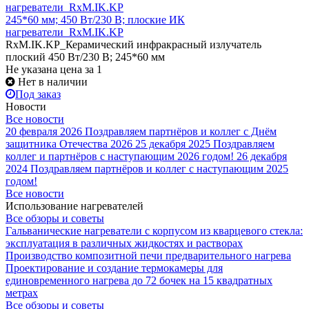
245*60 мм; 450 Вт/230 В; плоские ИК
нагреватели_RxM.IK.KP
RxM.IK.KP_Керамический инфракрасный излучатель
плоский 450 Вт/230 В; 245*60 мм
Не указана цена
за 1
Нет в наличии
Под заказ
Новости
Все новости
20 февраля 2026
Поздравляем партнёров и коллег с Днём
защитника Отечества 2026
25 декабря 2025
Поздравляем
коллег и партнёров с наступающим 2026 годом!
26 декабря
2024
Поздравляем партнёров и коллег с наступающим 2025
годом!
Все новости
Использование нагревателей
Все обзоры и советы
Гальванические нагреватели с корпусом из кварцевого стекла:
эксплуатация в различных жидкостях и растворах
Производство композитной печи предварительного нагрева
Проектирование и создание термокамеры для
единовременного нагрева до 72 бочек на 15 квадратных
метрах
Все обзоры и советы