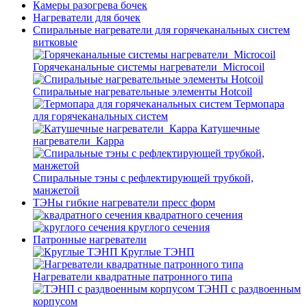
Камеры разогрева бочек
Нагреватели для бочек
Спиральные нагреватели для горячеканальных систем
витковые
Горячеканальные системы нагреватели_Microcoil
Спиральные нагревательные элементы Hotcoil
Термопара
для горячеканальных систем
Катушечные
нагреватели_Карра
Спиральные тэны с рефлектирующей трубкой,
манжетой
ТЭНы гибкие нагреватели пресс форм
квадратного сечения
круглого сечения
Патронные нагреватели
Круглые ТЭНП
Нагреватели квадратные патронного типа
ТЭНП с раздвоенным
корпусом