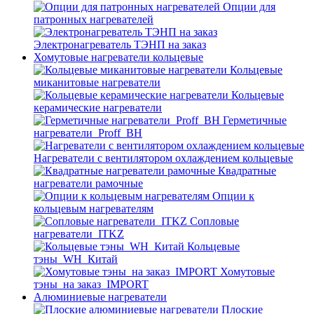
Опции для
патронных нагревателей
Электронагреватель ТЭНП на заказ
Хомутовые нагреватели кольцевые
Кольцевые
миканитовые нагреватели
Кольцевые
керамические нагреватели
Герметичные
нагреватели_Proff_BH
Нагреватели с вентилятором охлаждением кольцевые
Квадратные
нагреватели рамочные
Опции к
кольцевым нагревателям
Cопловые
нагреватели_ITKZ
Кольцевые
тэны_WH_Китай
Хомутовые
тэны_на заказ_IMPORT
Алюминиевые нагреватели
Плоские