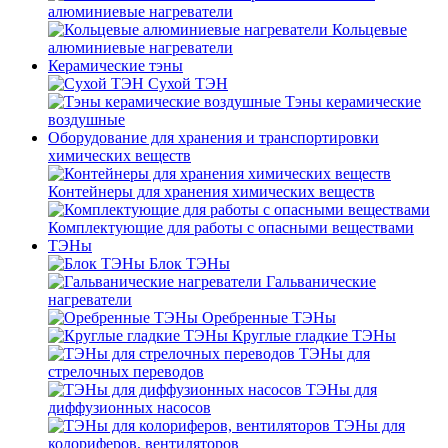
алюминиевые нагреватели
Кольцевые
алюминиевые нагреватели
Керамические тэны
Сухой ТЭН
Тэны керамические
воздушные
Оборудование для хранения и транспортировки
химических веществ
Контейнеры для хранения химических веществ
Комплектующие для работы с опасными веществами
ТЭНы
Блок ТЭНы
Гальванические
нагреватели
Оребренные ТЭНы
Круглые гладкие ТЭНы
ТЭНы для
стрелочных переводов
ТЭНы для
диффузионных насосов
ТЭНы для
колориферов, вентиляторов