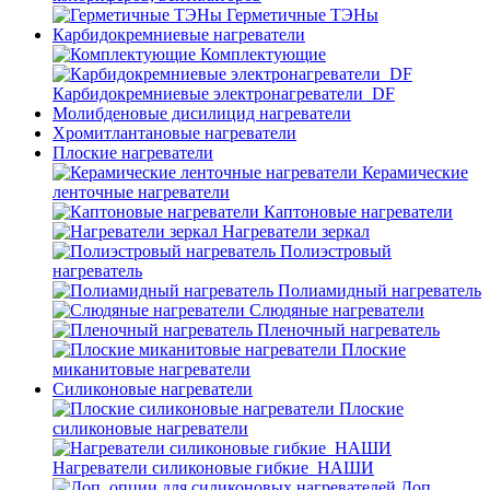
Герметичные ТЭНы
Карбидокремниевые нагреватели
Комплектующие
Карбидокремниевые электронагреватели_DF
Молибденовые дисилицид нагреватели
Хромитлантановые нагреватели
Плоские нагреватели
Керамические
ленточные нагреватели
Каптоновые нагреватели
Нагреватели зеркал
Полиэстровый
нагреватель
Полиамидный нагреватель
Слюдяные нагреватели
Пленочный нагреватель
Плоские
миканитовые нагреватели
Силиконовые нагреватели
Плоские
силиконовые нагреватели
Нагреватели силиконовые гибкие_НАШИ
Доп.