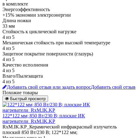
в комплекте
Энергоэффективность
+15% экономии электроэнергии
Длина ножки
33 мм
Стойкость к циклической нагрузке
4 из 5
Механическая стойкость при высокой температуре
4 из 5
Защитное покрытие поверхности (глазурь)
4 из 5
Качество исполнения
4 из 5
Влаго/Пылезащита
4 из 5
Добавить свой отзыв или задать вопрос
Добавить свой отзыв
Похожие товары
Быстрый просмотр
122*122 мм; 850 Вт/230 В; плоские ИК
нагреватели_RxM.IK.KP
RxM.IK.KP_Керамический инфракрасный излучатель
плоский 850 Вт/230 В; 122*122 мм;
Не указана цена
за 1