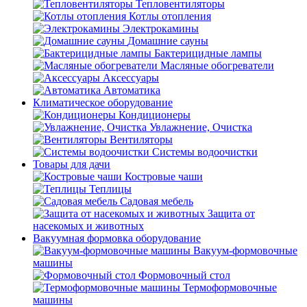
Тепловентиляторы
Котлы отопления
Электрокамины
Домашние сауны
Бактерицидные лампы
Масляные обогреватели
Аксессуары
Автоматика
Климатическое оборудование
Кондиционеры
Увлажнение, Очистка
Вентиляторы
Системы водоочистки
Товары для дачи
Костровые чаши
Теплицы
Садовая мебель
Защита от
насекомых и животных
Вакуумная формовка оборудование
Вакуум-формовочные
машины
Формовочный стол
Термоформовочные
машины