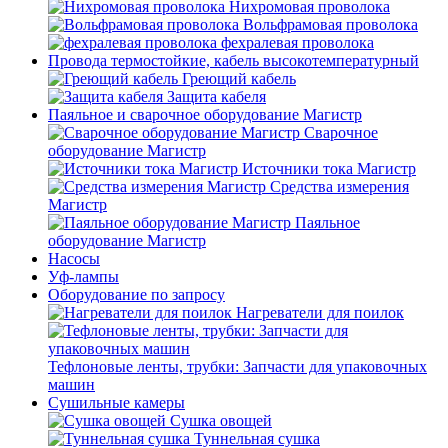
Нихромовая проволока
Вольфрамовая проволока
фехралевая проволока
Провода термостойкие, кабель высокотемпературный
Греющий кабель
Защита кабеля
Паяльное и сварочное оборудование Магистр
Сварочное
оборудование Магистр
Источники тока Магистр
Средства измерения
Магистр
Паяльное
оборудование Магистр
Насосы
Уф-лампы
Оборудование по запросу
Нагреватели для поилок
Тефлоновые ленты, трубки: Запчасти для упаковочных
машин
Сушильные камеры
Сушка овощей
Туннельная сушка