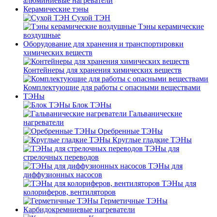
алюминиевые нагреватели
Керамические тэны
Сухой ТЭН
Тэны керамические
воздушные
Оборудование для хранения и транспортировки
химических веществ
Контейнеры для хранения химических веществ
Комплектующие для работы с опасными веществами
ТЭНы
Блок ТЭНы
Гальванические
нагреватели
Оребренные ТЭНы
Круглые гладкие ТЭНы
ТЭНы для
стрелочных переводов
ТЭНы для
диффузионных насосов
ТЭНы для
колориферов, вентиляторов
Герметичные ТЭНы
Карбидокремниевые нагреватели