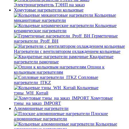
Электронагреватель ТЭНП на заказ
Хомутовые нагреватели кольцевые
Кольцевые
миканитовые нагреватели
Кольцевые
керамические нагреватели
Герметичные
нагреватели_Proff_BH
Нагреватели с вентилятором охлаждением кольцевые
Квадратные
нагреватели рамочные
Опции к
кольцевым нагревателям
Cопловые
нагреватели_ITKZ
Кольцевые
тэны_WH_Китай
Хомутовые
тэны_на заказ_IMPORT
Алюминиевые нагреватели
Плоские
алюминиевые нагреватели
Кольцевые