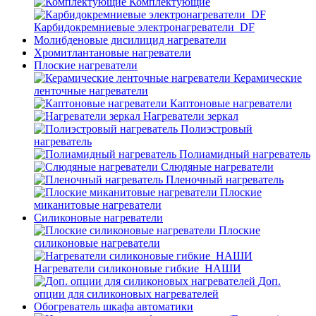
Комплектующие
Карбидокремниевые электронагреватели_DF
Молибденовые дисилицид нагреватели
Хромитлантановые нагреватели
Плоские нагреватели
Керамические
ленточные нагреватели
Каптоновые нагреватели
Нагреватели зеркал
Полиэстровый
нагреватель
Полиамидный нагреватель
Слюдяные нагреватели
Пленочный нагреватель
Плоские
миканитовые нагреватели
Силиконовые нагреватели
Плоские
силиконовые нагреватели
Нагреватели силиконовые гибкие_НАШИ
Доп.
опции для силиконовых нагревателей
Обогреватель шкафа автоматики