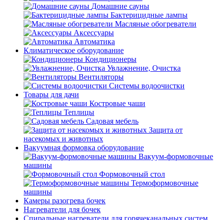
Домашние сауны
Бактерицидные лампы
Масляные обогреватели
Аксессуары
Автоматика
Климатическое оборудование
Кондиционеры
Увлажнение, Очистка
Вентиляторы
Системы водоочистки
Товары для дачи
Костровые чаши
Теплицы
Садовая мебель
Защита от
насекомых и животных
Вакуумная формовка оборудование
Вакуум-формовочные
машины
Формовочный стол
Термоформовочные
машины
Камеры разогрева бочек
Нагреватели для бочек
Спиральные нагреватели для горячеканальных систем