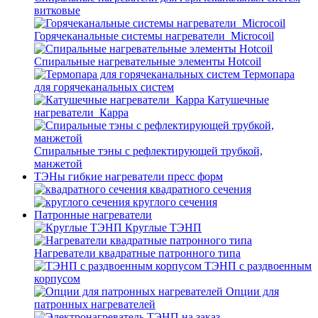
витковые
Горячеканальные системы нагреватели_Microcoil
Спиральные нагревательные элементы Hotcoil
Термопара
для горячеканальных систем
Катушечные
нагреватели_Карра
Спиральные тэны с рефлектирующей трубкой,
манжетой
ТЭНы гибкие нагреватели пресс форм
квадратного сечения
круглого сечения
Патронные нагреватели
Круглые ТЭНП
Нагреватели квадратные патронного типа
ТЭНП с раздвоенным
корпусом
Опции для
патронных нагревателей