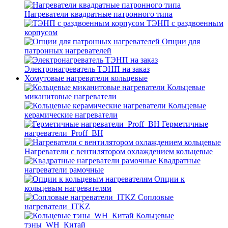
Нагреватели квадратные патронного типа
ТЭНП с раздвоенным
корпусом
Опции для
патронных нагревателей
Электронагреватель ТЭНП на заказ
Хомутовые нагреватели кольцевые
Кольцевые
миканитовые нагреватели
Кольцевые
керамические нагреватели
Герметичные
нагреватели_Proff_BH
Нагреватели с вентилятором охлаждением кольцевые
Квадратные
нагреватели рамочные
Опции к
кольцевым нагревателям
Cопловые
нагреватели_ITKZ
Кольцевые
тэны_WH_Китай