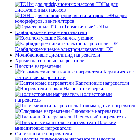
ТЭНы для
диффузионных насосов
ТЭНы для
колориферов, вентиляторов
Герметичные ТЭНы
Карбидокремниевые нагреватели
Комплектующие
Карбидокремниевые электронагреватели_DF
Молибденовые дисилицид нагреватели
Хромитлантановые нагреватели
Плоские нагреватели
Керамические
ленточные нагреватели
Каптоновые нагреватели
Нагреватели зеркал
Полиэстровый
нагреватель
Полиамидный нагреватель
Слюдяные нагреватели
Пленочный нагреватель
Плоские
миканитовые нагреватели
Силиконовые нагреватели
Плоские