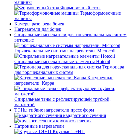
машины
Формовочный стол
Термоформовочные
машины
Камеры разогрева бочек
Нагреватели для бочек
Спиральные нагреватели для горячеканальных систем
витковые
Горячеканальные системы нагреватели_Microcoil
Спиральные нагревательные элементы Hotcoil
Термопара
для горячеканальных систем
Катушечные
нагреватели_Карра
Спиральные тэны с рефлектирующей трубкой,
манжетой
ТЭНы гибкие нагреватели пресс форм
квадратного сечения
круглого сечения
Патронные нагреватели
Круглые ТЭНП