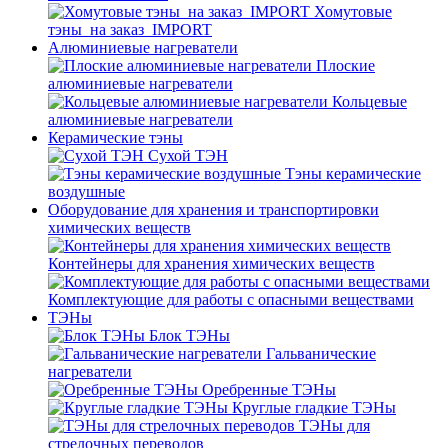
Хомутовые
тэны_на заказ_IMPORT
Алюминиевые нагреватели
Плоские
алюминиевые нагреватели
Кольцевые
алюминиевые нагреватели
Керамические тэны
Сухой ТЭН
Тэны керамические
воздушные
Оборудование для хранения и транспортировки
химических веществ
Контейнеры для хранения химических веществ
Комплектующие для работы с опасными веществами
ТЭНы
Блок ТЭНы
Гальванические
нагреватели
Оребренные ТЭНы
Круглые гладкие ТЭНы
ТЭНы для
стрелочных переводов