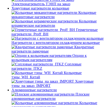
Электронагреватель ТЭНП на заказ
Хомутовые нагреватели кольцевые
Кольцевые
миканитовые нагреватели
Кольцевые
керамические нагреватели
Герметичные
нагреватели_Proff_BH
Нагреватели с вентилятором охлаждением кольцевые
Квадратные
нагреватели рамочные
Опции к
кольцевым нагревателям
Cопловые
нагреватели_ITKZ
Кольцевые
тэны_WH_Китай
Хомутовые
тэны_на заказ_IMPORT
Алюминиевые нагреватели
Плоские
алюминиевые нагреватели
Кольцевые