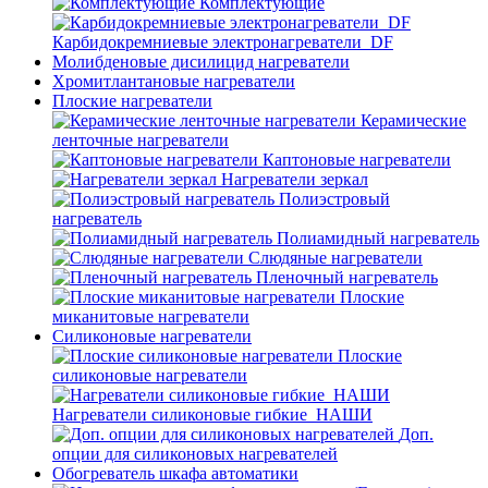
Комплектующие
Карбидокремниевые электронагреватели_DF
Молибденовые дисилицид нагреватели
Хромитлантановые нагреватели
Плоские нагреватели
Керамические
ленточные нагреватели
Каптоновые нагреватели
Нагреватели зеркал
Полиэстровый
нагреватель
Полиамидный нагреватель
Слюдяные нагреватели
Пленочный нагреватель
Плоские
миканитовые нагреватели
Силиконовые нагреватели
Плоские
силиконовые нагреватели
Нагреватели силиконовые гибкие_НАШИ
Доп.
опции для силиконовых нагревателей
Обогреватель шкафа автоматики