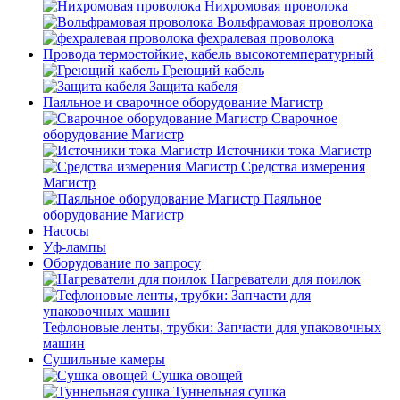
Нихромовая проволока
Вольфрамовая проволока
фехралевая проволока
Провода термостойкие, кабель высокотемпературный
Греющий кабель
Защита кабеля
Паяльное и сварочное оборудование Магистр
Сварочное
оборудование Магистр
Источники тока Магистр
Средства измерения
Магистр
Паяльное
оборудование Магистр
Насосы
Уф-лампы
Оборудование по запросу
Нагреватели для поилок
Тефлоновые ленты, трубки: Запчасти для упаковочных
машин
Сушильные камеры
Сушка овощей
Туннельная сушка