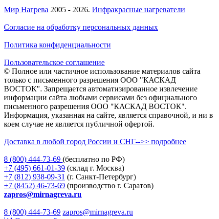
Мир Нагрева
2005 - 2026.
Инфракрасные нагреватели
Согласие на обработку персональных данных
Политика конфиденциальности
Пользовательское соглашение
© Полное или частичное использование материалов сайта
только с письменного разрешения ООО "КАСКАД
ВОСТОК". Запрещается автоматизированное извлечение
информации сайта любыми сервисами без официального
письменного разрешения ООО "КАСКАД ВОСТОК".
Информация, указанная на сайте, является справочной, и ни в
коем случае не является публичной офертой.
Доставка в любой город России и СНГ-->> подробнее
8 (800)
444-73-69
(бесплатно по РФ)
+7 (495)
661-01-39
(склад г. Москва)
+7 (812)
938-09-31
(г. Санкт-Петербург)
+7 (8452)
46-73-69
(производство г. Саратов)
zapros@mirnagreva.ru
8 (800) 444-73-69
zapros@mirnagreva.ru