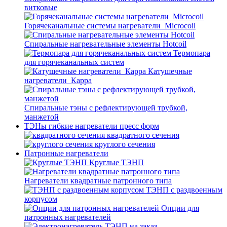
витковые
Горячеканальные системы нагреватели_Microcoil
Спиральные нагревательные элементы Hotcoil
Термопара
для горячеканальных систем
Катушечные
нагреватели_Карра
Спиральные тэны с рефлектирующей трубкой,
манжетой
ТЭНы гибкие нагреватели пресс форм
квадратного сечения
круглого сечения
Патронные нагреватели
Круглые ТЭНП
Нагреватели квадратные патронного типа
ТЭНП с раздвоенным
корпусом
Опции для
патронных нагревателей