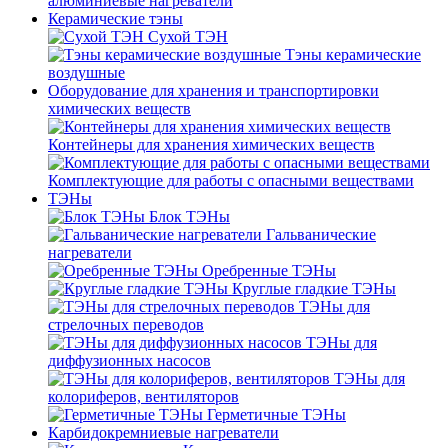
алюминиевые нагреватели
Керамические тэны
Сухой ТЭН
Тэны керамические
воздушные
Оборудование для хранения и транспортировки
химических веществ
Контейнеры для хранения химических веществ
Комплектующие для работы с опасными веществами
ТЭНы
Блок ТЭНы
Гальванические
нагреватели
Оребренные ТЭНы
Круглые гладкие ТЭНы
ТЭНы для
стрелочных переводов
ТЭНы для
диффузионных насосов
ТЭНы для
колориферов, вентиляторов
Герметичные ТЭНы
Карбидокремниевые нагреватели