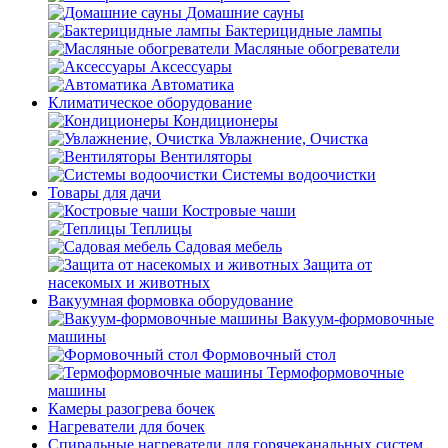
Домашние сауны
Бактерицидные лампы
Масляные обогреватели
Аксессуары
Автоматика
Климатическое оборудование
Кондиционеры
Увлажнение, Очистка
Вентиляторы
Системы водоочистки
Товары для дачи
Костровые чаши
Теплицы
Садовая мебель
Защита от
насекомых и животных
Вакуумная формовка оборудование
Вакуум-формовочные
машины
Формовочный стол
Термоформовочные
машины
Камеры разогрева бочек
Нагреватели для бочек
Спиральные нагреватели для горячеканальных систем