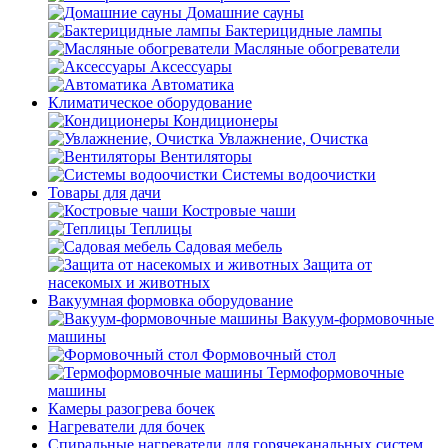
Домашние сауны
Бактерицидные лампы
Масляные обогреватели
Аксессуары
Автоматика
Климатическое оборудование
Кондиционеры
Увлажнение, Очистка
Вентиляторы
Системы водоочистки
Товары для дачи
Костровые чаши
Теплицы
Садовая мебель
Защита от
насекомых и животных
Вакуумная формовка оборудование
Вакуум-формовочные
машины
Формовочный стол
Термоформовочные
машины
Камеры разогрева бочек
Нагреватели для бочек
Спиральные нагреватели для горячеканальных систем