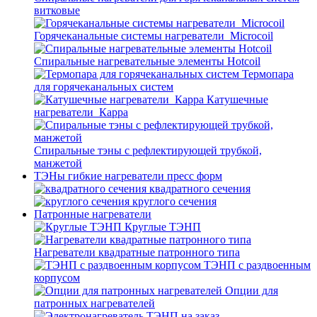
витковые
Горячеканальные системы нагреватели_Microcoil
Спиральные нагревательные элементы Hotcoil
Термопара
для горячеканальных систем
Катушечные
нагреватели_Карра
Спиральные тэны с рефлектирующей трубкой,
манжетой
ТЭНы гибкие нагреватели пресс форм
квадратного сечения
круглого сечения
Патронные нагреватели
Круглые ТЭНП
Нагреватели квадратные патронного типа
ТЭНП с раздвоенным
корпусом
Опции для
патронных нагревателей