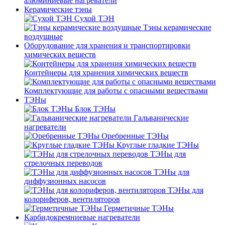
алюминиевые нагреватели
Керамические тэны
Сухой ТЭН
Тэны керамические
воздушные
Оборудование для хранения и транспортировки
химических веществ
Контейнеры для хранения химических веществ
Комплектующие для работы с опасными веществами
ТЭНы
Блок ТЭНы
Гальванические
нагреватели
Оребренные ТЭНы
Круглые гладкие ТЭНы
ТЭНы для
стрелочных переводов
ТЭНы для
диффузионных насосов
ТЭНы для
колориферов, вентиляторов
Герметичные ТЭНы
Карбидокремниевые нагреватели