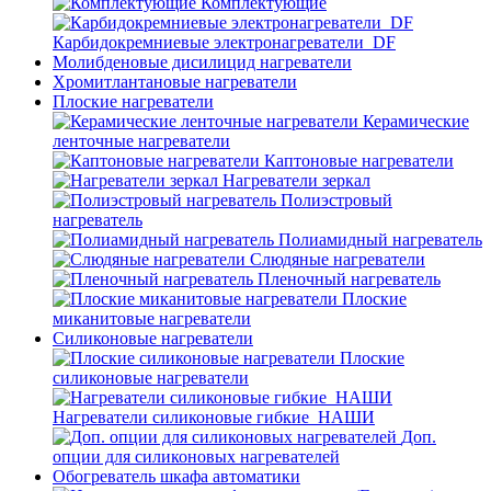
Комплектующие
Карбидокремниевые электронагреватели_DF
Молибденовые дисилицид нагреватели
Хромитлантановые нагреватели
Плоские нагреватели
Керамические
ленточные нагреватели
Каптоновые нагреватели
Нагреватели зеркал
Полиэстровый
нагреватель
Полиамидный нагреватель
Слюдяные нагреватели
Пленочный нагреватель
Плоские
миканитовые нагреватели
Силиконовые нагреватели
Плоские
силиконовые нагреватели
Нагреватели силиконовые гибкие_НАШИ
Доп.
опции для силиконовых нагревателей
Обогреватель шкафа автоматики