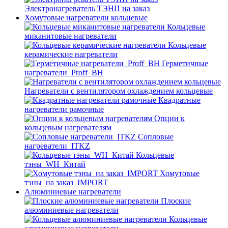
Электронагреватель ТЭНП на заказ
Хомутовые нагреватели кольцевые
Кольцевые
миканитовые нагреватели
Кольцевые
керамические нагреватели
Герметичные
нагреватели_Proff_BH
Нагреватели с вентилятором охлаждением кольцевые
Квадратные
нагреватели рамочные
Опции к
кольцевым нагревателям
Cопловые
нагреватели_ITKZ
Кольцевые
тэны_WH_Китай
Хомутовые
тэны_на заказ_IMPORT
Алюминиевые нагреватели
Плоские
алюминиевые нагреватели
Кольцевые