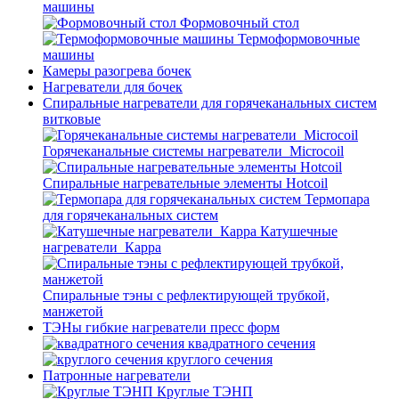
машины
Формовочный стол
Термоформовочные
машины
Камеры разогрева бочек
Нагреватели для бочек
Спиральные нагреватели для горячеканальных систем
витковые
Горячеканальные системы нагреватели_Microcoil
Спиральные нагревательные элементы Hotcoil
Термопара
для горячеканальных систем
Катушечные
нагреватели_Карра
Спиральные тэны с рефлектирующей трубкой,
манжетой
ТЭНы гибкие нагреватели пресс форм
квадратного сечения
круглого сечения
Патронные нагреватели
Круглые ТЭНП