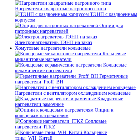
Нагреватели квадратные патронного типа
ТЭНП с раздвоенным
корпусом
Опции для
патронных нагревателей
Электронагреватель ТЭНП на заказ
Хомутовые нагреватели кольцевые
Кольцевые
миканитовые нагреватели
Кольцевые
керамические нагреватели
Герметичные
нагреватели_Proff_BH
Нагреватели с вентилятором охлаждением кольцевые
Квадратные
нагреватели рамочные
Опции к
кольцевым нагревателям
Cопловые
нагреватели_ITKZ
Кольцевые
тэны_WH_Китай