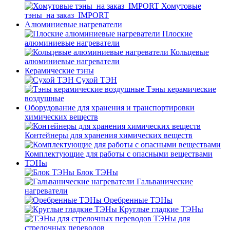
Хомутовые
тэны_на заказ_IMPORT
Алюминиевые нагреватели
Плоские
алюминиевые нагреватели
Кольцевые
алюминиевые нагреватели
Керамические тэны
Сухой ТЭН
Тэны керамические
воздушные
Оборудование для хранения и транспортировки
химических веществ
Контейнеры для хранения химических веществ
Комплектующие для работы с опасными веществами
ТЭНы
Блок ТЭНы
Гальванические
нагреватели
Оребренные ТЭНы
Круглые гладкие ТЭНы
ТЭНы для
стрелочных переводов