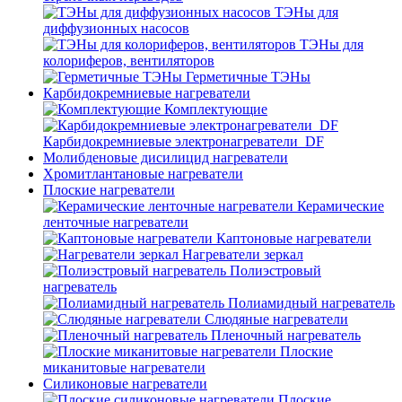
ТЭНы для
диффузионных насосов
ТЭНы для
колориферов, вентиляторов
Герметичные ТЭНы
Карбидокремниевые нагреватели
Комплектующие
Карбидокремниевые электронагреватели_DF
Молибденовые дисилицид нагреватели
Хромитлантановые нагреватели
Плоские нагреватели
Керамические
ленточные нагреватели
Каптоновые нагреватели
Нагреватели зеркал
Полиэстровый
нагреватель
Полиамидный нагреватель
Слюдяные нагреватели
Пленочный нагреватель
Плоские
миканитовые нагреватели
Силиконовые нагреватели
Плоские