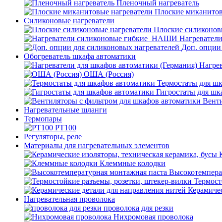
Пленочный нагреватель
Плоские миканитов
Силиконовые нагреватели
Плоские силиконов
Нагревател
Доп. опции
Обогреватель шкафа автоматики
Нагрев
ОША (Россия)
Термостаты для ш
Гигростаты для шк
Венти
Нагревательные шланги
Термопары
PT100
Регуляторы, реле
Материалы для нагревательных элементов
Клеммные колодки
Высокотемпера
Термост
Керамичес
Нагревательная проволока
проволока для резки
Нихромовая проволока