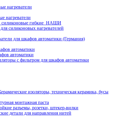
ые нагреватели
ые нагреватели
и силиконовые гибкие_НАШИ
 для силиконовых нагревателей
атели для шкафов автоматики (Германия)
кафов автоматики
афов автоматики
ляторы с фильтром для шкафов автоматики
Керамические изоляторы, техническая керамика, бусы
турная монтажная паста
ойкие разъемы, розетки, штекер-вилки
кие детали для направления нитей