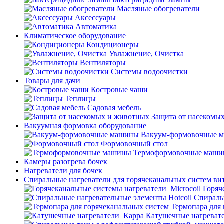
Масляные обогреватели
Аксессуары
Автоматика
Климатическое оборудование
Кондиционеры
Увлажнение, Очистка
Вентиляторы
Системы водоочистки
Товары для дачи
Костровые чаши
Теплицы
Садовая мебель
Защита от насекомы
Вакуумная формовка оборудование
Вакуум-формовочные 
Формовочный стол
Термоформовочные маш
Камеры разогрева бочек
Нагреватели для бочек
Спиральные нагреватели для горячеканальных систем ви
Горяч
Спираль
Термопара для
Катушечные нагреват