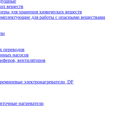
здушные
ких веществ
неры для хранения химических веществ
омплектующие для работы с опасными веществами
ели
х переводов
нных насосов
иферов, вентиляторов
ремниевые электронагреватели_DF
нточные нагреватели