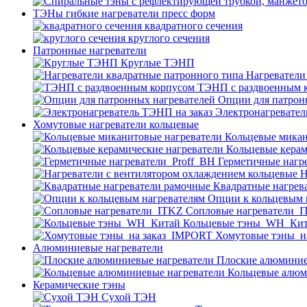
ТЭНы гибкие нагреватели пресс форм
квадратного сечения
круглого сечения
Патронные нагреватели
Круглые ТЭНП
Нагреватели
ТЭНП с раздвоенным 
Опции для патрон
Электронагревател
Хомутовые нагреватели кольцевые
Кольцевые микан
Кольцевые керам
Герметичные нагр
Н
Квадратные нагрев
Опции к кольцевым 
Cопловые нагреватели_
Кольцевые тэны_WH_Ки
Хомутовые тэны_н
Алюминиевые нагреватели
Плоские алюминие
Кольцевые алюм
Керамические тэны
Сухой ТЭН