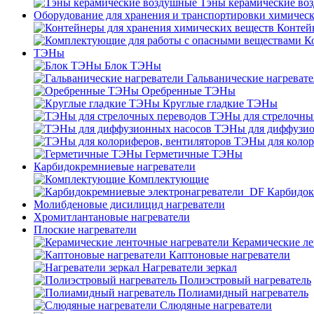
Тэны керамические во
Оборудование для хранения и транспортировки химичес
Контей
К
ТЭНы
Блок ТЭНы
Гальванические нагреват
Оребренные ТЭНы
Круглые гладкие ТЭНы
ТЭНы для стрелочны
ТЭНы для диффузио
ТЭНы для колор
Герметичные ТЭНы
Карбидокремниевые нагреватели
Комплектующие
Карбидок
Молибденовые дисилицид нагреватели
Хромитлантановые нагреватели
Плоские нагреватели
Керамические ле
Каптоновые нагреватели
Нагреватели зеркал
Полиэстровый нагреватель
Полиамидный нагреватель
Слюдяные нагреватели