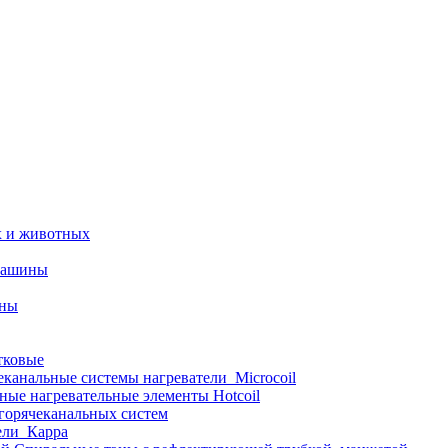
х и животных
машины
ины
тковые
еканальные системы нагреватели_Microcoil
ные нагревательные элементы Hotcoil
 горячеканальных систем
ели_Карра