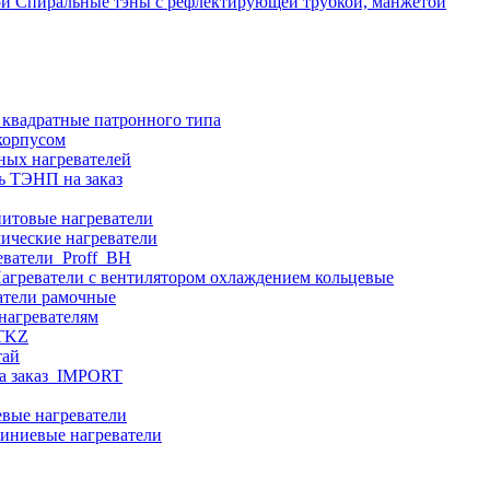
Спиральные тэны с рефлектирующей трубкой, манжетой
 квадратные патронного типа
корпусом
ных нагревателей
ь ТЭНП на заказ
итовые нагреватели
ические нагреватели
еватели_Proff_BH
агреватели с вентилятором охлаждением кольцевые
атели рамочные
нагревателям
ITKZ
тай
а заказ_IMPORT
вые нагреватели
иниевые нагреватели