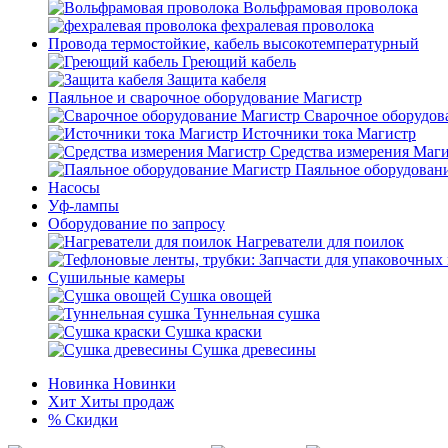
Вольфрамовая проволока
фехралевая проволока
Провода термостойкие, кабель высокотемпературный
Греющий кабель
Защита кабеля
Паяльное и сварочное оборудование Магистр
Сварочное оборудов
Источники тока Магистр
Средства измерения Маг
Паяльное оборудован
Насосы
Уф-лампы
Оборудование по запросу
Нагреватели для поилок
Сушильные камеры
Сушка овощей
Туннельная сушка
Сушка краски
Сушка древесины
Новинка
Новинки
Хит
Хиты продаж
%
Скидки