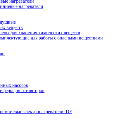
вые нагреватели
иниевые нагреватели
здушные
ких веществ
неры для хранения химических веществ
омплектующие для работы с опасными веществами
ели
нных насосов
иферов, вентиляторов
ремниевые электронагреватели_DF