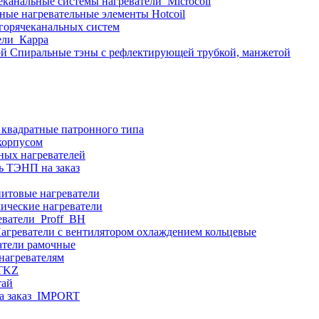
еканальные системы нагреватели_Microcoil
ные нагревательные элементы Hotcoil
 горячеканальных систем
ели_Карра
Спиральные тэны с рефлектирующей трубкой, манжетой
 квадратные патронного типа
корпусом
ных нагревателей
ь ТЭНП на заказ
итовые нагреватели
ические нагреватели
еватели_Proff_BH
агреватели с вентилятором охлаждением кольцевые
атели рамочные
нагревателям
ITKZ
тай
а заказ_IMPORT