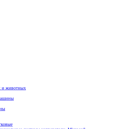
х и животных
машины
ины
тковые