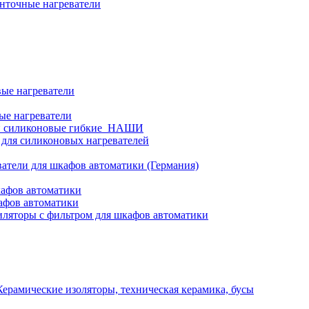
нточные нагреватели
ые нагреватели
ые нагреватели
и силиконовые гибкие_НАШИ
 для силиконовых нагревателей
атели для шкафов автоматики (Германия)
кафов автоматики
афов автоматики
ляторы с фильтром для шкафов автоматики
Керамические изоляторы, техническая керамика, бусы