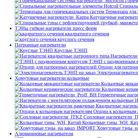
Горяч
Спираль
Термопара для
Катушечные нагреват
ТЭНы гибкие нагреватели пресс форм
квадратного сечения
круглого сечения
Патронные нагреватели
Круглые ТЭНП
Нагреватели
ТЭНП с раздвоенным 
Опции для патрон
Электронагревател
Хомутовые нагреватели кольцевые
Кольцевые микан
Кольцевые керам
Герметичные нагр
Н
Квадратные нагрев
Опции к кольцевым 
Cопловые нагреватели_
Кольцевые тэны_WH_Ки
Хомутовые тэны_н
Алюминиевые нагреватели