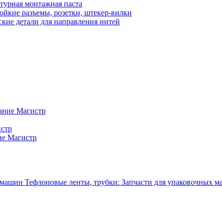
турная монтажная паста
ойкие разъемы, розетки, штекер-вилки
кие детали для направления нитей
ание Магистр
истр
ие Магистр
Тефлоновые ленты, трубки: Запчасти для упаковочных 