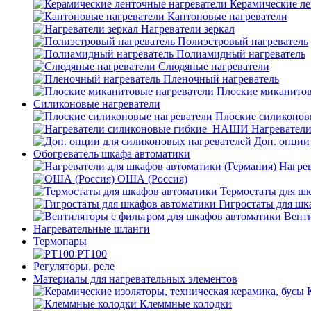
Керамические ле
Каптоновые нагреватели
Нагреватели зеркал
Полиэстровый нагреватель
Полиамидный нагреватель
Слюдяные нагреватели
Пленочный нагреватель
Плоские миканитов
Силиконовые нагреватели
Плоские силиконов
Нагревател
Доп. опции
Обогреватель шкафа автоматики
Нагрев
ОША (Россия)
Термостаты для ш
Гигростаты для шк
Венти
Нагревательные шланги
Термопары
PT100
Регуляторы, реле
Материалы для нагревательных элементов
Клеммные колодки