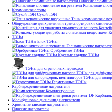
Плоские алюминие
Кольцевые алюм
Керамические тэны
Сухой ТЭН
Тэны керамические во
Оборудование для хранения и транспортировки химичес
Контей
К
ТЭНы
Блок ТЭНы
Гальванические нагреват
Оребренные ТЭНы
Круглые гладкие ТЭНы
ТЭНы для стрелочных переводов
ТЭНы для диффузио
ТЭНы для колор
Герметичные ТЭНы
Карбидокремниевые нагреватели
Комплектующие
Карбидок
Молибденовые дисилицид нагреватели
Хромитлантановые нагреватели
Плоские нагреватели