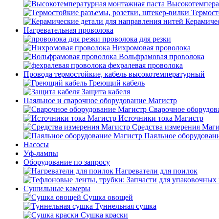
Высокотемпера
Термост
Керамичес
Нагревательная проволока
проволока для резки
Нихромовая проволока
Вольфрамовая проволока
фехралевая проволока
Провода термостойкие, кабель высокотемпературный
Греющий кабель
Защита кабеля
Паяльное и сварочное оборудование Магистр
Сварочное оборудов
Источники тока Магистр
Средства измерения Маг
Паяльное оборудован
Насосы
Уф-лампы
Оборудование по запросу
Нагреватели для поилок
Сушильные камеры
Сушка овощей
Туннельная сушка
Сушка краски