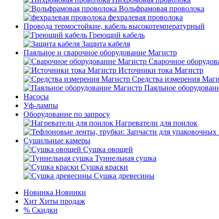
Вольфрамовая проволока
фехралевая проволока
Провода термостойкие, кабель высокотемпературный
Греющий кабель
Защита кабеля
Паяльное и сварочное оборудование Магистр
Сварочное оборудов
Источники тока Магистр
Средства измерения Маг
Паяльное оборудован
Насосы
Уф-лампы
Оборудование по запросу
Нагреватели для поилок
Сушильные камеры
Сушка овощей
Туннельная сушка
Сушка краски
Сушка древесины
Новинка
Новинки
Хит
Хиты продаж
%
Скидки