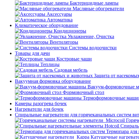
Бактерицидные лампы
Масляные обогреватели
Аксессуары
Автоматика
Климатическое оборудование
Кондиционеры
Увлажнение, Очистка
Вентиляторы
Системы водоочистки
Товары для дачи
Костровые чаши
Теплицы
Садовая мебель
Защита от насекомы
Вакуумная формовка оборудование
Вакуум-формовочные 
Формовочный стол
Термоформовочные маш
Камеры разогрева бочек
Нагреватели для бочек
Спиральные нагреватели для горячеканальных систем ви
Горяч
Спираль
Термопара для
Катушечные нагреват