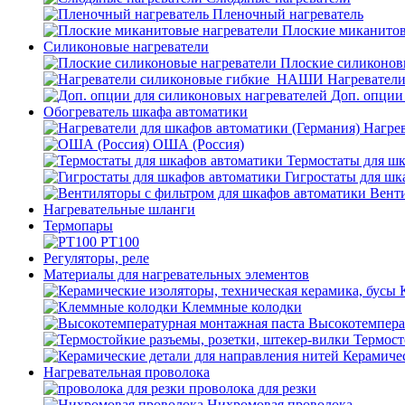
Пленочный нагреватель
Плоские миканитов
Силиконовые нагреватели
Плоские силиконов
Нагревател
Доп. опции
Обогреватель шкафа автоматики
Нагрев
ОША (Россия)
Термостаты для ш
Гигростаты для шк
Венти
Нагревательные шланги
Термопары
PT100
Регуляторы, реле
Материалы для нагревательных элементов
Клеммные колодки
Высокотемпера
Термост
Керамичес
Нагревательная проволока
проволока для резки
Нихромовая проволока