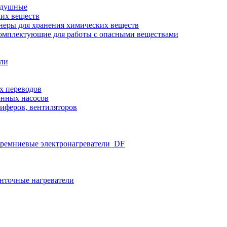
здушные
ких веществ
неры для хранения химических веществ
омплектующие для работы с опасными веществами
ели
х переводов
нных насосов
иферов, вентиляторов
ремниевые электронагреватели_DF
нточные нагреватели