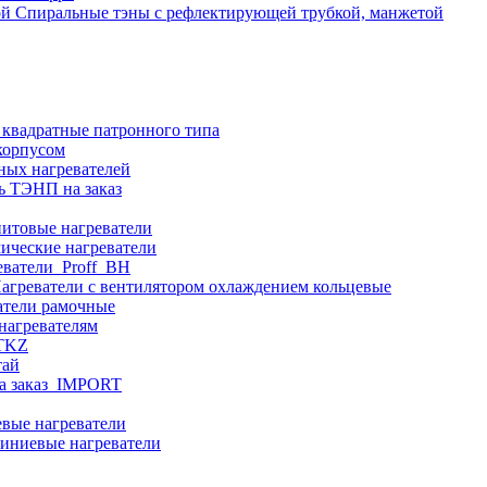
Спиральные тэны с рефлектирующей трубкой, манжетой
 квадратные патронного типа
корпусом
ных нагревателей
ь ТЭНП на заказ
итовые нагреватели
ические нагреватели
еватели_Proff_BH
агреватели с вентилятором охлаждением кольцевые
атели рамочные
нагревателям
ITKZ
тай
а заказ_IMPORT
вые нагреватели
иниевые нагреватели