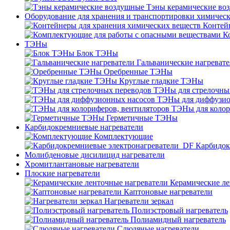
Тэны керамические во
Оборудование для хранения и транспортировки химичес
Контей
К
ТЭНы
Блок ТЭНы
Гальванические нагреват
Оребренные ТЭНы
Круглые гладкие ТЭНы
ТЭНы для стрелочны
ТЭНы для диффузио
ТЭНы для колор
Герметичные ТЭНы
Карбидокремниевые нагреватели
Комплектующие
Карбидок
Молибденовые дисилицид нагреватели
Хромитлантановые нагреватели
Плоские нагреватели
Керамические ле
Каптоновые нагреватели
Нагреватели зеркал
Полиэстровый нагреватель
Полиамидный нагреватель
Слюдяные нагреватели