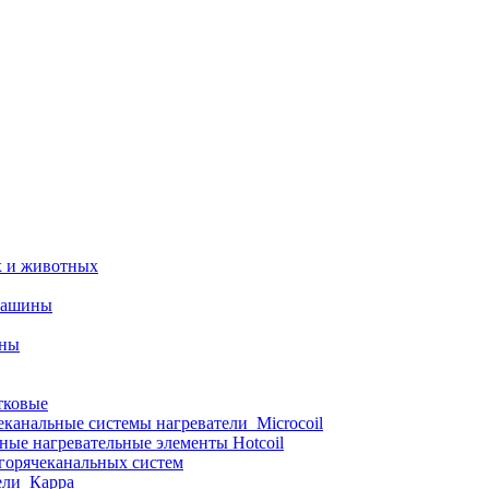
х и животных
машины
ины
тковые
еканальные системы нагреватели_Microcoil
ные нагревательные элементы Hotcoil
 горячеканальных систем
ели_Карра