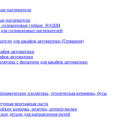
ые нагреватели
ые нагреватели
и силиконовые гибкие_НАШИ
 для силиконовых нагревателей
атели для шкафов автоматики (Германия)
кафов автоматики
афов автоматики
ляторы с фильтром для шкафов автоматики
Керамические изоляторы, техническая керамика, бусы
турная монтажная паста
ойкие разъемы, розетки, штекер-вилки
кие детали для направления нитей