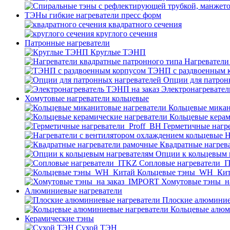
ТЭНы гибкие нагреватели пресс форм
квадратного сечения
круглого сечения
Патронные нагреватели
Круглые ТЭНП
Нагреватели
ТЭНП с раздвоенным 
Опции для патрон
Электронагревател
Хомутовые нагреватели кольцевые
Кольцевые микан
Кольцевые керам
Герметичные нагр
Н
Квадратные нагрев
Опции к кольцевым 
Cопловые нагреватели_
Кольцевые тэны_WH_Ки
Хомутовые тэны_н
Алюминиевые нагреватели
Плоские алюминие
Кольцевые алюм
Керамические тэны
Сухой ТЭН