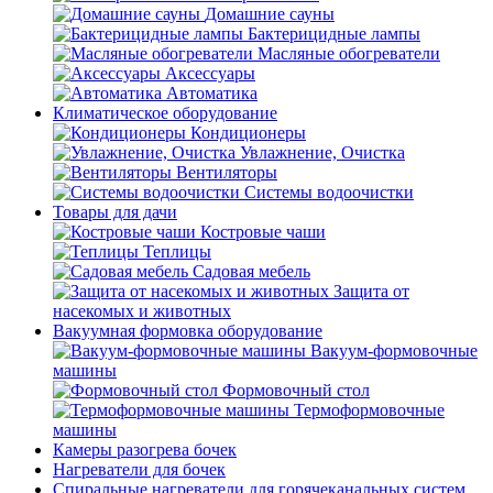
Домашние сауны
Бактерицидные лампы
Масляные обогреватели
Аксессуары
Автоматика
Климатическое оборудование
Кондиционеры
Увлажнение, Очистка
Вентиляторы
Системы водоочистки
Товары для дачи
Костровые чаши
Теплицы
Садовая мебель
Защита от
насекомых и животных
Вакуумная формовка оборудование
Вакуум-формовочные
машины
Формовочный стол
Термоформовочные
машины
Камеры разогрева бочек
Нагреватели для бочек
Спиральные нагреватели для горячеканальных систем