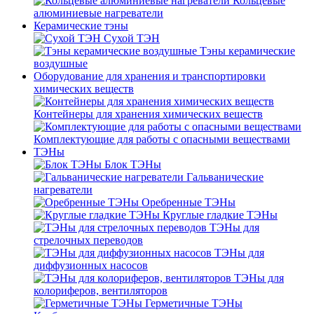
Кольцевые
алюминиевые нагреватели
Керамические тэны
Сухой ТЭН
Тэны керамические
воздушные
Оборудование для хранения и транспортировки
химических веществ
Контейнеры для хранения химических веществ
Комплектующие для работы с опасными веществами
ТЭНы
Блок ТЭНы
Гальванические
нагреватели
Оребренные ТЭНы
Круглые гладкие ТЭНы
ТЭНы для
стрелочных переводов
ТЭНы для
диффузионных насосов
ТЭНы для
колориферов, вентиляторов
Герметичные ТЭНы