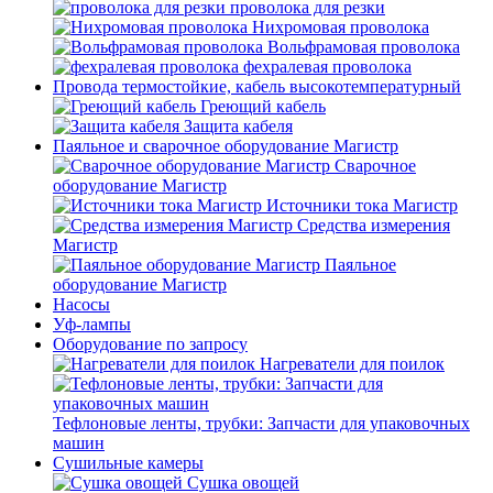
проволока для резки
Нихромовая проволока
Вольфрамовая проволока
фехралевая проволока
Провода термостойкие, кабель высокотемпературный
Греющий кабель
Защита кабеля
Паяльное и сварочное оборудование Магистр
Сварочное
оборудование Магистр
Источники тока Магистр
Средства измерения
Магистр
Паяльное
оборудование Магистр
Насосы
Уф-лампы
Оборудование по запросу
Нагреватели для поилок
Тефлоновые ленты, трубки: Запчасти для упаковочных
машин
Сушильные камеры
Сушка овощей