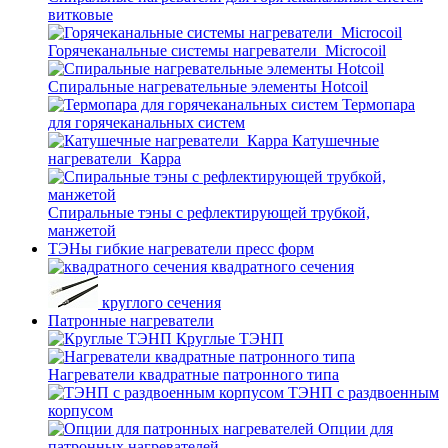
витковые
Горячеканальные системы нагреватели_Microcoil
Спиральные нагревательные элементы Hotcoil
Термопара
для горячеканальных систем
Катушечные
нагреватели_Карра
Спиральные тэны с рефлектирующей трубкой,
манжетой
ТЭНы гибкие нагреватели пресс форм
квадратного сечения
круглого сечения
Патронные нагреватели
Круглые ТЭНП
Нагреватели квадратные патронного типа
ТЭНП с раздвоенным
корпусом
Опции для
патронных нагревателей