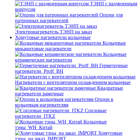
ТЭНП с раздвоенным
корпусом
Опции для
патронных нагревателей
Электронагреватель ТЭНП на заказ
Хомутовые нагреватели кольцевые
Кольцевые
миканитовые нагреватели
Кольцевые
керамические нагреватели
Герметичные
нагреватели_Proff_BH
Нагреватели с вентилятором охлаждением кольцевые
Квадратные
нагреватели рамочные
Опции к
кольцевым нагревателям
Cопловые
нагреватели_ITKZ
Кольцевые
тэны_WH_Китай
Хомутовые
тэны_на заказ_IMPORT