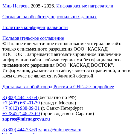
Мир Нагрева
2005 - 2026.
Инфракрасные нагреватели
Согласие на обработку персональных данных
Политика конфиденциальности
Пользовательское соглашение
© Полное или частичное использование материалов сайта
только с письменного разрешения ООО "КАСКАД
ВОСТОК". Запрещается автоматизированное извлечение
информации сайта любыми сервисами без официального
письменного разрешения ООО "КАСКАД ВОСТОК".
Информация, указанная на сайте, является справочной, и ни в
коем случае не является публичной офертой.
Доставка в любой город России и СНГ-->> подробнее
8 (800)
444-73-69
(бесплатно по РФ)
+7 (495)
661-01-39
(склад г. Москва)
+7 (812)
938-09-31
(г. Санкт-Петербург)
+7 (8452)
46-73-69
(производство г. Саратов)
zapros@mirnagreva.ru
8 (800) 444-73-69
zapros@mirnagreva.ru