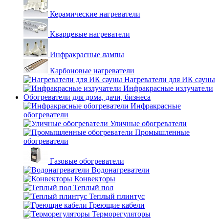
Керамические нагреватели
Кварцевые нагреватели
Инфракрасные лампы
Карбоновые нагреватели
Нагреватели для ИК сауны
Инфракрасные излучатели
Обогреватели для дома, дачи, бизнеса
Инфракрасные
обогреватели
Уличные обогреватели
Промышленные
обогреватели
Газовые обогреватели
Водонагреватели
Конвекторы
Теплый пол
Теплый плинтус
Греющие кабели
Терморегуляторы