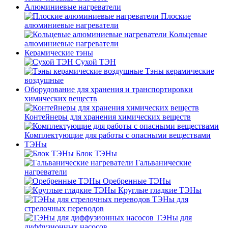
Алюминиевые нагреватели
Плоские
алюминиевые нагреватели
Кольцевые
алюминиевые нагреватели
Керамические тэны
Сухой ТЭН
Тэны керамические
воздушные
Оборудование для хранения и транспортировки
химических веществ
Контейнеры для хранения химических веществ
Комплектующие для работы с опасными веществами
ТЭНы
Блок ТЭНы
Гальванические
нагреватели
Оребренные ТЭНы
Круглые гладкие ТЭНы
ТЭНы для
стрелочных переводов
ТЭНы для
диффузионных насосов