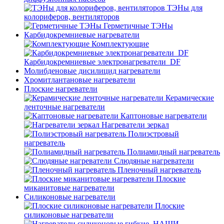
ТЭНы для
колориферов, вентиляторов
Герметичные ТЭНы
Карбидокремниевые нагреватели
Комплектующие
Карбидокремниевые электронагреватели_DF
Молибденовые дисилицид нагреватели
Хромитлантановые нагреватели
Плоские нагреватели
Керамические
ленточные нагреватели
Каптоновые нагреватели
Нагреватели зеркал
Полиэстровый
нагреватель
Полиамидный нагреватель
Слюдяные нагреватели
Пленочный нагреватель
Плоские
миканитовые нагреватели
Силиконовые нагреватели
Плоские
силиконовые нагреватели