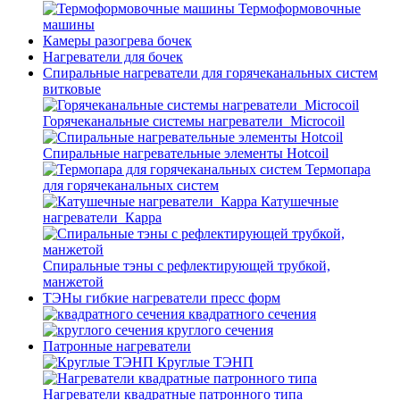
Термоформовочные
машины
Камеры разогрева бочек
Нагреватели для бочек
Спиральные нагреватели для горячеканальных систем
витковые
Горячеканальные системы нагреватели_Microcoil
Спиральные нагревательные элементы Hotcoil
Термопара
для горячеканальных систем
Катушечные
нагреватели_Карра
Спиральные тэны с рефлектирующей трубкой,
манжетой
ТЭНы гибкие нагреватели пресс форм
квадратного сечения
круглого сечения
Патронные нагреватели
Круглые ТЭНП
Нагреватели квадратные патронного типа