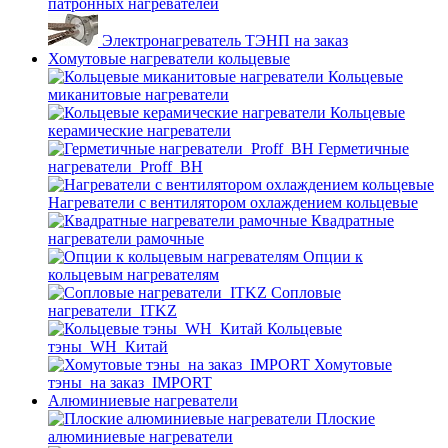
патронных нагревателей
Электронагреватель ТЭНП на заказ
Хомутовые нагреватели кольцевые
Кольцевые
миканитовые нагреватели
Кольцевые
керамические нагреватели
Герметичные
нагреватели_Proff_BH
Нагреватели с вентилятором охлаждением кольцевые
Квадратные
нагреватели рамочные
Опции к
кольцевым нагревателям
Cопловые
нагреватели_ITKZ
Кольцевые
тэны_WH_Китай
Хомутовые
тэны_на заказ_IMPORT
Алюминиевые нагреватели
Плоские
алюминиевые нагреватели