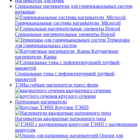
Нагреватели для бочек
Спиральные нагреватели для горячеканальных систем
витковые
Горячеканальные системы нагреватели_Microcoil
Спиральные нагревательные элементы Hotcoil
Термопара
для горячеканальных систем
Катушечные
нагреватели_Карра
Спиральные тэны с рефлектирующей трубкой,
манжетой
ТЭНы гибкие нагреватели пресс форм
квадратного сечения
круглого сечения
Патронные нагреватели
Круглые ТЭНП
Нагреватели квадратные патронного типа
ТЭНП с раздвоенным
корпусом
Опции для