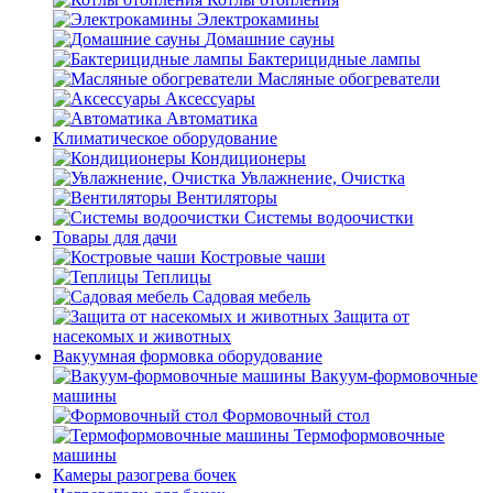
Электрокамины
Домашние сауны
Бактерицидные лампы
Масляные обогреватели
Аксессуары
Автоматика
Климатическое оборудование
Кондиционеры
Увлажнение, Очистка
Вентиляторы
Системы водоочистки
Товары для дачи
Костровые чаши
Теплицы
Садовая мебель
Защита от
насекомых и животных
Вакуумная формовка оборудование
Вакуум-формовочные
машины
Формовочный стол
Термоформовочные
машины
Камеры разогрева бочек