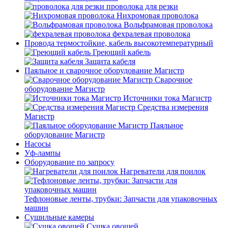
проволока для резки
Нихромовая проволока
Вольфрамовая проволока
фехралевая проволока
Провода термостойкие, кабель высокотемпературный
Греющий кабель
Защита кабеля
Паяльное и сварочное оборудование Магистр
Сварочное
оборудование Магистр
Источники тока Магистр
Средства измерения
Магистр
Паяльное
оборудование Магистр
Насосы
Уф-лампы
Оборудование по запросу
Нагреватели для поилок
Тефлоновые ленты, трубки: Запчасти для упаковочных
машин
Сушильные камеры
Сушка овощей