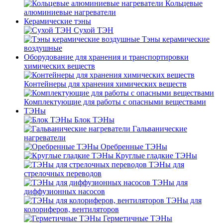
Кольцевые
алюминиевые нагреватели
Керамические тэны
Сухой ТЭН
Тэны керамические
воздушные
Оборудование для хранения и транспортировки
химических веществ
Контейнеры для хранения химических веществ
Комплектующие для работы с опасными веществами
ТЭНы
Блок ТЭНы
Гальванические
нагреватели
Оребренные ТЭНы
Круглые гладкие ТЭНы
ТЭНы для
стрелочных переводов
ТЭНы для
диффузионных насосов
ТЭНы для
колориферов, вентиляторов
Герметичные ТЭНы