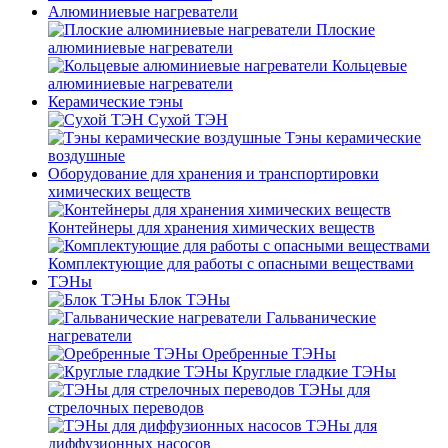
Алюминиевые нагреватели
Плоские
алюминиевые нагреватели
Кольцевые
алюминиевые нагреватели
Керамические тэны
Сухой ТЭН
Тэны керамические
воздушные
Оборудование для хранения и транспортировки
химических веществ
Контейнеры для хранения химических веществ
Комплектующие для работы с опасными веществами
ТЭНы
Блок ТЭНы
Гальванические
нагреватели
Оребренные ТЭНы
Круглые гладкие ТЭНы
ТЭНы для
стрелочных переводов
ТЭНы для
диффузионных насосов