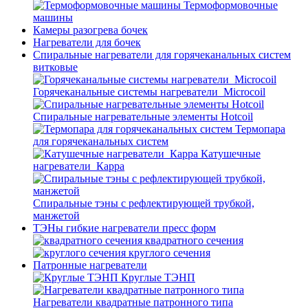
Термоформовочные
машины
Камеры разогрева бочек
Нагреватели для бочек
Спиральные нагреватели для горячеканальных систем
витковые
Горячеканальные системы нагреватели_Microcoil
Спиральные нагревательные элементы Hotcoil
Термопара
для горячеканальных систем
Катушечные
нагреватели_Карра
Спиральные тэны с рефлектирующей трубкой,
манжетой
ТЭНы гибкие нагреватели пресс форм
квадратного сечения
круглого сечения
Патронные нагреватели
Круглые ТЭНП
Нагреватели квадратные патронного типа