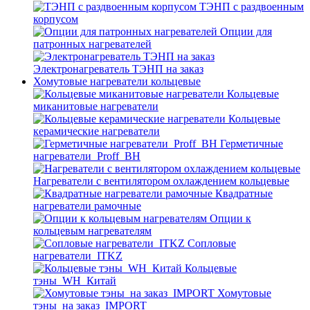
ТЭНП с раздвоенным
корпусом
Опции для
патронных нагревателей
Электронагреватель ТЭНП на заказ
Хомутовые нагреватели кольцевые
Кольцевые
миканитовые нагреватели
Кольцевые
керамические нагреватели
Герметичные
нагреватели_Proff_BH
Нагреватели с вентилятором охлаждением кольцевые
Квадратные
нагреватели рамочные
Опции к
кольцевым нагревателям
Cопловые
нагреватели_ITKZ
Кольцевые
тэны_WH_Китай
Хомутовые
тэны_на заказ_IMPORT