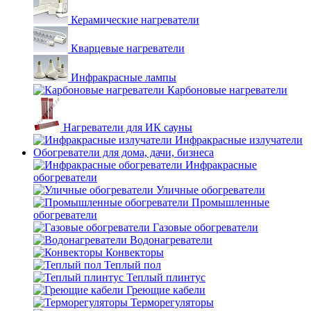
Керамические нагреватели
Кварцевые нагреватели
Инфракрасные лампы
Карбоновые нагреватели
Нагреватели для ИК сауны
Инфракрасные излучатели
Обогреватели для дома, дачи, бизнеса
Инфракрасные
обогреватели
Уличные обогреватели
Промышленные
обогреватели
Газовые обогреватели
Водонагреватели
Конвекторы
Теплый пол
Теплый плинтус
Греющие кабели
Терморегуляторы