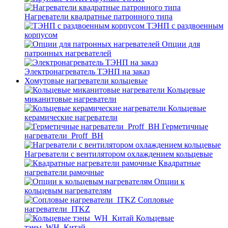
Нагреватели квадратные патронного типа
ТЭНП с раздвоенным
корпусом
Опции для
патронных нагревателей
Электронагреватель ТЭНП на заказ
Хомутовые нагреватели кольцевые
Кольцевые
миканитовые нагреватели
Кольцевые
керамические нагреватели
Герметичные
нагреватели_Proff_BH
Нагреватели с вентилятором охлаждением кольцевые
Квадратные
нагреватели рамочные
Опции к
кольцевым нагревателям
Cопловые
нагреватели_ITKZ
Кольцевые
тэны_WH_Китай