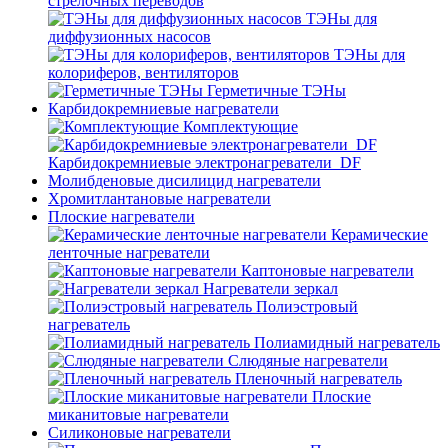
стрелочных переводов
ТЭНы для
диффузионных насосов
ТЭНы для
колориферов, вентиляторов
Герметичные ТЭНы
Карбидокремниевые нагреватели
Комплектующие
Карбидокремниевые электронагреватели_DF
Молибденовые дисилицид нагреватели
Хромитлантановые нагреватели
Плоские нагреватели
Керамические
ленточные нагреватели
Каптоновые нагреватели
Нагреватели зеркал
Полиэстровый
нагреватель
Полиамидный нагреватель
Слюдяные нагреватели
Пленочный нагреватель
Плоские
миканитовые нагреватели
Силиконовые нагреватели