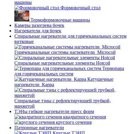
машины
Формовочный стол
Термоформовочные машины
Камеры разогрева бочек
Нагреватели для бочек
Спиральные нагреватели для горячеканальных систем
витковые
Горячеканальные системы нагреватели_Microcoil
Спиральные нагревательные элементы Hotcoil
Термопара
для горячеканальных систем
Катушечные
нагреватели_Карра
Спиральные тэны с рефлектирующей трубкой,
манжетой
ТЭНы гибкие нагреватели пресс форм
квадратного сечения
круглого сечения
Патронные нагреватели
Круглые ТЭНП