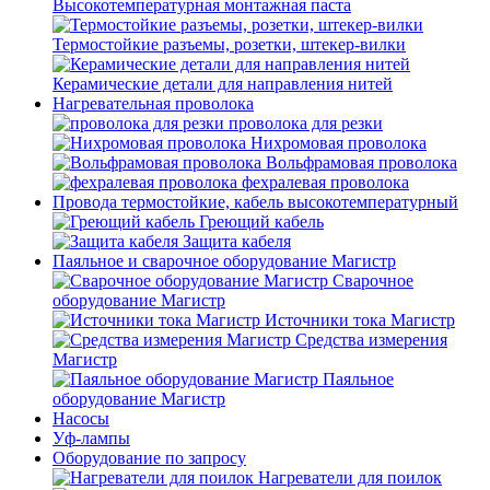
Высокотемпературная монтажная паста
Термостойкие разъемы, розетки, штекер-вилки
Керамические детали для направления нитей
Нагревательная проволока
проволока для резки
Нихромовая проволока
Вольфрамовая проволока
фехралевая проволока
Провода термостойкие, кабель высокотемпературный
Греющий кабель
Защита кабеля
Паяльное и сварочное оборудование Магистр
Сварочное
оборудование Магистр
Источники тока Магистр
Средства измерения
Магистр
Паяльное
оборудование Магистр
Насосы
Уф-лампы
Оборудование по запросу
Нагреватели для поилок