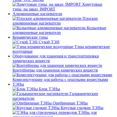
Хомутовые
тэны_на заказ_IMPORT
Алюминиевые нагреватели
Плоские
алюминиевые нагреватели
Кольцевые
алюминиевые нагреватели
Керамические тэны
Сухой ТЭН
Тэны керамические
воздушные
Оборудование для хранения и транспортировки
химических веществ
Контейнеры для хранения химических веществ
Комплектующие для работы с опасными веществами
ТЭНы
Блок ТЭНы
Гальванические
нагреватели
Оребренные ТЭНы
Круглые гладкие ТЭНы
ТЭНы для