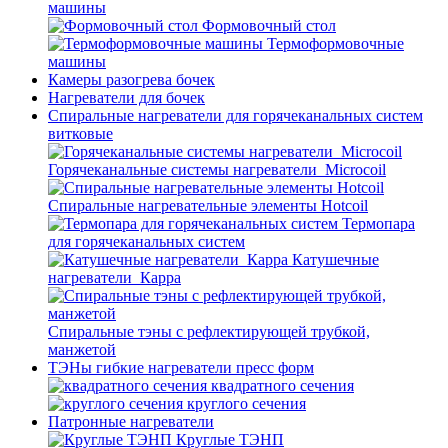
машины
Формовочный стол
Термоформовочные
машины
Камеры разогрева бочек
Нагреватели для бочек
Спиральные нагреватели для горячеканальных систем
витковые
Горячеканальные системы нагреватели_Microcoil
Спиральные нагревательные элементы Hotcoil
Термопара
для горячеканальных систем
Катушечные
нагреватели_Карра
Спиральные тэны с рефлектирующей трубкой,
манжетой
ТЭНы гибкие нагреватели пресс форм
квадратного сечения
круглого сечения
Патронные нагреватели
Круглые ТЭНП