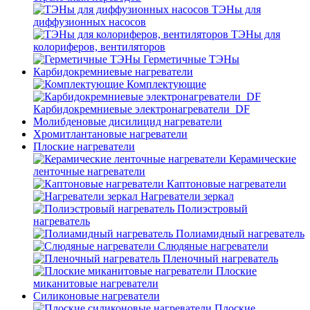
ТЭНы для
диффузионных насосов
ТЭНы для
колориферов, вентиляторов
Герметичные ТЭНы
Карбидокремниевые нагреватели
Комплектующие
Карбидокремниевые электронагреватели_DF
Молибденовые дисилицид нагреватели
Хромитлантановые нагреватели
Плоские нагреватели
Керамические
ленточные нагреватели
Каптоновые нагреватели
Нагреватели зеркал
Полиэстровый
нагреватель
Полиамидный нагреватель
Слюдяные нагреватели
Пленочный нагреватель
Плоские
миканитовые нагреватели
Силиконовые нагреватели
Плоские