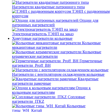
Нагреватели квадратные патронного типа
ТЭНП с раздвоенным
корпусом
Опции для
патронных нагревателей
Электронагреватель ТЭНП на заказ
Хомутовые нагреватели кольцевые
Кольцевые
миканитовые нагреватели
Кольцевые
керамические нагреватели
Герметичные
нагреватели_Proff_BH
Нагреватели с вентилятором охлаждением кольцевые
Квадратные
нагреватели рамочные
Опции к
кольцевым нагревателям
Cопловые
нагреватели_ITKZ
Кольцевые
тэны_WH_Китай