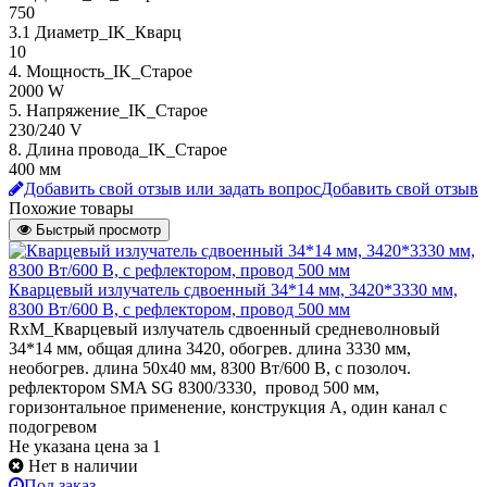
750
3.1 Диаметр_IK_Кварц
10
4. Мощность_IK_Старое
2000 W
5. Напряжение_IK_Старое
230/240 V
8. Длина провода_IK_Старое
400 мм
Добавить свой отзыв или задать вопрос
Добавить свой отзыв
Похожие товары
Быстрый просмотр
Кварцевый излучатель cдвоенный 34*14 мм, 3420*3330 мм,
8300 Вт/600 В, с рефлектором, провод 500 мм
RxM_Кварцевый излучатель cдвоенный средневолновый
34*14 мм, общая длина 3420, обогрев. длина 3330 мм,
необогрев. длина 50х40 мм, 8300 Вт/600 В, с позолоч.
рефлектором SMA SG 8300/3330, провод 500 мм,
горизонтальное применение, конструкция А, один канал с
подогревом
Не указана цена
за 1
Нет в наличии
Под заказ