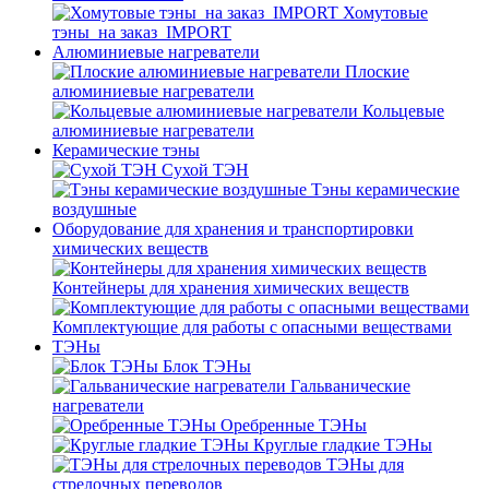
Хомутовые
тэны_на заказ_IMPORT
Алюминиевые нагреватели
Плоские
алюминиевые нагреватели
Кольцевые
алюминиевые нагреватели
Керамические тэны
Сухой ТЭН
Тэны керамические
воздушные
Оборудование для хранения и транспортировки
химических веществ
Контейнеры для хранения химических веществ
Комплектующие для работы с опасными веществами
ТЭНы
Блок ТЭНы
Гальванические
нагреватели
Оребренные ТЭНы
Круглые гладкие ТЭНы
ТЭНы для
стрелочных переводов