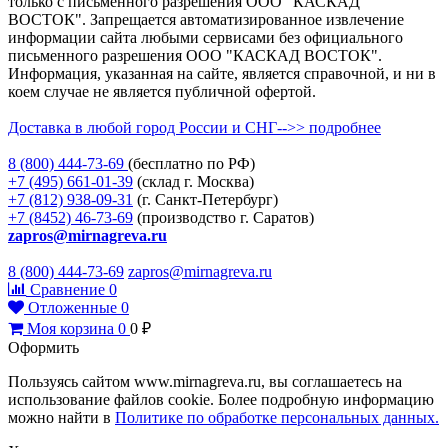
только с письменного разрешения ООО "КАСКАД
ВОСТОК". Запрещается автоматизированное извлечение
информации сайта любыми сервисами без официального
письменного разрешения ООО "КАСКАД ВОСТОК".
Информация, указанная на сайте, является справочной, и ни в
коем случае не является публичной офертой.
Доставка в любой город России и СНГ-->> подробнее
8 (800)
444-73-69
(бесплатно по РФ)
+7 (495)
661-01-39
(склад г. Москва)
+7 (812)
938-09-31
(г. Санкт-Петербург)
+7 (8452)
46-73-69
(производство г. Саратов)
zapros@mirnagreva.ru
8 (800) 444-73-69
zapros@mirnagreva.ru
Сравнение
0
Отложенные
0
Моя корзина
0
0
₽
Оформить
Пользуясь сайтом www.mirnagreva.ru, вы соглашаетесь на
использование файлов cookie. Более подробную информацию
можно найти в
Политике по обработке персональных данных.