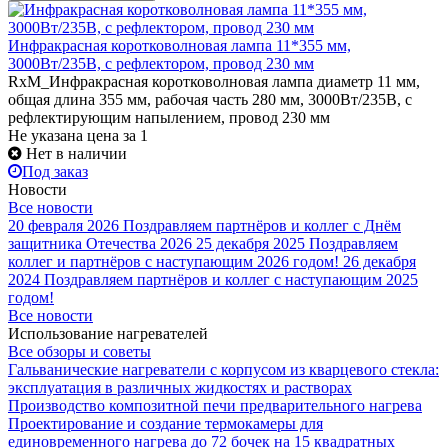
Инфракрасная коротковолновая лампа 11*355 мм,
3000Вт/235В, с рефлектором, провод 230 мм
RxM_Инфракрасная коротковолновая лампа диаметр 11 мм,
общая длина 355 мм, рабочая часть 280 мм, 3000Вт/235В, с
рефлектирующим напылением, провод 230 мм
Не указана цена
за 1
Нет в наличии
Под заказ
Новости
Все новости
20 февраля 2026
Поздравляем партнёров и коллег с Днём
защитника Отечества 2026
25 декабря 2025
Поздравляем
коллег и партнёров с наступающим 2026 годом!
26 декабря
2024
Поздравляем партнёров и коллег с наступающим 2025
годом!
Все новости
Использование нагревателей
Все обзоры и советы
Гальванические нагреватели с корпусом из кварцевого стекла:
эксплуатация в различных жидкостях и растворах
Производство композитной печи предварительного нагрева
Проектирование и создание термокамеры для
единовременного нагрева до 72 бочек на 15 квадратных