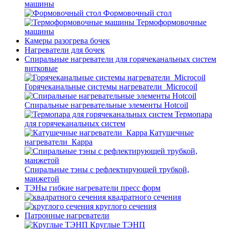
машины
Формовочный стол
Термоформовочные
машины
Камеры разогрева бочек
Нагреватели для бочек
Спиральные нагреватели для горячеканальных систем
витковые
Горячеканальные системы нагреватели_Microcoil
Спиральные нагревательные элементы Hotcoil
Термопара
для горячеканальных систем
Катушечные
нагреватели_Карра
Спиральные тэны с рефлектирующей трубкой,
манжетой
ТЭНы гибкие нагреватели пресс форм
квадратного сечения
круглого сечения
Патронные нагреватели
Круглые ТЭНП