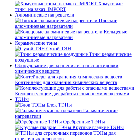
Хомутовые
тэны_на заказ_IMPORT
Алюминиевые нагреватели
Плоские
алюминиевые нагреватели
Кольцевые
алюминиевые нагреватели
Керамические тэны
Сухой ТЭН
Тэны керамические
воздушные
Оборудование для хранения и транспортировки
химических веществ
Контейнеры для хранения химических веществ
Комплектующие для работы с опасными веществами
ТЭНы
Блок ТЭНы
Гальванические
нагреватели
Оребренные ТЭНы
Круглые гладкие ТЭНы
ТЭНы для
стрелочных переводов