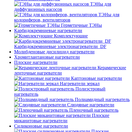
ТЭНы для
диффузионных насосов
ТЭНы для
колориферов, вентиляторов
Герметичные ТЭНы
Карбидокремниевые нагреватели
Комплектующие
Карбидокремниевые электронагреватели_DF
Молибденовые дисилицид нагреватели
Хромитлантановые нагреватели
Плоские нагреватели
Керамические
ленточные нагреватели
Каптоновые нагреватели
Нагреватели зеркал
Полиэстровый
нагреватель
Полиамидный нагреватель
Слюдяные нагреватели
Пленочный нагреватель
Плоские
миканитовые нагреватели
Силиконовые нагреватели
Плоские