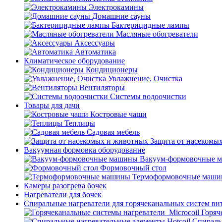
Электрокамины
Домашние сауны
Бактерицидные лампы
Масляные обогреватели
Аксессуары
Автоматика
Климатическое оборудование
Кондиционеры
Увлажнение, Очистка
Вентиляторы
Системы водоочистки
Товары для дачи
Костровые чаши
Теплицы
Садовая мебель
Защита от насекомы
Вакуумная формовка оборудование
Вакуум-формовочные 
Формовочный стол
Термоформовочные маш
Камеры разогрева бочек
Нагреватели для бочек
Спиральные нагреватели для горячеканальных систем ви
Горяч
Спираль