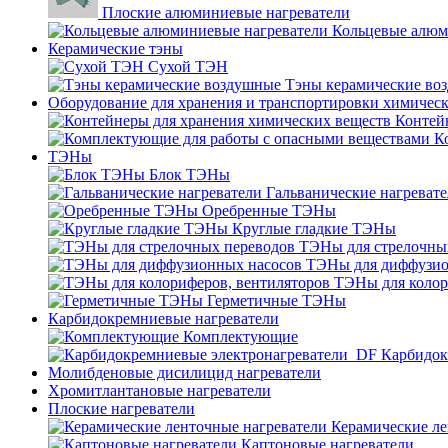
Плоские алюминиевые нагреватели
Кольцевые алюм
Керамические тэны
Сухой ТЭН
Тэны керамические во
Оборудование для хранения и транспортировки химичес
Контей
К
ТЭНы
Блок ТЭНы
Гальванические нагреват
Оребренные ТЭНы
Круглые гладкие ТЭНы
ТЭНы для стрелочны
ТЭНы для диффузио
ТЭНы для колор
Герметичные ТЭНы
Карбидокремниевые нагреватели
Комплектующие
Карбидок
Молибденовые дисилицид нагреватели
Хромитлантановые нагреватели
Плоские нагреватели
Керамические ле
Каптоновые нагреватели