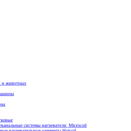
х и животных
машины
ины
тковые
еканальные системы нагреватели_Microcoil
ные нагревательные элементы Hotcoil