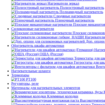
Нагреватели зеркал
Полиэстровый нагреватель
Полиамидный нагреватель
Слюдяные нагреватели
Пленочный нагреватель
Плоские миканитов
Силиконовые нагреватели
Плоские силиконов
Нагревател
Доп. опции
Обогреватель шкафа автоматики
Нагрев
ОША (Россия)
Термостаты для ш
Гигростаты для шк
Венти
Нагревательные шланги
Термопары
PT100
Регуляторы, реле
Материалы для нагревательных элементов
Клеммные колодки
Высокотемпера
Термост