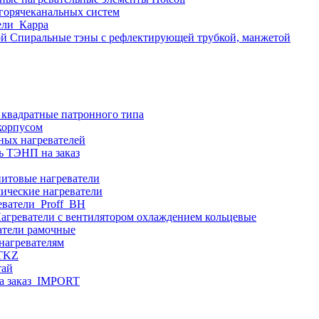
 горячеканальных систем
ели_Карра
Спиральные тэны с рефлектирующей трубкой, манжетой
 квадратные патронного типа
корпусом
ных нагревателей
ь ТЭНП на заказ
итовые нагреватели
ические нагреватели
еватели_Proff_BH
агреватели с вентилятором охлаждением кольцевые
атели рамочные
нагревателям
ITKZ
тай
а заказ_IMPORT