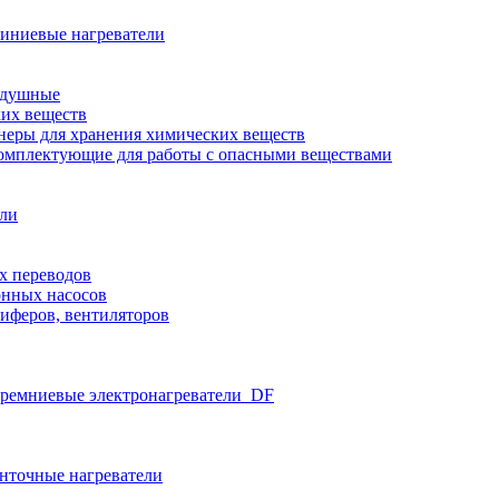
иниевые нагреватели
здушные
ких веществ
неры для хранения химических веществ
омплектующие для работы с опасными веществами
ели
х переводов
нных насосов
иферов, вентиляторов
ремниевые электронагреватели_DF
нточные нагреватели