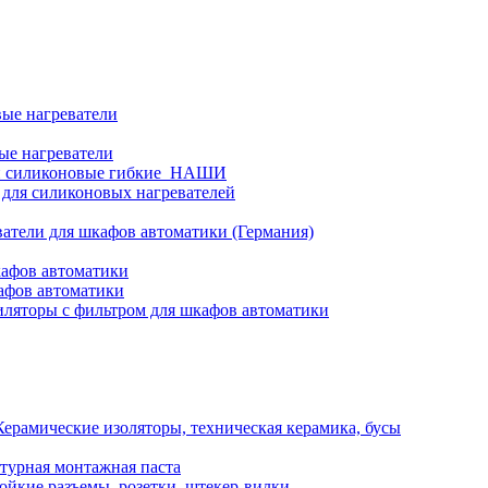
ые нагреватели
ые нагреватели
и силиконовые гибкие_НАШИ
 для силиконовых нагревателей
атели для шкафов автоматики (Германия)
кафов автоматики
афов автоматики
ляторы с фильтром для шкафов автоматики
Керамические изоляторы, техническая керамика, бусы
турная монтажная паста
ойкие разъемы, розетки, штекер-вилки