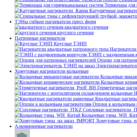
Термопара для
Катушечные нагреват
ТЭНы гибкие нагреватели пресс форм
квадратного сечения
круглого сечения
Патронные нагреватели
Круглые ТЭНП
Нагреватели
ТЭНП с раздвоенным 
Опции для патрон
Электронагревател
Хомутовые нагреватели кольцевые
Кольцевые микан
Кольцевые керам
Герметичные нагр
Н
Квадратные нагрев
Опции к кольцевым 
Cопловые нагреватели_
Кольцевые тэны_WH_Ки
Хомутовые тэны_н
Алюминиевые нагреватели