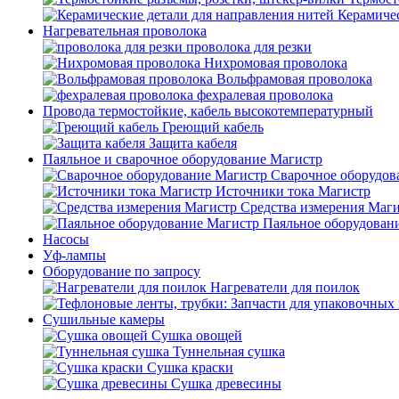
Керамичес
Нагревательная проволока
проволока для резки
Нихромовая проволока
Вольфрамовая проволока
фехралевая проволока
Провода термостойкие, кабель высокотемпературный
Греющий кабель
Защита кабеля
Паяльное и сварочное оборудование Магистр
Сварочное оборудов
Источники тока Магистр
Средства измерения Маг
Паяльное оборудован
Насосы
Уф-лампы
Оборудование по запросу
Нагреватели для поилок
Сушильные камеры
Сушка овощей
Туннельная сушка
Сушка краски
Сушка древесины