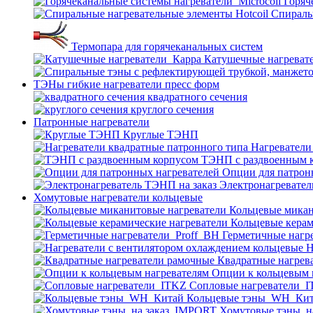
Горяч
Спираль
Термопара для горячеканальных систем
Катушечные нагреват
ТЭНы гибкие нагреватели пресс форм
квадратного сечения
круглого сечения
Патронные нагреватели
Круглые ТЭНП
Нагреватели
ТЭНП с раздвоенным 
Опции для патрон
Электронагревател
Хомутовые нагреватели кольцевые
Кольцевые микан
Кольцевые керам
Герметичные нагр
Н
Квадратные нагрев
Опции к кольцевым 
Cопловые нагреватели_
Кольцевые тэны_WH_Ки
Хомутовые тэны_н