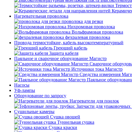
Высокотемпера
Термост
Керамичес
Нагревательная проволока
проволока для резки
Нихромовая проволока
Вольфрамовая проволока
фехралевая проволока
Провода термостойкие, кабель высокотемпературный
Греющий кабель
Защита кабеля
Паяльное и сварочное оборудование Магистр
Сварочное оборудов
Источники тока Магистр
Средства измерения Маг
Паяльное оборудован
Насосы
Уф-лампы
Оборудование по запросу
Нагреватели для поилок
Сушильные камеры
Сушка овощей
Туннельная сушка
Сушка краски