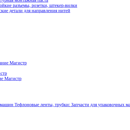
турная монтажная паста
ойкие разъемы, розетки, штекер-вилки
кие детали для направления нитей
ание Магистр
истр
ие Магистр
Тефлоновые ленты, трубки: Запчасти для упаковочных 