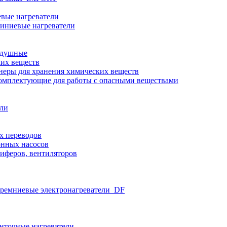
вые нагреватели
иниевые нагреватели
здушные
ких веществ
неры для хранения химических веществ
омплектующие для работы с опасными веществами
ели
х переводов
нных насосов
иферов, вентиляторов
ремниевые электронагреватели_DF
нточные нагреватели