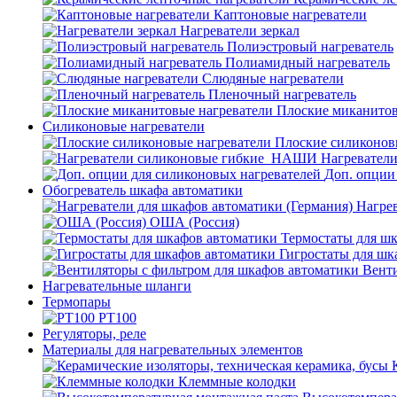
Каптоновые нагреватели
Нагреватели зеркал
Полиэстровый нагреватель
Полиамидный нагреватель
Слюдяные нагреватели
Пленочный нагреватель
Плоские миканитов
Силиконовые нагреватели
Плоские силиконов
Нагревател
Доп. опции
Обогреватель шкафа автоматики
Нагрев
ОША (Россия)
Термостаты для ш
Гигростаты для шк
Венти
Нагревательные шланги
Термопары
PT100
Регуляторы, реле
Материалы для нагревательных элементов
Клеммные колодки