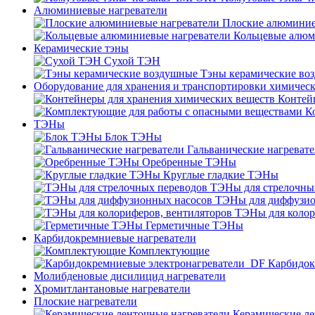
Алюминиевые нагреватели
Плоские алюминие
Кольцевые алюм
Керамические тэны
Сухой ТЭН
Тэны керамические во
Оборудование для хранения и транспортировки химичес
Контей
К
ТЭНы
Блок ТЭНы
Гальванические нагреват
Оребренные ТЭНы
Круглые гладкие ТЭНы
ТЭНы для стрелочны
ТЭНы для диффузио
ТЭНы для колор
Герметичные ТЭНы
Карбидокремниевые нагреватели
Комплектующие
Карбидок
Молибденовые дисилицид нагреватели
Хромитлантановые нагреватели
Плоские нагреватели
Керамические ле