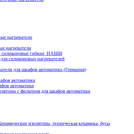
ые нагреватели
ые нагреватели
и силиконовые гибкие_НАШИ
 для силиконовых нагревателей
атели для шкафов автоматики (Германия)
кафов автоматики
афов автоматики
ляторы с фильтром для шкафов автоматики
Керамические изоляторы, техническая керамика, бусы