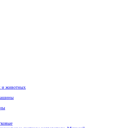
х и животных
машины
ины
тковые