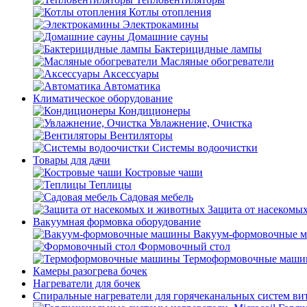
Котлы отопления
Электрокамины
Домашние сауны
Бактерицидные лампы
Масляные обогреватели
Аксессуары
Автоматика
Климатическое оборудование
Кондиционеры
Увлажнение, Очистка
Вентиляторы
Системы водоочистки
Товары для дачи
Костровые чаши
Теплицы
Садовая мебель
Защита от насекомы
Вакуумная формовка оборудование
Вакуум-формовочные 
Формовочный стол
Термоформовочные маш
Камеры разогрева бочек
Нагреватели для бочек
Спиральные нагреватели для горячеканальных систем ви