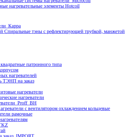
еканальные системы нагреватели_Microcoil
ные нагревательные элементы Hotcoil
ели_Карра
Спиральные тэны с рефлектирующей трубкой, манжетой
 квадратные патронного типа
корпусом
ных нагревателей
ь ТЭНП на заказ
итовые нагреватели
ические нагреватели
еватели_Proff_BH
агреватели с вентилятором охлаждением кольцевые
атели рамочные
нагревателям
ITKZ
тай
а заказ_IMPORT