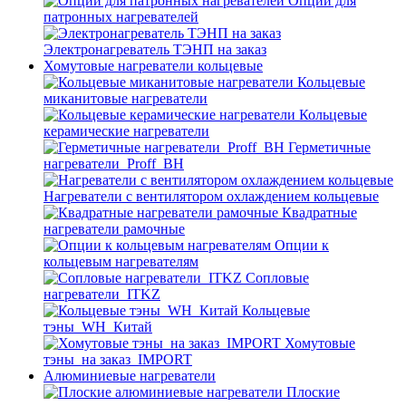
Опции для
патронных нагревателей
Электронагреватель ТЭНП на заказ
Хомутовые нагреватели кольцевые
Кольцевые
миканитовые нагреватели
Кольцевые
керамические нагреватели
Герметичные
нагреватели_Proff_BH
Нагреватели с вентилятором охлаждением кольцевые
Квадратные
нагреватели рамочные
Опции к
кольцевым нагревателям
Cопловые
нагреватели_ITKZ
Кольцевые
тэны_WH_Китай
Хомутовые
тэны_на заказ_IMPORT
Алюминиевые нагреватели
Плоские