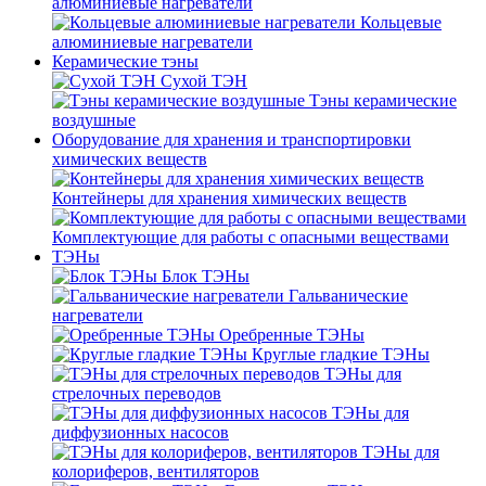
алюминиевые нагреватели
Кольцевые
алюминиевые нагреватели
Керамические тэны
Сухой ТЭН
Тэны керамические
воздушные
Оборудование для хранения и транспортировки
химических веществ
Контейнеры для хранения химических веществ
Комплектующие для работы с опасными веществами
ТЭНы
Блок ТЭНы
Гальванические
нагреватели
Оребренные ТЭНы
Круглые гладкие ТЭНы
ТЭНы для
стрелочных переводов
ТЭНы для
диффузионных насосов
ТЭНы для
колориферов, вентиляторов