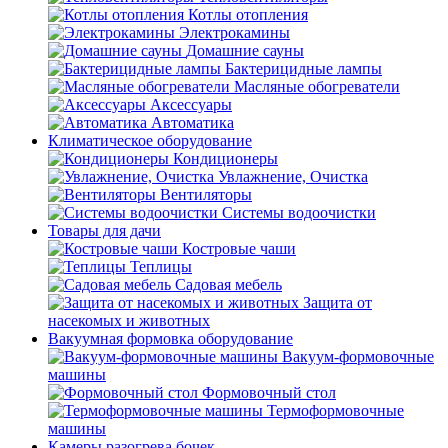
Котлы отопления
Электрокамины
Домашние сауны
Бактерицидные лампы
Масляные обогреватели
Аксессуары
Автоматика
Климатическое оборудование
Кондиционеры
Увлажнение, Очистка
Вентиляторы
Системы водоочистки
Товары для дачи
Костровые чаши
Теплицы
Садовая мебель
Защита от
насекомых и животных
Вакуумная формовка оборудование
Вакуум-формовочные
машины
Формовочный стол
Термоформовочные
машины
Камеры разогрева бочек