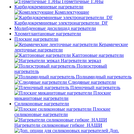
Герметичные ТЭНы
Карбидокремниевые нагреватели
Комплектующие
Карбидокремниевые электронагреватели_DF
Молибденовые дисилицид нагреватели
Хромитлантановые нагреватели
Плоские нагреватели
Керамические
ленточные нагреватели
Каптоновые нагреватели
Нагреватели зеркал
Полиэстровый
нагреватель
Полиамидный нагреватель
Слюдяные нагреватели
Пленочный нагреватель
Плоские
миканитовые нагреватели
Силиконовые нагреватели
Плоские
силиконовые нагреватели
Нагреватели силиконовые гибкие_НАШИ
Доп.