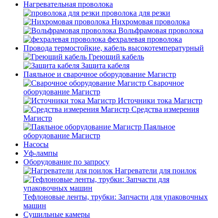
Нагревательная проволока
проволока для резки
Нихромовая проволока
Вольфрамовая проволока
фехралевая проволока
Провода термостойкие, кабель высокотемпературный
Греющий кабель
Защита кабеля
Паяльное и сварочное оборудование Магистр
Сварочное
оборудование Магистр
Источники тока Магистр
Средства измерения
Магистр
Паяльное
оборудование Магистр
Насосы
Уф-лампы
Оборудование по запросу
Нагреватели для поилок
Тефлоновые ленты, трубки: Запчасти для упаковочных
машин
Сушильные камеры