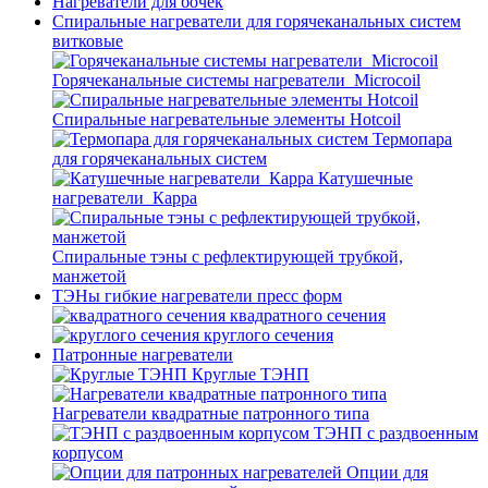
Нагреватели для бочек
Спиральные нагреватели для горячеканальных систем
витковые
Горячеканальные системы нагреватели_Microcoil
Спиральные нагревательные элементы Hotcoil
Термопара
для горячеканальных систем
Катушечные
нагреватели_Карра
Спиральные тэны с рефлектирующей трубкой,
манжетой
ТЭНы гибкие нагреватели пресс форм
квадратного сечения
круглого сечения
Патронные нагреватели
Круглые ТЭНП
Нагреватели квадратные патронного типа
ТЭНП с раздвоенным
корпусом
Опции для