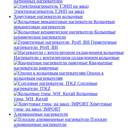
патронных нагревателей
Электронагреватель ТЭНП на заказ
Хомутовые нагреватели кольцевые
Кольцевые
миканитовые нагреватели
Кольцевые
керамические нагреватели
Герметичные
нагреватели_Proff_BH
Нагреватели с вентилятором охлаждением кольцевые
Квадратные
нагреватели рамочные
Опции к
кольцевым нагревателям
Cопловые
нагреватели_ITKZ
Кольцевые
тэны_WH_Китай
Хомутовые
тэны_на заказ_IMPORT
Алюминиевые нагреватели
Плоские
алюминиевые нагреватели