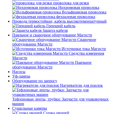
проволока для резки
Нихромовая проволока
Вольфрамовая проволока
фехралевая проволока
Провода термостойкие, кабель высокотемпературный
Греющий кабель
Защита кабеля
Паяльное и сварочное оборудование Магистр
Сварочное
оборудование Магистр
Источники тока Магистр
Средства измерения
Магистр
Паяльное
оборудование Магистр
Насосы
Уф-лампы
Оборудование по запросу
Нагреватели для поилок
Тефлоновые ленты, трубки: Запчасти для упаковочных
машин
Сушильные камеры
Сушка овощей