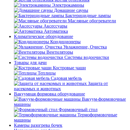
Электрокамины
Домашние сауны
Бактерицидные лампы
Масляные обогреватели
Аксессуары
Автоматика
Климатическое оборудование
Кондиционеры
Увлажнение, Очистка
Вентиляторы
Системы водоочистки
Товары для дачи
Костровые чаши
Теплицы
Садовая мебель
Защита от
насекомых и животных
Вакуумная формовка оборудование
Вакуум-формовочные
машины
Формовочный стол
Термоформовочные
машины
Камеры разогрева бочек