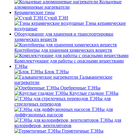
Кольцевые
алюминиевые нагреватели
Керамические тэны
Сухой ТЭН
Тэны керамические
воздушные
Оборудование для хранения и транспортировки
химических веществ
Контейнеры для хранения химических веществ
Комплектующие для работы с опасными веществами
ТЭНы
Блок ТЭНы
Гальванические
нагреватели
Оребренные ТЭНы
Круглые гладкие ТЭНы
ТЭНы для
стрелочных переводов
ТЭНы для
диффузионных насосов
ТЭНы для
колориферов, вентиляторов
Герметичные ТЭНы