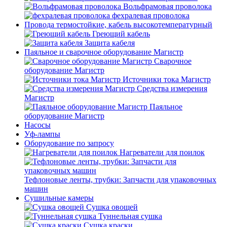
Вольфрамовая проволока
фехралевая проволока
Провода термостойкие, кабель высокотемпературный
Греющий кабель
Защита кабеля
Паяльное и сварочное оборудование Магистр
Сварочное
оборудование Магистр
Источники тока Магистр
Средства измерения
Магистр
Паяльное
оборудование Магистр
Насосы
Уф-лампы
Оборудование по запросу
Нагреватели для поилок
Тефлоновые ленты, трубки: Запчасти для упаковочных
машин
Сушильные камеры
Сушка овощей
Туннельная сушка
Сушка краски