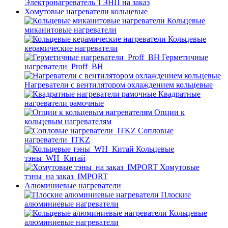
Электронагреватель ТЭНП на заказ
Хомутовые нагреватели кольцевые
Кольцевые
миканитовые нагреватели
Кольцевые
керамические нагреватели
Герметичные
нагреватели_Proff_BH
Нагреватели с вентилятором охлаждением кольцевые
Квадратные
нагреватели рамочные
Опции к
кольцевым нагревателям
Cопловые
нагреватели_ITKZ
Кольцевые
тэны_WH_Китай
Хомутовые
тэны_на заказ_IMPORT
Алюминиевые нагреватели
Плоские
алюминиевые нагреватели
Кольцевые
алюминиевые нагреватели