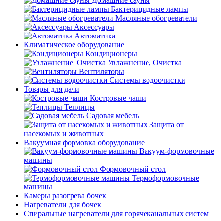
Домашние сауны
Бактерицидные лампы
Масляные обогреватели
Аксессуары
Автоматика
Климатическое оборудование
Кондиционеры
Увлажнение, Очистка
Вентиляторы
Системы водоочистки
Товары для дачи
Костровые чаши
Теплицы
Садовая мебель
Защита от
насекомых и животных
Вакуумная формовка оборудование
Вакуум-формовочные
машины
Формовочный стол
Термоформовочные
машины
Камеры разогрева бочек
Нагреватели для бочек
Спиральные нагреватели для горячеканальных систем