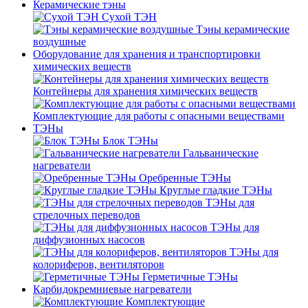
Керамические тэны
Сухой ТЭН
Тэны керамические
воздушные
Оборудование для хранения и транспортировки
химических веществ
Контейнеры для хранения химических веществ
Комплектующие для работы с опасными веществами
ТЭНы
Блок ТЭНы
Гальванические
нагреватели
Оребренные ТЭНы
Круглые гладкие ТЭНы
ТЭНы для
стрелочных переводов
ТЭНы для
диффузионных насосов
ТЭНы для
колориферов, вентиляторов
Герметичные ТЭНы
Карбидокремниевые нагреватели
Комплектующие