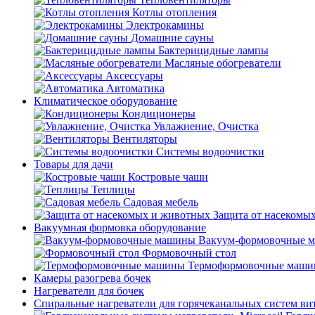
Котлы отопления
Электрокамины
Домашние сауны
Бактерицидные лампы
Масляные обогреватели
Аксессуары
Автоматика
Климатическое оборудование
Кондиционеры
Увлажнение, Очистка
Вентиляторы
Системы водоочистки
Товары для дачи
Костровые чаши
Теплицы
Садовая мебель
Защита от насекомы
Вакуумная формовка оборудование
Вакуум-формовочные 
Формовочный стол
Термоформовочные маш
Камеры разогрева бочек
Нагреватели для бочек
Спиральные нагреватели для горячеканальных систем ви