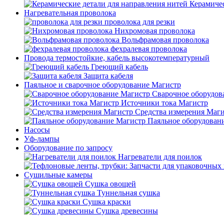
Керамичес
Нагревательная проволока
проволока для резки
Нихромовая проволока
Вольфрамовая проволока
фехралевая проволока
Провода термостойкие, кабель высокотемпературный
Греющий кабель
Защита кабеля
Паяльное и сварочное оборудование Магистр
Сварочное оборудов
Источники тока Магистр
Средства измерения Маг
Паяльное оборудован
Насосы
Уф-лампы
Оборудование по запросу
Нагреватели для поилок
Сушильные камеры
Сушка овощей
Туннельная сушка
Сушка краски
Сушка древесины