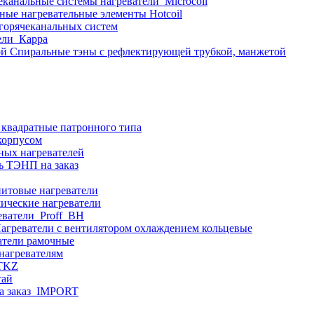
еканальные системы нагреватели_Microcoil
ные нагревательные элементы Hotcoil
 горячеканальных систем
ели_Карра
Спиральные тэны с рефлектирующей трубкой, манжетой
 квадратные патронного типа
корпусом
ных нагревателей
ь ТЭНП на заказ
итовые нагреватели
ические нагреватели
еватели_Proff_BH
агреватели с вентилятором охлаждением кольцевые
атели рамочные
нагревателям
ITKZ
тай
а заказ_IMPORT