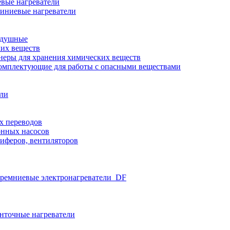
вые нагреватели
иниевые нагреватели
здушные
ких веществ
неры для хранения химических веществ
омплектующие для работы с опасными веществами
ели
х переводов
нных насосов
иферов, вентиляторов
ремниевые электронагреватели_DF
нточные нагреватели