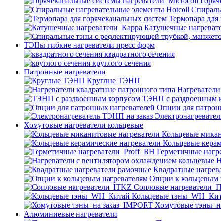
Горяч
Спираль
Термопара для
Катушечные нагреват
ТЭНы гибкие нагреватели пресс форм
квадратного сечения
круглого сечения
Патронные нагреватели
Круглые ТЭНП
Нагреватели
ТЭНП с раздвоенным 
Опции для патрон
Электронагревател
Хомутовые нагреватели кольцевые
Кольцевые микан
Кольцевые керам
Герметичные нагр
Н
Квадратные нагрев
Опции к кольцевым 
Cопловые нагреватели_
Кольцевые тэны_WH_Ки
Хомутовые тэны_н
Алюминиевые нагреватели