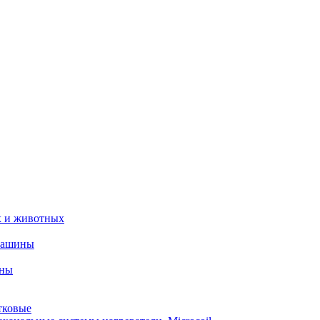
х и животных
машины
ины
тковые