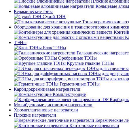
Плоские алюминие
Кольцевые алюм
Керамические тэны
Сухой ТЭН
Тэны керамические во
Оборудование для хранения и транспортировки химичес
Контей
К
ТЭНы
Блок ТЭНы
Гальванические нагреват
Оребренные ТЭНы
Круглые гладкие ТЭНы
ТЭНы для стрелочны
ТЭНы для диффузио
ТЭНы для колор
Герметичные ТЭНы
Карбидокремниевые нагреватели
Комплектующие
Карбидок
Молибденовые дисилицид нагреватели
Хромитлантановые нагреватели
Плоские нагреватели
Керамические ле
Каптоновые нагреватели