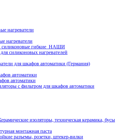
ые нагреватели
ые нагреватели
и силиконовые гибкие_НАШИ
 для силиконовых нагревателей
атели для шкафов автоматики (Германия)
кафов автоматики
афов автоматики
ляторы с фильтром для шкафов автоматики
Керамические изоляторы, техническая керамика, бусы
турная монтажная паста
ойкие разъемы, розетки, штекер-вилки