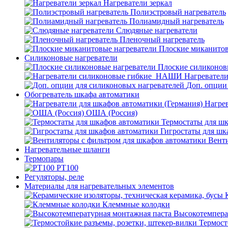
Нагреватели зеркал
Полиэстровый нагреватель
Полиамидный нагреватель
Слюдяные нагреватели
Пленочный нагреватель
Плоские миканитов
Силиконовые нагреватели
Плоские силиконов
Нагревател
Доп. опции
Обогреватель шкафа автоматики
Нагрев
ОША (Россия)
Термостаты для ш
Гигростаты для шк
Венти
Нагревательные шланги
Термопары
PT100
Регуляторы, реле
Материалы для нагревательных элементов
Клеммные колодки
Высокотемпера
Термост