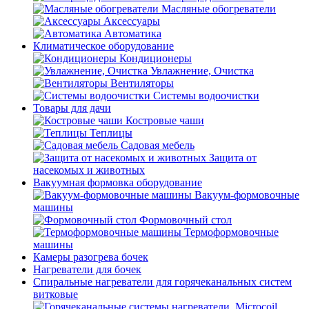
Масляные обогреватели
Аксессуары
Автоматика
Климатическое оборудование
Кондиционеры
Увлажнение, Очистка
Вентиляторы
Системы водоочистки
Товары для дачи
Костровые чаши
Теплицы
Садовая мебель
Защита от
насекомых и животных
Вакуумная формовка оборудование
Вакуум-формовочные
машины
Формовочный стол
Термоформовочные
машины
Камеры разогрева бочек
Нагреватели для бочек
Спиральные нагреватели для горячеканальных систем
витковые