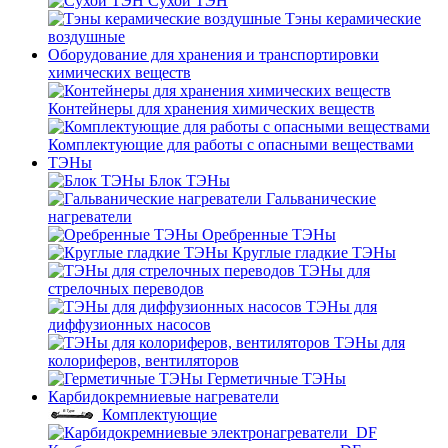
Сухой ТЭН
Тэны керамические
воздушные
Оборудование для хранения и транспортировки
химических веществ
Контейнеры для хранения химических веществ
Комплектующие для работы с опасными веществами
ТЭНы
Блок ТЭНы
Гальванические
нагреватели
Оребренные ТЭНы
Круглые гладкие ТЭНы
ТЭНы для
стрелочных переводов
ТЭНы для
диффузионных насосов
ТЭНы для
колориферов, вентиляторов
Герметичные ТЭНы
Карбидокремниевые нагреватели
Комплектующие