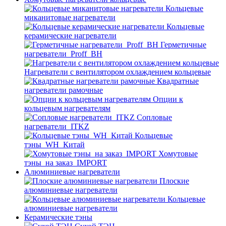
Кольцевые
миканитовые нагреватели
Кольцевые
керамические нагреватели
Герметичные
нагреватели_Proff_BH
Нагреватели с вентилятором охлаждением кольцевые
Квадратные
нагреватели рамочные
Опции к
кольцевым нагревателям
Cопловые
нагреватели_ITKZ
Кольцевые
тэны_WH_Китай
Хомутовые
тэны_на заказ_IMPORT
Алюминиевые нагреватели
Плоские
алюминиевые нагреватели
Кольцевые
алюминиевые нагреватели
Керамические тэны