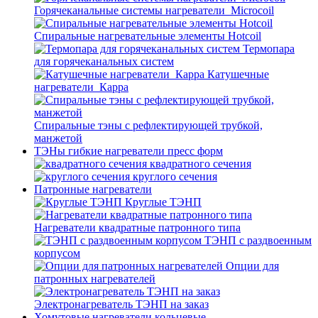
Горячеканальные системы нагреватели_Microcoil
Спиральные нагревательные элементы Hotcoil
Термопара
для горячеканальных систем
Катушечные
нагреватели_Карра
Спиральные тэны с рефлектирующей трубкой,
манжетой
ТЭНы гибкие нагреватели пресс форм
квадратного сечения
круглого сечения
Патронные нагреватели
Круглые ТЭНП
Нагреватели квадратные патронного типа
ТЭНП с раздвоенным
корпусом
Опции для
патронных нагревателей
Электронагреватель ТЭНП на заказ
Хомутовые нагреватели кольцевые