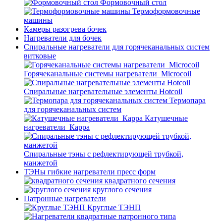
Формовочный стол
Термоформовочные
машины
Камеры разогрева бочек
Нагреватели для бочек
Спиральные нагреватели для горячеканальных систем
витковые
Горячеканальные системы нагреватели_Microcoil
Спиральные нагревательные элементы Hotcoil
Термопара
для горячеканальных систем
Катушечные
нагреватели_Карра
Спиральные тэны с рефлектирующей трубкой,
манжетой
ТЭНы гибкие нагреватели пресс форм
квадратного сечения
круглого сечения
Патронные нагреватели
Круглые ТЭНП