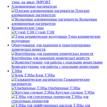
тэны_на заказ_IMPORT
Алюминиевые нагреватели
Плоские
алюминиевые нагреватели
Кольцевые
алюминиевые нагреватели
Керамические тэны
Сухой ТЭН
Тэны керамические
воздушные
Оборудование для хранения и транспортировки
химических веществ
Контейнеры для хранения химических веществ
Комплектующие для работы с опасными веществами
ТЭНы
Блок ТЭНы
Гальванические
нагреватели
Оребренные ТЭНы
Круглые гладкие ТЭНы
ТЭНы для
стрелочных переводов
ТЭНы для