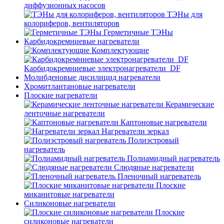
диффузионных насосов
ТЭНы для
колориферов, вентиляторов
Герметичные ТЭНы
Карбидокремниевые нагреватели
Комплектующие
Карбидокремниевые электронагреватели_DF
Молибденовые дисилицид нагреватели
Хромитлантановые нагреватели
Плоские нагреватели
Керамические
ленточные нагреватели
Каптоновые нагреватели
Нагреватели зеркал
Полиэстровый
нагреватель
Полиамидный нагреватель
Слюдяные нагреватели
Пленочный нагреватель
Плоские
миканитовые нагреватели
Силиконовые нагреватели
Плоские
силиконовые нагреватели