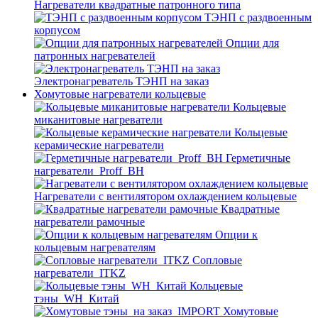
Нагреватели квадратные патронного типа
ТЭНП с раздвоенным
корпусом
Опции для
патронных нагревателей
Электронагреватель ТЭНП на заказ
Хомутовые нагреватели кольцевые
Кольцевые
миканитовые нагреватели
Кольцевые
керамические нагреватели
Герметичные
нагреватели_Proff_BH
Нагреватели с вентилятором охлаждением кольцевые
Квадратные
нагреватели рамочные
Опции к
кольцевым нагревателям
Cопловые
нагреватели_ITKZ
Кольцевые
тэны_WH_Китай
Хомутовые