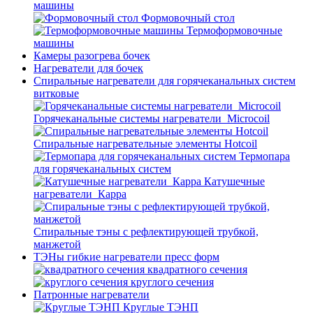
машины
Формовочный стол
Термоформовочные
машины
Камеры разогрева бочек
Нагреватели для бочек
Спиральные нагреватели для горячеканальных систем
витковые
Горячеканальные системы нагреватели_Microcoil
Спиральные нагревательные элементы Hotcoil
Термопара
для горячеканальных систем
Катушечные
нагреватели_Карра
Спиральные тэны с рефлектирующей трубкой,
манжетой
ТЭНы гибкие нагреватели пресс форм
квадратного сечения
круглого сечения
Патронные нагреватели
Круглые ТЭНП