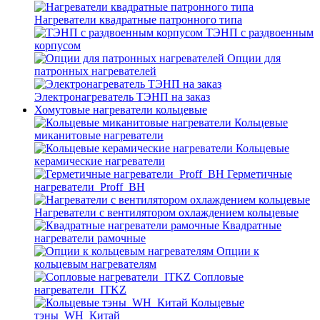
Нагреватели квадратные патронного типа
ТЭНП с раздвоенным
корпусом
Опции для
патронных нагревателей
Электронагреватель ТЭНП на заказ
Хомутовые нагреватели кольцевые
Кольцевые
миканитовые нагреватели
Кольцевые
керамические нагреватели
Герметичные
нагреватели_Proff_BH
Нагреватели с вентилятором охлаждением кольцевые
Квадратные
нагреватели рамочные
Опции к
кольцевым нагревателям
Cопловые
нагреватели_ITKZ
Кольцевые
тэны_WH_Китай