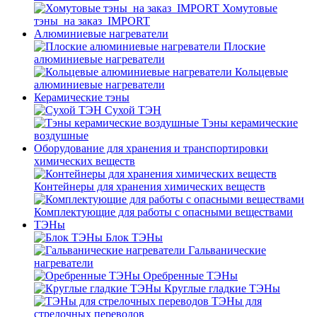
Хомутовые
тэны_на заказ_IMPORT
Алюминиевые нагреватели
Плоские
алюминиевые нагреватели
Кольцевые
алюминиевые нагреватели
Керамические тэны
Сухой ТЭН
Тэны керамические
воздушные
Оборудование для хранения и транспортировки
химических веществ
Контейнеры для хранения химических веществ
Комплектующие для работы с опасными веществами
ТЭНы
Блок ТЭНы
Гальванические
нагреватели
Оребренные ТЭНы
Круглые гладкие ТЭНы
ТЭНы для
стрелочных переводов