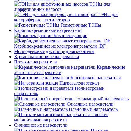
ТЭНы для
диффузионных насосов
ТЭНы для
колориферов, вентиляторов
Герметичные ТЭНы
Карбидокремниевые нагреватели
Комплектующие
Карбидокремниевые электронагреватели_DF
Молибденовые дисилицид нагреватели
Хромитлантановые нагреватели
Плоские нагреватели
Керамические
ленточные нагреватели
Каптоновые нагреватели
Нагреватели зеркал
Полиэстровый
нагреватель
Полиамидный нагреватель
Слюдяные нагреватели
Пленочный нагреватель
Плоские
миканитовые нагреватели
Силиконовые нагреватели
Плоские