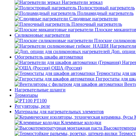
Нагреватели зеркал
Полиэстровый нагреватель
Полиамидный нагреватель
Слюдяные нагреватели
Пленочный нагреватель
Плоские миканитов
Силиконовые нагреватели
Плоские силиконов
Нагревател
Доп. опции
Обогреватель шкафа автоматики
Нагрев
ОША (Россия)
Термостаты для ш
Гигростаты для шк
Венти
Нагревательные шланги
Термопары
PT100
Регуляторы, реле
Материалы для нагревательных элементов
Клеммные колодки
Высокотемпера
Термост