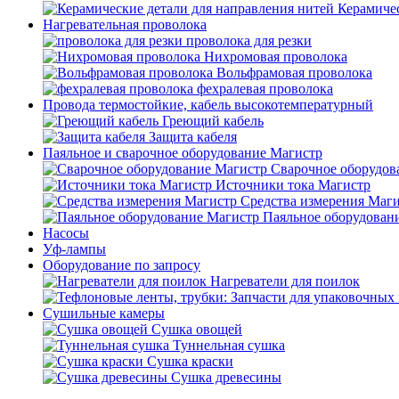
Керамичес
Нагревательная проволока
проволока для резки
Нихромовая проволока
Вольфрамовая проволока
фехралевая проволока
Провода термостойкие, кабель высокотемпературный
Греющий кабель
Защита кабеля
Паяльное и сварочное оборудование Магистр
Сварочное оборудов
Источники тока Магистр
Средства измерения Маг
Паяльное оборудован
Насосы
Уф-лампы
Оборудование по запросу
Нагреватели для поилок
Сушильные камеры
Сушка овощей
Туннельная сушка
Сушка краски
Сушка древесины