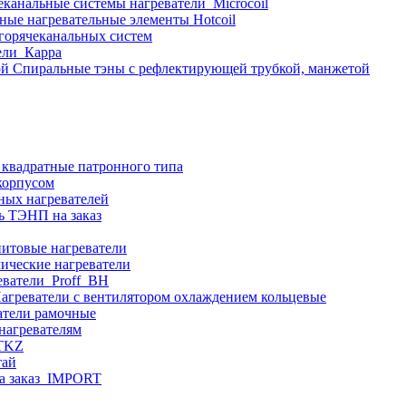
еканальные системы нагреватели_Microcoil
ные нагревательные элементы Hotcoil
 горячеканальных систем
ели_Карра
Спиральные тэны с рефлектирующей трубкой, манжетой
 квадратные патронного типа
корпусом
ных нагревателей
ь ТЭНП на заказ
итовые нагреватели
ические нагреватели
еватели_Proff_BH
агреватели с вентилятором охлаждением кольцевые
атели рамочные
нагревателям
ITKZ
тай
а заказ_IMPORT