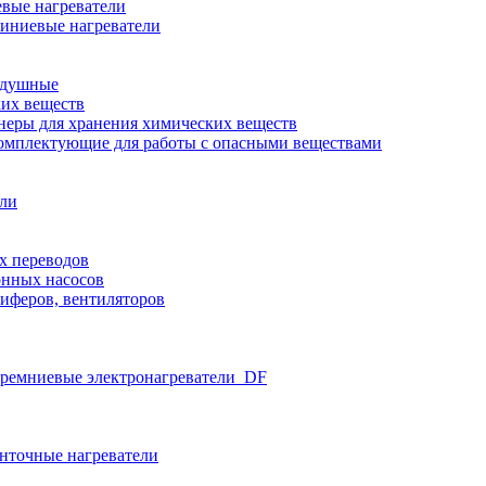
вые нагреватели
иниевые нагреватели
здушные
ких веществ
неры для хранения химических веществ
омплектующие для работы с опасными веществами
ели
х переводов
нных насосов
иферов, вентиляторов
ремниевые электронагреватели_DF
нточные нагреватели