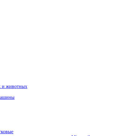
х и животных
машины
тковые