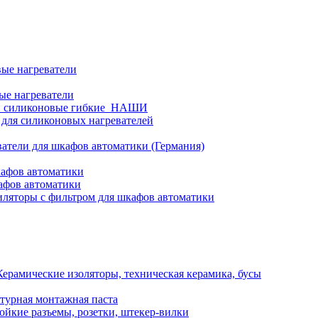
ые нагреватели
ые нагреватели
и силиконовые гибкие_НАШИ
 для силиконовых нагревателей
атели для шкафов автоматики (Германия)
кафов автоматики
афов автоматики
ляторы с фильтром для шкафов автоматики
Керамические изоляторы, техническая керамика, бусы
турная монтажная паста
ойкие разъемы, розетки, штекер-вилки