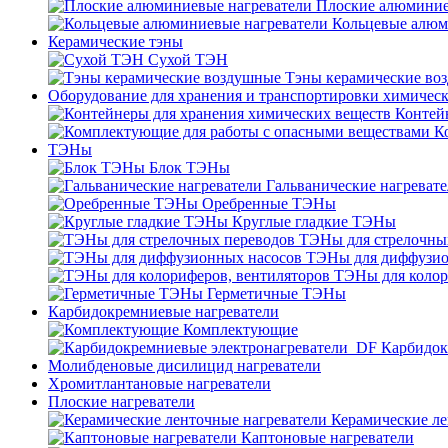
Плоские алюминие
Кольцевые алюм
Керамические тэны
Сухой ТЭН
Тэны керамические во
Оборудование для хранения и транспортировки химичес
Контей
К
ТЭНы
Блок ТЭНы
Гальванические нагреват
Оребренные ТЭНы
Круглые гладкие ТЭНы
ТЭНы для стрелочны
ТЭНы для диффузио
ТЭНы для колор
Герметичные ТЭНы
Карбидокремниевые нагреватели
Комплектующие
Карбидок
Молибденовые дисилицид нагреватели
Хромитлантановые нагреватели
Плоские нагреватели
Керамические ле
Каптоновые нагреватели