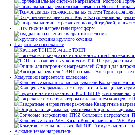
Горяч
Спираль
Термопара для
Катушечные нагреват
ТЭНы гибкие нагреватели пресс форм
квадратного сечения
круглого сечения
Патронные нагреватели
Круглые ТЭНП
Нагреватели
ТЭНП с раздвоенным 
Опции для патрон
Электронагревател
Хомутовые нагреватели кольцевые
Кольцевые микан
Кольцевые керам
Герметичные нагр
Н
Квадратные нагрев
Опции к кольцевым 
Cопловые нагреватели_
Кольцевые тэны_WH_Ки
Хомутовые тэны_н
Алюминиевые нагреватели